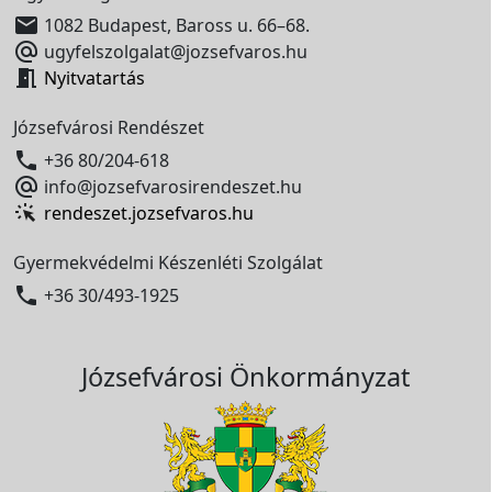

1082 Budapest, Baross u. 66–68.

ugyfelszolgalat@jozsefvaros.hu

Nyitvatartás
Józsefvárosi Rendészet

+36 80/204-618

info@jozsefvarosirendeszet.hu
rendeszet.jozsefvaros.hu
Gyermekvédelmi Készenléti Szolgálat

+36 30/493-1925
Józsefvárosi Önkormányzat