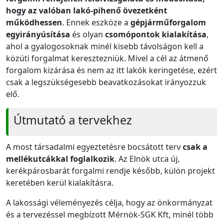
hogy az valóban lakó-pihenő övezetként
működhessen
. Ennek eszköze a
gépjárműforgalom
egyirányúsítása
és olyan
csomópontok kialakítása
,
ahol a gyalogosoknak minél kisebb távolságon kell a
közúti forgalmat keresztezniük. Mivel a cél az átmenő
forgalom kizárása és nem az itt lakók keringetése, ezért
csak a legszükségesebb beavatkozásokat irányozzuk
elő.
Útmutató a tervekhez
A most társadalmi egyeztetésre bocsátott terv
csak a
mellékutcákkal foglalkozik
. Az Elnök utca új,
kerékpárosbarát forgalmi rendje később, külön projekt
keretében kerül kialakításra.
A lakossági véleményezés célja, hogy az önkormányzat
és a tervezéssel megbízott Mérnök-SGK Kft, minél több