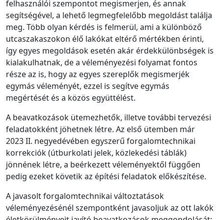
felhasználói szempontot megismerjen, és annak
segítségével, a lehető legmegfelelőbb megoldást találja
meg. Több olyan kérdés is felmerül, ami a különböző
utcaszakaszokon élő lakókat eltérő mértékben érinti,
így egyes megoldások esetén akár érdekkülönbségek is
kialakulhatnak, de a véleményezési folyamat fontos
része az is, hogy az egyes szereplők megismerjék
egymás véleményét, ezzel is segítve egymás
megértését és a közös együttélést.
A beavatkozások ütemezhetők, illetve további tervezési
feladatokként jöhetnek létre. Az első ütemben már
2023 II. negyedévében egyszerű forgalomtechnikai
korrekciók (útburkolati jelek, közlekedési táblák)
jönnének létre, a beérkezett véleményektől függően
pedig ezeket követik az építési feladatok előkészítése.
A javasolt forgalomtechnikai változtatások
véleményezésénél szempontként javasoljuk az ott lakók
életkörülményeit javító beavatkozások meggondolását: