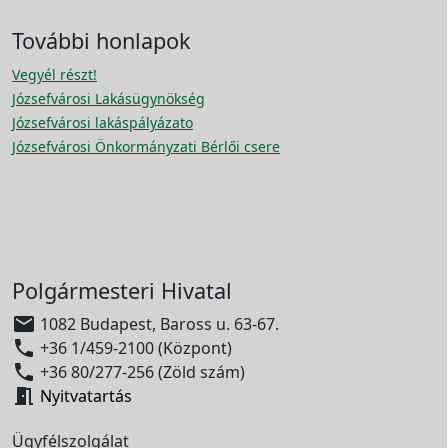
További honlapok
Vegyél részt!
Józsefvárosi Lakásügynökség
Józsefvárosi lakáspályázato
Józsefvárosi Önkormányzati Bérlői csere
Polgármesteri Hivatal

1082 Budapest, Baross u. 63-67.

+36 1/459-2100 (Központ)

+36 80/277-256 (Zöld szám)

Nyitvatartás
Ügyfélszolgálat