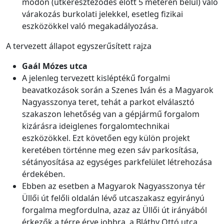
módon (útkereszteződés előtt 5 méteren belül) való
várakozás burkolati jelekkel, esetleg fizikai
eszközökkel való megakadályozása.
A tervezett állapot egyszerűsített rajza
Gaál Mózes utca
A jelenleg tervezett kisléptékű forgalmi
beavatkozások során a Szenes Iván és a Magyarok
Nagyasszonya teret, tehát a parkot elválasztó
szakaszon lehetőség van a gépjármű forgalom
kizárásra ideiglenes forgalomtechnikai
eszközökkel. Ezt követően egy külön projekt
keretében történne meg ezen sáv parkosítása,
sétányosítása az egységes parkfelület létrehozása
érdekében.
Ebben az esetben a Magyarok Nagyasszonya tér
Üllői út felőli oldalán lévő utcaszakasz egyirányú
forgalma megfordulna, azaz az Üllői út irányából
érkezők a térre érve jobbra, a Bláthy Ottó utca