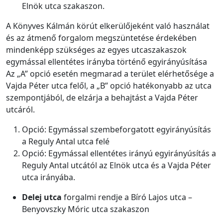
Elnök utca szakaszon.
A Könyves Kálmán körút elkerülőjeként való használat
és az átmenő forgalom megszüntetése érdekében
mindenképp szükséges az egyes utcaszakaszok
egymással ellentétes irányba történő egyirányúsítása
Az „A” opció esetén megmarad a terület elérhetősége a
Vajda Péter utca felől, a „B” opció hatékonyabb az utca
szempontjából, de elzárja a behajtást a Vajda Péter
utcáról.
Opció: Egymással szembeforgatott egyirányúsítás
a Reguly Antal utca felé
Opció: Egymással ellentétes irányú egyirányúsítás a
Reguly Antal utcától az Elnök utca és a Vajda Péter
utca irányába.
Delej utca
forgalmi rendje a Bíró Lajos utca –
Benyovszky Móric utca szakaszon