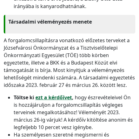
irányába is kanyarodhatnának.
Társadalmi véleményezés menete
A forgalomcsillapításra vonatkozó előzetes terveket a
Józsefvárosi Önkormányzat és a Tisztviselőtelepi
Önkormányzati Egyesület (TÖE) több körben
egyeztette, illetve a BKK és a Budapest Közút elvi
támogatását is bírja. Most kinyitjuk a véleményezés
lehetőségét mindenki számára. A társadalmi egyeztetés
időszaka 2023. február 27 és március 26. között lesz.
Töltse ki
ezt a kérdőívet
,
hogy észrevételeivel Ön
is hozzájáruljon a forgalomcsillapítás végleges
terveinek megalkotásához! Véleményét 2023.
március 26-ig várjuk! A kérdőív kitöltése anonim és
legfeljebb 10 percet vesz igénybe.
Ha személyesen szeretné megismerni és