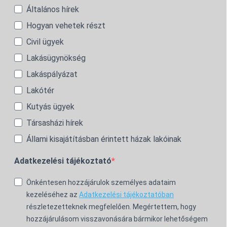
Általános hírek
Hogyan vehetek részt
Civil ügyek
Lakásügynökség
Lakáspályázat
Lakótér
Kutyás ügyek
Társasházi hírek
Állami kisajátításban érintett házak lakóinak
Adatkezelési tájékoztató
Önkéntesen hozzájárulok személyes adataim
kezeléséhez az
Adatkezelési tájékoztatóban
részletezetteknek megfelelően. Megértettem, hogy
hozzájárulásom visszavonására bármikor lehetőségem