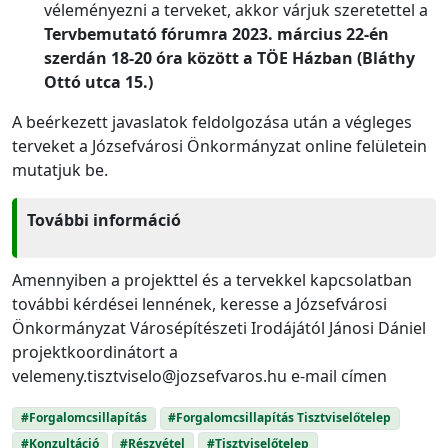
véleményezni a terveket, akkor várjuk szeretettel a
Tervbemutató fórumra 2023. március 22-én
szerdán 18-20 óra között a TÖE Házban (Bláthy
Ottó utca 15.)
A beérkezett javaslatok feldolgozása után a végleges
terveket a Józsefvárosi Önkormányzat online felületein
mutatjuk be.
További információ
Amennyiben a projekttel és a tervekkel kapcsolatban
további kérdései lennének, keresse a Józsefvárosi
Önkormányzat Városépítészeti Irodájától Jánosi Dániel
projektkoordinátort a
velemeny.tisztviselo@jozsefvaros.hu e-mail címen
#Forgalomcsillapítás
#Forgalomcsillapítás Tisztviselőtelep
#Konzultáció
#Részvétel
#Tisztviselőtelep