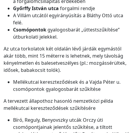
a forgalomcsillapítás érdekében
Győrffy István utca
forgalmi rendje
A Villám utcától egyirányúsítás a Bláthy Ottó utca
felé.
Csomópontok
gyalogosbarát „úttestszűkítése”
útburkolati jelekkel.
Az utca torkolatok két oldalán lévő járdák egymástól
akár több, mint 15 méterre is lehetnek, mely távolság
kényelmetlen és balesetveszélyes (pl.: mozgássérültek,
idősek, babakocsit tolók).
Mellékutcai kereszteződések és a Vajda Péter u.
csomópontok gyalogosbarát szűkítése
A tervezett állapothoz hasonló nemzetközi példa
mellékutcai kereszteződések szűkítésére
Bíró, Reguly, Benyovszky utcák Orczy úti
csomópontjainak jelentős szűkítése, a tiltott