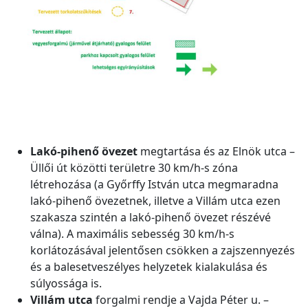
Lakó-pihenő övezet
megtartása és az Elnök utca –
Üllői út közötti területre 30 km/h-s zóna
létrehozása (a Győrffy István utca megmaradna
lakó-pihenő övezetnek, illetve a Villám utca ezen
szakasza szintén a lakó-pihenő övezet részévé
válna). A maximális sebesség 30 km/h-s
korlátozásával jelentősen csökken a zajszennyezés
és a balesetveszélyes helyzetek kialakulása és
súlyossága is.
Villám utca
forgalmi rendje a Vajda Péter u. –