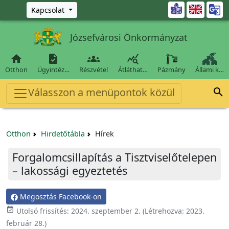
Ugrás a fő tartalomra

Kapcsolat
Józsefvárosi Önkormányzat




Otthon
Ügyintéz…
Részvétel
Átláthat…
Pázmány
Állami k…
Válasszon a menüpontok közül

Otthon
Hirdetőtábla
Hírek
Forgalomcsillapítás a Tisztviselőtelepen
– lakossági egyeztetés
Megosztás Facebook-on

Utolsó frissítés:
2024. szeptember 2.
(Létrehozva:
2023.
február 28.
)