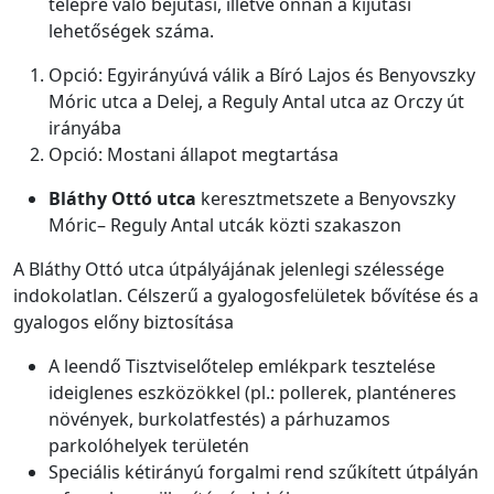
telepre való bejutási, illetve onnan a kijutási
lehetőségek száma.
Opció: Egyirányúvá válik a Bíró Lajos és Benyovszky
Móric utca a Delej, a Reguly Antal utca az Orczy út
irányába
Opció: Mostani állapot megtartása
Bláthy Ottó utca
keresztmetszete a Benyovszky
Móric– Reguly Antal utcák közti szakaszon
A Bláthy Ottó utca útpályájának jelenlegi szélessége
indokolatlan. Célszerű a gyalogosfelületek bővítése és a
gyalogos előny biztosítása
A leendő Tisztviselőtelep emlékpark tesztelése
ideiglenes eszközökkel (pl.: pollerek, planténeres
növények, burkolatfestés) a párhuzamos
parkolóhelyek területén
Speciális kétirányú forgalmi rend szűkített útpályán