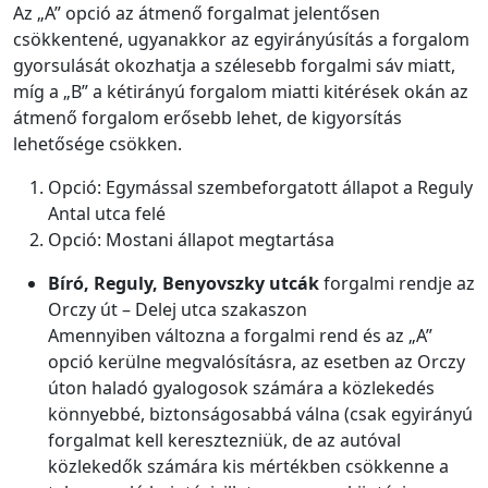
Az „A” opció az átmenő forgalmat jelentősen
csökkentené, ugyanakkor az egyirányúsítás a forgalom
gyorsulását okozhatja a szélesebb forgalmi sáv miatt,
míg a „B” a kétirányú forgalom miatti kitérések okán az
átmenő forgalom erősebb lehet, de kigyorsítás
lehetősége csökken.
Opció: Egymással szembeforgatott állapot a Reguly
Antal utca felé
Opció: Mostani állapot megtartása
Bíró, Reguly, Benyovszky utcák
forgalmi rendje az
Orczy út – Delej utca szakaszon
Amennyiben változna a forgalmi rend és az „A”
opció kerülne megvalósításra, az esetben az Orczy
úton haladó gyalogosok számára a közlekedés
könnyebbé, biztonságosabbá válna (csak egyirányú
forgalmat kell keresztezniük, de az autóval
közlekedők számára kis mértékben csökkenne a