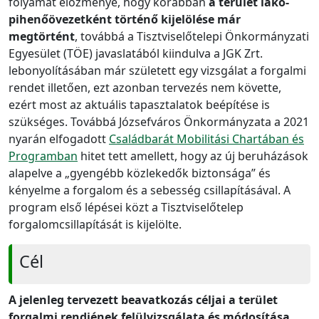
folyamat előzménye, hogy korábban
a terület lakó-
pihenőövezetként történő kijelölése már
megtörtént
, továbbá a Tisztviselőtelepi Önkormányzati
Egyesület (TÖE) javaslatából kiindulva a JGK Zrt.
lebonyolításában már született egy vizsgálat a forgalmi
rendet illetően, ezt azonban tervezés nem követte,
ezért most az aktuális tapasztalatok beépítése is
szükséges. Továbbá Józsefváros Önkormányzata a 2021
nyarán elfogadott
Családbarát Mobilitási Chartában és
Programban
hitet tett amellett, hogy az új beruházások
alapelve a „gyengébb közlekedők biztonsága” és
kényelme a forgalom és a sebesség csillapításával. A
program első lépései közt a Tisztviselőtelep
forgalomcsillapítását is kijelölte.
Cél
A jelenleg tervezett beavatkozás céljai a terület
forgalmi rendjének felülvizsgálata és módosítása,