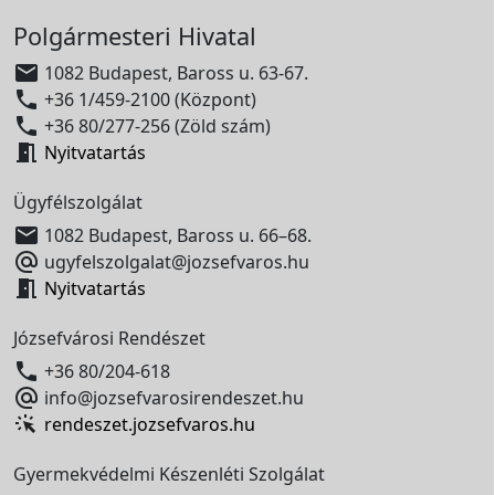
Polgármesteri Hivatal

1082 Budapest, Baross u. 63-67.

+36 1/459-2100 (Központ)

+36 80/277-256 (Zöld szám)

Nyitvatartás
Ügyfélszolgálat

1082 Budapest, Baross u. 66–68.

ugyfelszolgalat@jozsefvaros.hu

Nyitvatartás
Józsefvárosi Rendészet

+36 80/204-618

info@jozsefvarosirendeszet.hu
rendeszet.jozsefvaros.hu
Gyermekvédelmi Készenléti Szolgálat