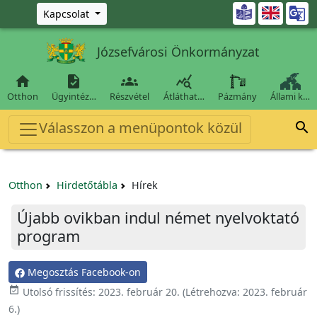
Ugrás a fő tartalomra

Kapcsolat
Józsefvárosi Önkormányzat




Otthon
Ügyintéz…
Részvétel
Átláthat…
Pázmány
Állami k…
Válasszon a menüpontok közül

Otthon
Hirdetőtábla
Hírek
Újabb ovikban indul német nyelvoktató
program
Megosztás Facebook-on

Utolsó frissítés:
2023. február 20.
(Létrehozva:
2023. február
6.
)