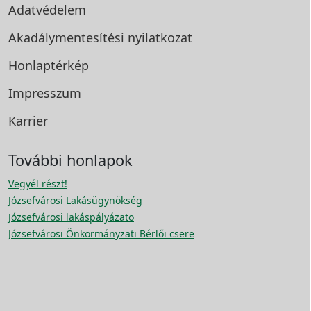
Adatvédelem
Akadálymentesítési
nyilatkozat
Honlaptérkép
Impresszum
Karrier
További honlapok
Vegyél részt!
Józsefvárosi Lakásügynökség
Józsefvárosi lakáspályázato
Józsefvárosi Önkormányzati Bérlői csere