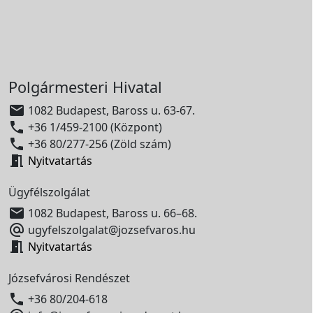
Polgármesteri Hivatal

1082 Budapest, Baross u. 63-67.

+36 1/459-2100 (Központ)

+36 80/277-256 (Zöld szám)

Nyitvatartás
Ügyfélszolgálat

1082 Budapest, Baross u. 66–68.

ugyfelszolgalat@jozsefvaros.hu

Nyitvatartás
Józsefvárosi Rendészet

+36 80/204-618