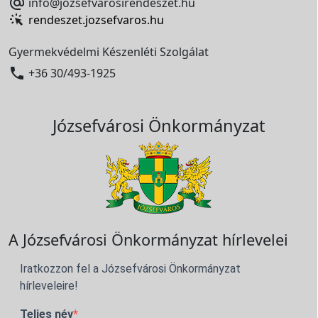

info@jozsefvarosirendeszet.hu
rendeszet.jozsefvaros.hu
Gyermekvédelmi Készenléti Szolgálat

+36 30/493-1925
Józsefvárosi Önkormányzat
A Józsefvárosi Önkormányzat hírlevelei
Iratkozzon fel a Józsefvárosi Önkormányzat
hírleveleire!
Teljes név