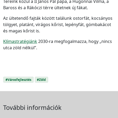
Tereink közül a II János Pál pápa, a Hugonnai Vilma, a
Baross és a Rákóczi térre ültetnek új fákat.
Az ültetendő fajták között találunk ostorfát, kocsányos
tölgyet, platánt, virágos kőrist, lepényfát, gömbakácot
és magas kőrist is.
Klímastratégiánk
2030-ra megfogalmazza, hogy „nincs
utca zöld nélkül”.
#Városfejlesztés
#Zöld
További információk