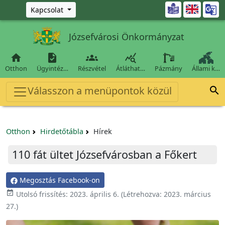
Ugrás a fő tartalomra

Kapcsolat
Józsefvárosi Önkormányzat




Otthon
Ügyintéz…
Részvétel
Átláthat…
Pázmány
Állami k…
Válasszon a menüpontok közül

Otthon
Hirdetőtábla
Hírek
110 fát ültet Józsefvárosban a Főkert
Megosztás Facebook-on

Utolsó frissítés:
2023. április 6.
(Létrehozva:
2023. március
27.
)