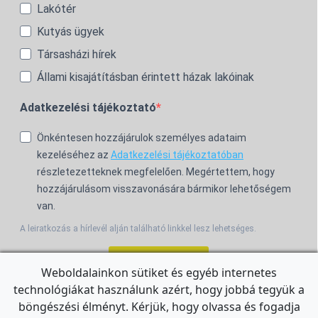
Lakótér
Kutyás ügyek
Társasházi hírek
Állami kisajátításban érintett házak lakóinak
Adatkezelési tájékoztató
Önkéntesen hozzájárulok személyes adataim
kezeléséhez az
Adatkezelési tájékoztatóban
részletezetteknek megfelelően. Megértettem, hogy
hozzájárulásom visszavonására bármikor lehetőségem
van.
A leiratkozás a hírlevél alján található linkkel lesz lehetséges.
Feliratkozom!
Weboldalainkon sütiket és egyéb internetes
technológiákat használunk azért, hogy jobbá tegyük a
For the English Newsletter, click
HERE.
böngészési élményt. Kérjük, hogy olvassa és fogadja