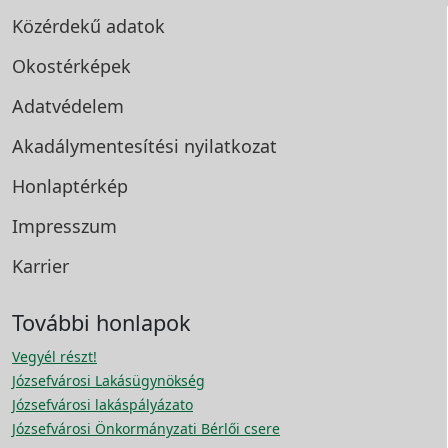
Közérdekű adatok
Okostérképek
Adatvédelem
Akadálymentesítési
nyilatkozat
Honlaptérkép
Impresszum
Karrier
További honlapok
Vegyél részt!
Józsefvárosi Lakásügynökség
Józsefvárosi lakáspályázato
Józsefvárosi Önkormányzati Bérlői csere