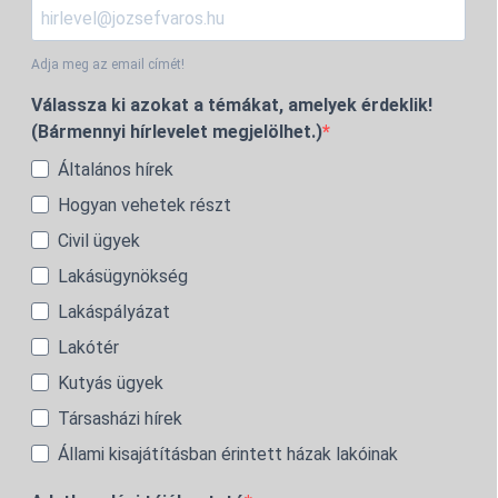
Adja meg az email címét!
Válassza ki azokat a témákat, amelyek érdeklik!
(Bármennyi hírlevelet megjelölhet.)
Általános hírek
Hogyan vehetek részt
Civil ügyek
Lakásügynökség
Lakáspályázat
Lakótér
Kutyás ügyek
Társasházi hírek
Állami kisajátításban érintett házak lakóinak