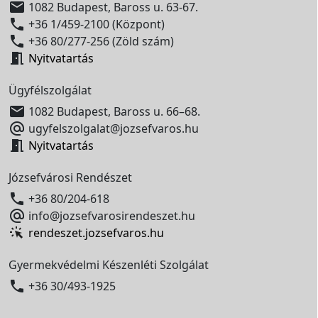

1082 Budapest, Baross u. 63-67.

+36 1/459-2100 (Központ)

+36 80/277-256 (Zöld szám)

Nyitvatartás
Ügyfélszolgálat

1082 Budapest, Baross u. 66–68.

ugyfelszolgalat@jozsefvaros.hu

Nyitvatartás
Józsefvárosi Rendészet

+36 80/204-618

info@jozsefvarosirendeszet.hu
rendeszet.jozsefvaros.hu
Gyermekvédelmi Készenléti Szolgálat

+36 30/493-1925