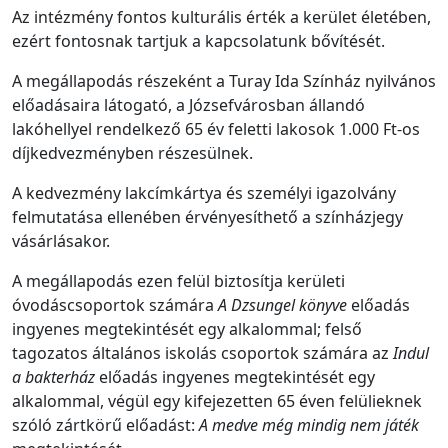
Az intézmény fontos kulturális érték a kerület életében,
ezért fontosnak tartjuk a kapcsolatunk bővítését.
A megállapodás részeként a Turay Ida Színház nyilvános
előadásaira látogató,
a
Józsefvárosban állandó
lakóhellyel rendelkező
65 év
feletti
lakosok
1.000 Ft-os
díjkedvezményben részesülnek.
A kedvezmény lakcímkártya és személyi igazolvány
felmutatása ellenében érvényesíthető a színházjegy
vásárlásakor.
A megállapodás ezen felül biztosítja kerületi
óvodáscsoportok számára
A Dzsungel könyve
előadás
ingyenes megtekintését egy alkalommal; felső
tagozatos általános iskolás csoportok számára az
Indul
a bakterház
előadás ingyenes megtekintését egy
alkalommal, végül egy kifejezetten 65 éven felülieknek
szóló zártkörű előadást:
A medve még mindig nem játék