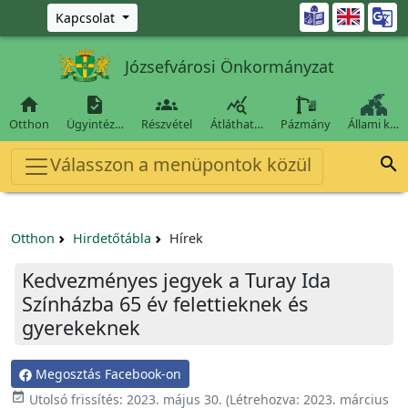
Ugrás a fő tartalomra

Kapcsolat
Józsefvárosi Önkormányzat




Otthon
Ügyintéz…
Részvétel
Átláthat…
Pázmány
Állami k…
Válasszon a menüpontok közül

Otthon
Hirdetőtábla
Hírek
Kedvezményes jegyek a Turay Ida
Színházba 65 év felettieknek és
gyerekeknek
Megosztás Facebook-on

Utolsó frissítés:
2023. május 30.
(Létrehozva:
2023. március