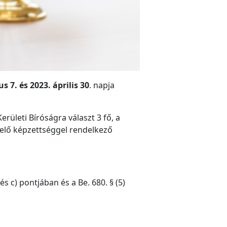
s 7. és 2023. április 30
. napja
rületi Bíróságra választ 3 fő, a
elelő képzettséggel rendelkező
és c) pontjában és a Be. 680. § (5)