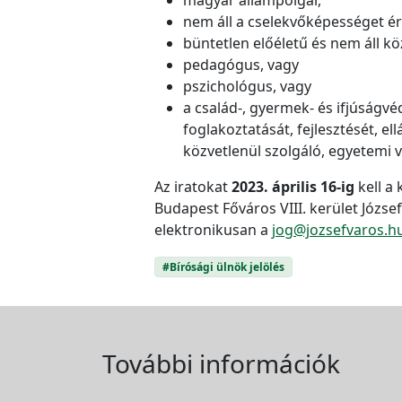
nem áll a cselekvőképességet é
büntetlen előéletű és nem áll köz
pedagógus, vagy
pszichológus, vagy
a család-, gyermek- és ifjúságvé
foglakoztatását, fejlesztését, e
közvetlenül szolgáló, egyetemi
Az iratokat
2023. április 16-ig
kell a
Budapest Főváros VIII. kerület Józse
elektronikusan a
jog@jozsefvaros.h
#Bírósági ülnök jelölés
További információk