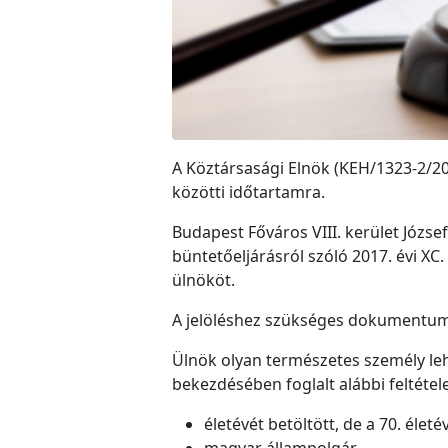
A Köztársasági Elnök (KEH/1323-2/202
közötti időtartamra.
Budapest Főváros VIII. kerület Józse
büntetőeljárásról szóló 2017. évi XC
ülnököt.
A jelöléshez szükséges dokumentu
Ülnök olyan természetes személy lehet,
bekezdésében foglalt alábbi feltétel
életévét betöltött, de a 70. életé
magyar állampolgár,