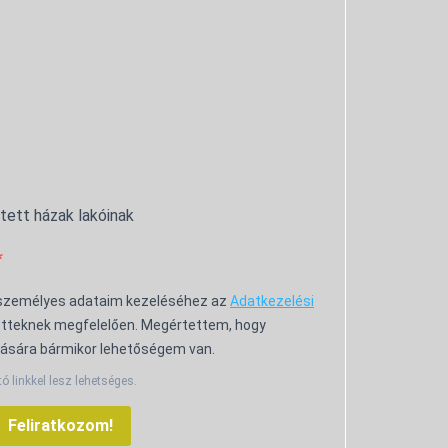
ntett házak lakóinak
 személyes adataim kezeléséhez az
Adatkezelési
tteknek megfelelően. Megértettem, hogy
ására bármikor lehetőségem van.
tó linkkel lesz lehetséges.
Feliratkozom!