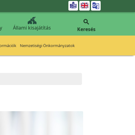


y
Állami kisajátítás
Keresés
formációk
Nemzetiségi Önkormányzatok