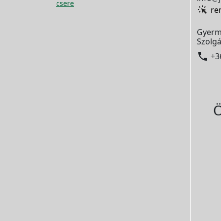
csere
re
Gyerm
Szolgá

+3
Ö