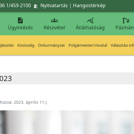
36 1/459-2100
Nyitvatartás
|
Hangostérkép




Ügyintézés
Részvétel
Átláthatóság
Pázmán
jlesztés
Közösség
Önkormányzat
Polgármesteri Hivatal
Választási in
2023
ehozva:
2023. április 11.
)