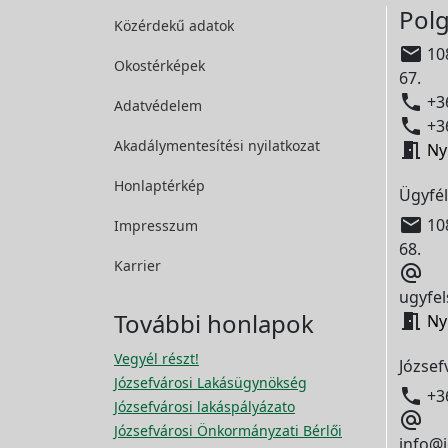
Polg
Közérdekű adatok

108
Okostérképek
67.

+36
Adatvédelem

+36
Akadálymentesítési
nyilatkozat

Ny
Honlaptérkép
Ügyfél

108
Impresszum
68.
Karrier

ugyfel
További honlapok

Ny
Vegyél részt!
József
Józsefvárosi Lakásügynökség

+3
Józsefvárosi lakáspályázato

Józsefvárosi Önkormányzati Bérlői
info@j