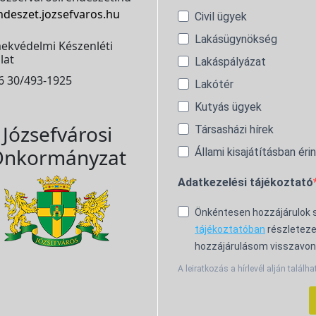
ndeszet.jozsefvaros.hu
Civil ügyek
Lakásügynökség
ekvédelmi Készenléti
lat
Lakáspályázat
6 30/493-1925
Lakótér
Kutyás ügyek
Józsefvárosi
Társasházi hírek
nkormányzat
Állami kisajátításban éri
Adatkezelési tájékoztató
Önkéntesen hozzájárulok
tájékoztatóban
részleteze
hozzájárulásom visszavon
A leiratkozás a hírlevél alján találha