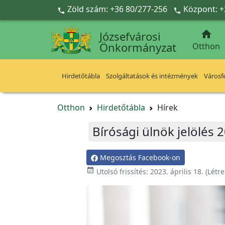
Ugrás a fő tartalomra
Zöld szám: +36 80/277-256
Központ: +



Józsefvárosi
Önkormányzat
Otthon
Hirdetőtábla
Szolgáltatások és intézmények
Városfe
Otthon
Hirdetőtábla
Hírek
Bírósági ülnök jelölés 
Megosztás Facebook-on

Utolsó frissítés:
2023. április 18.
(Létr