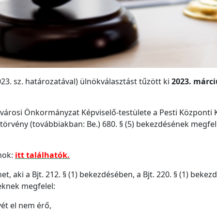
3. sz. határozatával) ülnökválasztást tűzött ki
2023. márciu
fvárosi Önkormányzat Képviselő-testülete a Pesti Központi Ke
. törvény (továbbiakban: Be.) 680. § (5) bekezdésének megf
mok:
itt találhatók.
 aki a Bjt. 212. § (1) bekezdésében, a Bjt. 220. § (1) bekezd
eknek megfelel:
vét el nem érő,