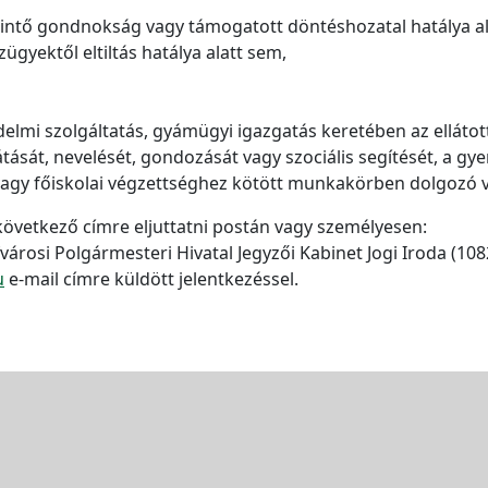
rintő gondnokság vagy támogatott döntéshozatal hatálya al
ügyektől eltiltás hatálya alatt sem,
delmi szolgáltatás, gyámügyi igazgatás keretében az ellátot
llátását, nevelését, gondozását vagy szociális segítését, a 
 vagy főiskolai végzettséghez kötött munkakörben dolgozó 
 következő címre eljuttatni postán vagy személyesen:
fvárosi Polgármesteri Hivatal Jegyzői Kabinet Jogi Iroda (10
u
e-mail címre küldött jelentkezéssel.