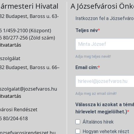
ármesteri Hivatal
A Józsefvárosi Önk
2 Budapest, Baross u. 63-
Iratkozzon fel a Józsefváro
 1/459-2100 (Központ)
Teljes név
 80/277-256 (Zöld szám)
itvatartás
Adja meg teljes nevét!
szolgálat
2 Budapest, Baross u. 66–
Email cím:
szolgalat@jozsefvaros.hu
Adja meg az email címét!
itvatartás
Válassza ki azokat a témá
városi Rendészet
hírlevelet megjelölhet.)
6 80/204-618
Általános hírek
Hogyan vehetek részt
ozsefvarosirendeszet.hu