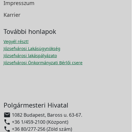
Impresszum
Karrier
További honlapok
Vegyél részt!
Józsefvárosi Lakásügynökség
Józsefvárosi lakáspályázato
Józsefvárosi Önkormányzati Bérlői csere
Polgármesteri Hivatal

1082 Budapest, Baross u. 63-67.

+36 1/459-2100 (Központ)

+36 80/277-256 (Zöld szám)