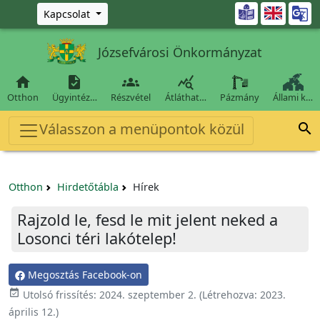
Ugrás a fő tartalomra

Kapcsolat
Józsefvárosi Önkormányzat




Otthon
Ügyintéz…
Részvétel
Átláthat…
Pázmány
Állami k…
Válasszon a menüpontok közül

Otthon
Hirdetőtábla
Hírek
Rajzold le, fesd le mit jelent neked a
Losonci téri lakótelep!
Megosztás Facebook-on

Utolsó frissítés:
2024. szeptember 2.
(Létrehozva:
2023.
április 12.
)