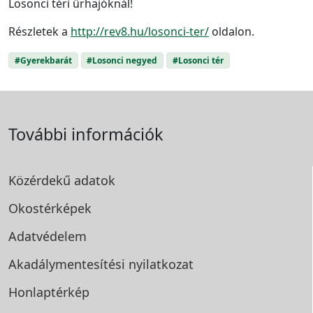
Losonci téri űrhajóknál!
Részletek a
http://rev8.hu/losonci-ter/
oldalon.
#Gyerekbarát
#Losonci negyed
#Losonci tér
További információk
Közérdekű adatok
Okostérképek
Adatvédelem
Akadálymentesítési
nyilatkozat
Honlaptérkép