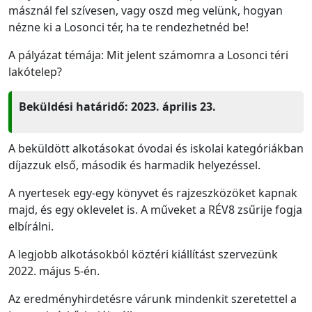
másznál fel szívesen, vagy oszd meg velünk, hogyan
nézne ki a Losonci tér, ha te rendezhetnéd be!
A pályázat témája: Mit jelent számomra a Losonci téri
lakótelep?
Beküldési határidő: 2023. április 23.
A beküldött alkotásokat óvodai és iskolai kategóriákban
díjazzuk első, második és harmadik helyezéssel.
A nyertesek egy-egy könyvet és rajzeszközöket kapnak
majd, és egy oklevelet is. A műveket a RÉV8 zsűrije fogja
elbírálni.
A legjobb alkotásokból köztéri kiállítást szervezünk
2022. május 5-én.
Az eredményhirdetésre várunk mindenkit szeretettel a