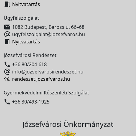

Nyitvatartás
Ügyfélszolgálat

1082 Budapest, Baross u. 66–68.

ugyfelszolgalat@jozsefvaros.hu

Nyitvatartás
Józsefvárosi Rendészet

+36 80/204-618

info@jozsefvarosirendeszet.hu
rendeszet.jozsefvaros.hu
Gyermekvédelmi Készenléti Szolgálat

+36 30/493-1925
Józsefvárosi Önkormányzat