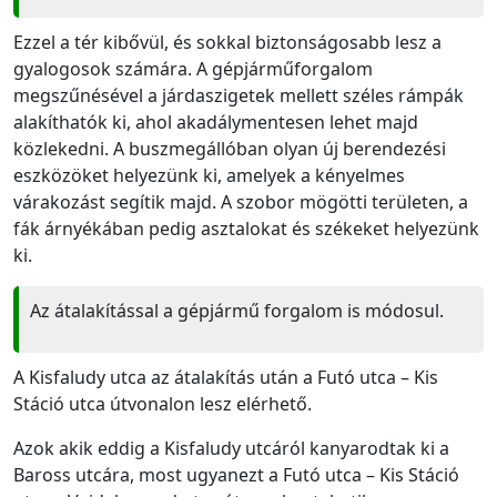
Ezzel a tér kibővül, és sokkal biztonságosabb lesz a
gyalogosok számára. A gépjárműforgalom
megszűnésével a járdaszigetek mellett széles rámpák
alakíthatók ki, ahol akadálymentesen lehet majd
közlekedni. A buszmegállóban olyan új berendezési
eszközöket helyezünk ki, amelyek a kényelmes
várakozást segítik majd. A szobor mögötti területen, a
fák árnyékában pedig asztalokat és székeket helyezünk
ki.
Az átalakítással a gépjármű forgalom is módosul.
A Kisfaludy utca az átalakítás után a Futó utca – Kis
Stáció utca útvonalon lesz elérhető.
Azok akik eddig a Kisfaludy utcáról kanyarodtak ki a
Baross utcára, most ugyanezt a Futó utca – Kis Stáció