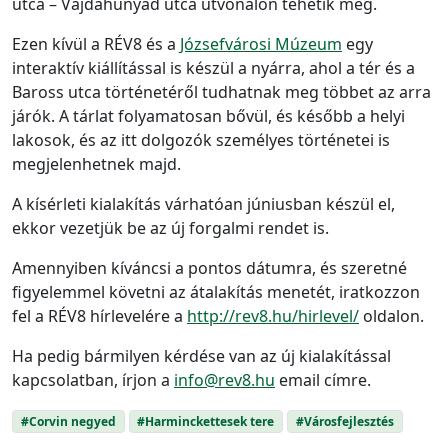
utca – Vajdahunyad utca útvonalon tehetik meg.
Ezen kívül a RÉV8 és a
Józsefvárosi Múzeum
egy
interaktív kiállítással is készül a nyárra, ahol a tér és a
Baross utca történetéről tudhatnak meg többet az arra
járók. A tárlat folyamatosan bővül, és később a helyi
lakosok, és az itt dolgozók személyes történetei is
megjelenhetnek majd.
A kísérleti kialakítás várhatóan júniusban készül el,
ekkor vezetjük be az új forgalmi rendet is.
Amennyiben kíváncsi a pontos dátumra, és szeretné
figyelemmel követni az átalakítás menetét, iratkozzon
fel a RÉV8 hírlevelére a
http://rev8.hu/hirlevel/
oldalon.
Ha pedig bármilyen kérdése van az új kialakítással
kapcsolatban, írjon a
info@rev8.hu
email címre.
#Corvin negyed
#Harminckettesek tere
#Városfejlesztés