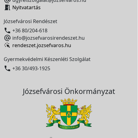

Nyitvatartás
Józsefvárosi Rendészet

+36 80/204-618

info@jozsefvarosirendeszet.hu
rendeszet.jozsefvaros.hu
Gyermekvédelmi Készenléti Szolgálat

+36 30/493-1925
Józsefvárosi Önkormányzat