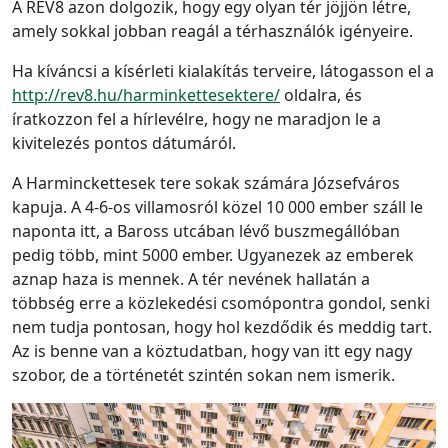
A RÉV8 azon dolgozik, hogy egy olyan tér jöjjön létre,
amely sokkal jobban reagál a térhasználók igényeire.
Ha kíváncsi a kísérleti kialakítás terveire, látogasson el a
http://rev8.hu/harminkettesektere/
oldalra, és
íratkozzon fel a hírlevélre, hogy ne maradjon le a
kivitelezés pontos dátumáról.
A Harminckettesek tere sokak számára Józsefváros
kapuja. A 4-6-os villamosról közel 10 000 ember száll le
naponta itt, a Baross utcában lévő buszmegállóban
pedig több, mint 5000 ember. Ugyanezek az emberek
aznap haza is mennek. A tér nevének hallatán a
többség erre a közlekedési csomópontra gondol, senki
nem tudja pontosan, hogy hol kezdődik és meddig tart.
Az is benne van a köztudatban, hogy van itt egy nagy
szobor, de a történetét szintén sokan nem ismerik.