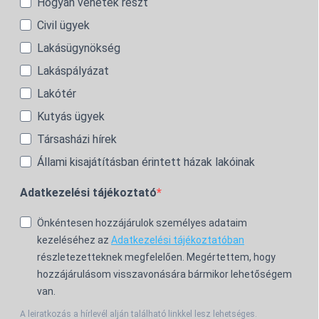
Hogyan vehetek részt
Civil ügyek
Lakásügynökség
Lakáspályázat
Lakótér
Kutyás ügyek
Társasházi hírek
Állami kisajátításban érintett házak lakóinak
Adatkezelési tájékoztató
Önkéntesen hozzájárulok személyes adataim
kezeléséhez az
Adatkezelési tájékoztatóban
részletezetteknek megfelelően. Megértettem, hogy
hozzájárulásom visszavonására bármikor lehetőségem
van.
A leiratkozás a hírlevél alján található linkkel lesz lehetséges.