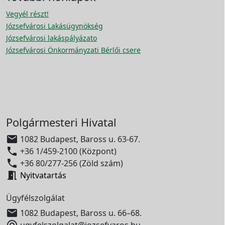
Vegyél részt!
Józsefvárosi Lakásügynökség
Józsefvárosi lakáspályázato
Józsefvárosi Önkormányzati Bérlői csere
Polgármesteri Hivatal

1082 Budapest, Baross u. 63-67.

+36 1/459-2100 (Központ)

+36 80/277-256 (Zöld szám)

Nyitvatartás
Ügyfélszolgálat

1082 Budapest, Baross u. 66–68.

ugyfelszolgalat@jozsefvaros.hu