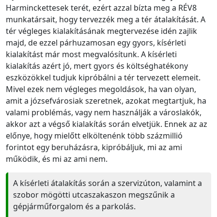
Harminckettesek terét, ezért azzal bízta meg a RÉV8
munkatársait, hogy tervezzék meg a tér átalakítását. A
tér végleges kialakításának megtervezése idén zajlik
majd, de ezzel párhuzamosan egy gyors, kísérleti
kialakítást már most megvalósítunk. A kísérleti
kialakítás azért jó, mert gyors és költséghatékony
eszközökkel tudjuk kipróbálni a tér tervezett elemeit.
Mivel ezek nem végleges megoldások, ha van olyan,
amit a józsefvárosiak szeretnek, azokat megtartjuk, ha
valami problémás, vagy nem használják a városlakók,
akkor azt a végső kialakítás során elvetjük. Ennek az az
előnye, hogy mielőtt elköltenénk több százmillió
forintot egy beruházásra, kipróbáljuk, mi az ami
működik, és mi az ami nem.
A kísérleti átalakítás során a szervizúton, valamint a
szobor mögötti utcaszakaszon megszűnik a
gépjárműforgalom és a parkolás.