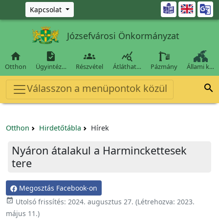
Ugrás a fő tartalomra

Kapcsolat
Józsefvárosi Önkormányzat




Otthon
Ügyintéz…
Részvétel
Átláthat…
Pázmány
Állami k…
Válasszon a menüpontok közül

Otthon
Hirdetőtábla
Hírek
Nyáron átalakul a Harminckettesek
tere
Megosztás Facebook-on

Utolsó frissítés:
2024. augusztus 27.
(Létrehozva:
2023.
május 11.
)