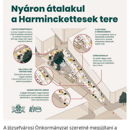
A Józsefvárosi Önkormányzat szeretné megújítani a