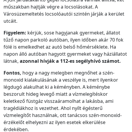
műszakban hajtják végre a locsolásokat. A
Városüzemeltetés locsolóautói szintén járják a kerület
utcáit.
Figyelem:
kérjük, sose hagyjanak gyermeket, állatot
tűző napon parkoló autóban, ilyen időben akár 70 fok
fölé is emelkedhet az autó belső hőmérséklete. Ha
napon álló autóban hagyott gyermeket vagy háziállatot
látnak,
azonnal hívják a 112-es segélyhívó számot.
Fontos,
hogy a nagy melegben megnőhet a szén-
monoxid kialakulásának a veszélye is, mert ilyenkor
légdugó alakulhat ki a kéményben. A kéménybe
beszorult hideg levegő miatt a vízmelegítéskor
keletkező füstgáz visszaáramolhat a lakásba, ami
tragédiákhoz is vezethet. Ahol nyílt égésterű
vízmelegítőt használnak, ott tanácsos szén-monoxid-
érzékelőt elhelyezni az ilyen esetek elkerülése
érdekében.