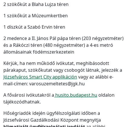
2 szökőkút a Blaha Lujza téren
1 szökőkút a Múzeumkertben
1 díszkút a Szabó Ervin téren
2 medence a II. János Pál pápa téren (203 négyzetméter)
és a Rákóczi téren (480 négyzetméter) a 4-es metró
állomásainak födémszerkezetein
Kérjük, ha nem működő ivókutat, meghibásodott
párakaput, szökőkutat vagy csobogót látnak, jelezzék a
Józsefváros Smart City applikáción
vagy az alábbi e-
mail-címen: varosuzemeltetes@jgk.hu
A fővárosi ivókutakról a
husito.budapest.hu
oldalon
tájékozódhatnak.
Hőségriadók idején ügyfélszolgálati időben a
Józsefvárosi Gazdálkodási Központ megnyitja
klimatizált ügyfélszolgálati irodáját
az alábbi