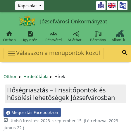
Ugrás a fő tartalomra

Kapcsolat
Józsefvárosi Önkormányzat




Otthon
Ügyintéz…
Részvétel
Átláthat…
Pázmány
Állami k…
Válasszon a menüpontok közül

Otthon
Hirdetőtábla
Hírek
Hőségriasztás – Frissítőpontok és
hűsölési lehetőségek Józsefvárosban
Megosztás Facebook-on

Utolsó frissítés:
2023. szeptember 15.
(Létrehozva:
2023.
június 22.
)