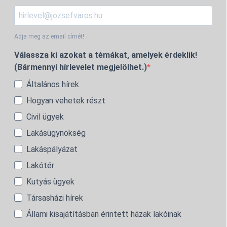
Adja meg az email címét!
Válassza ki azokat a témákat, amelyek érdeklik!
(Bármennyi hírlevelet megjelölhet.)
Általános hírek
Hogyan vehetek részt
Civil ügyek
Lakásügynökség
Lakáspályázat
Lakótér
Kutyás ügyek
Társasházi hírek
Állami kisajátításban érintett házak lakóinak