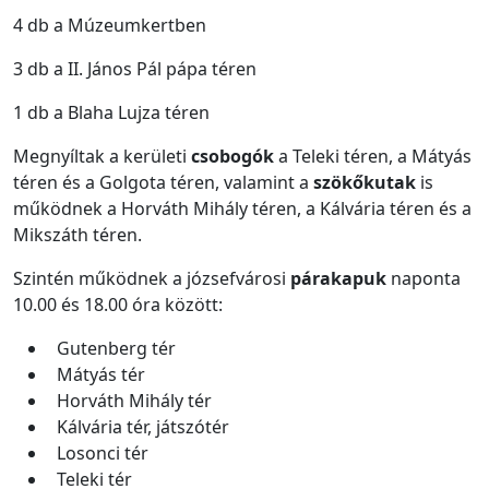
4 db a Múzeumkertben
3 db a II. János Pál pápa téren
1 db a Blaha Lujza téren
Megnyíltak a kerületi
csobogók
a Teleki téren, a Mátyás
téren és a Golgota téren, valamint a
szökőkutak
is
működnek a Horváth Mihály téren, a Kálvária téren és a
Mikszáth téren.
Szintén működnek a józsefvárosi
párakapuk
naponta
10.00 és 18.00 óra között:
Gutenberg tér
Mátyás tér
Horváth Mihály tér
Kálvária tér, játszótér
Losonci tér
Teleki tér