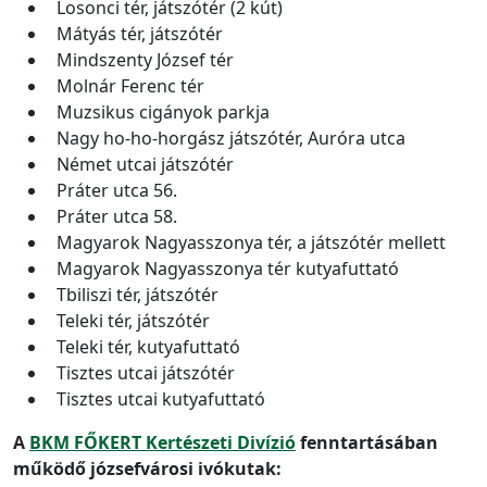
Losonci tér, játszótér (2 kút)
Mátyás tér, játszótér
Mindszenty József tér
Molnár Ferenc tér
Muzsikus cigányok parkja
Nagy ho-ho-horgász játszótér, Auróra utca
Német utcai játszótér
Práter utca 56.
Práter utca 58.
Magyarok Nagyasszonya tér, a játszótér mellett
Magyarok Nagyasszonya tér kutyafuttató
Tbiliszi tér, játszótér
Teleki tér, játszótér
Teleki tér, kutyafuttató
Tisztes utcai játszótér
Tisztes utcai kutyafuttató
A
BKM FŐKERT Kertészeti Divízió
fenntartásában
működő józsefvárosi ivókutak: