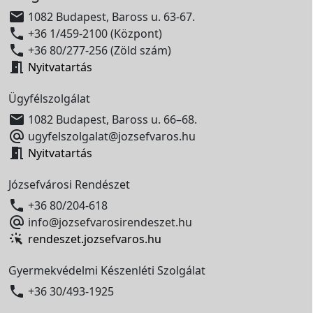

1082 Budapest, Baross u. 63-67.

+36 1/459-2100 (Központ)

+36 80/277-256 (Zöld szám)

Nyitvatartás
Ügyfélszolgálat

1082 Budapest, Baross u. 66–68.

ugyfelszolgalat@jozsefvaros.hu

Nyitvatartás
Józsefvárosi Rendészet

+36 80/204-618

info@jozsefvarosirendeszet.hu
rendeszet.jozsefvaros.hu
Gyermekvédelmi Készenléti Szolgálat

+36 30/493-1925