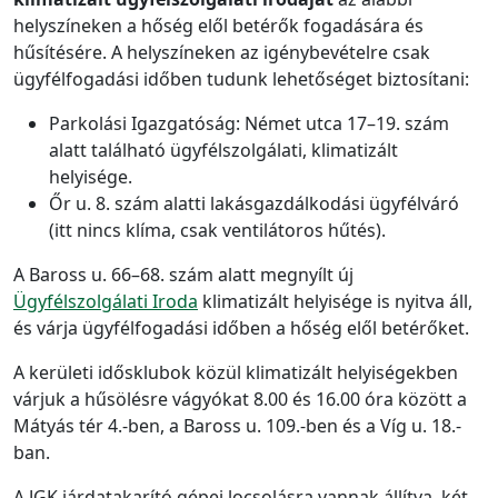
helyszíneken a hőség elől betérők fogadására és
hűsítésére. A helyszíneken az igénybevételre csak
ügyfélfogadási időben tudunk lehetőséget biztosítani:
Parkolási Igazgatóság: Német utca 17–19. szám
alatt található ügyfélszolgálati, klimatizált
helyisége.
Őr u. 8. szám alatti lakásgazdálkodási ügyfélváró
(itt nincs klíma, csak ventilátoros hűtés).
A Baross u. 66–68. szám alatt megnyílt új
Ügyfélszolgálati Iroda
klimatizált helyisége is nyitva áll,
és várja ügyfélfogadási időben a hőség elől betérőket.
A kerületi idősklubok közül klimatizált helyiségekben
várjuk a hűsölésre vágyókat 8.00 és 16.00 óra között a
Mátyás tér 4.-ben, a Baross u. 109.-ben és a Víg u. 18.-
ban.
A JGK járdatakarító gépei locsolásra vannak állítva, két