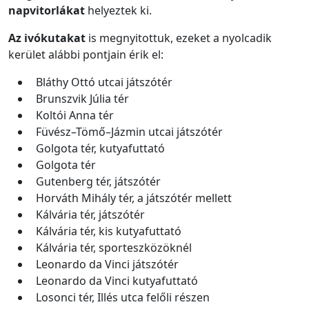
napvitorlákat
helyeztek ki.
Az ivókutakat
is megnyitottuk, ezeket a nyolcadik
kerület alábbi pontjain érik el:
Bláthy Ottó utcai játszótér
Brunszvik Júlia tér
Koltói Anna tér
Füvész–Tömő–Jázmin utcai játszótér
Golgota tér, kutyafuttató
Golgota tér
Gutenberg tér, játszótér
Horváth Mihály tér, a játszótér mellett
Kálvária tér, játszótér
Kálvária tér, kis kutyafuttató
Kálvária tér, sporteszközöknél
Leonardo da Vinci játszótér
Leonardo da Vinci kutyafuttató
Losonci tér, Illés utca felőli részen