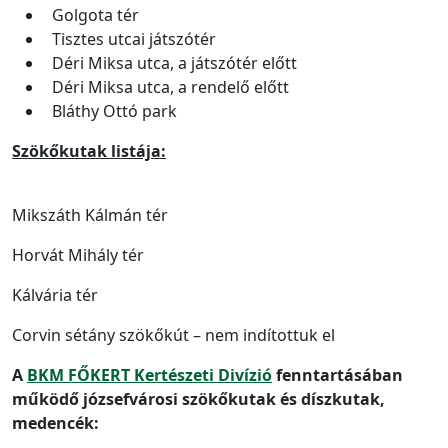
Golgota tér
Tisztes utcai játszótér
Déri Miksa utca, a játszótér előtt
Déri Miksa utca, a rendelő előtt
Bláthy Ottó park
Szökőkutak listája:
Mikszáth Kálmán tér
Horvát Mihály tér
Kálvária tér
Corvin sétány szökőkút – nem indítottuk el
A
BKM FŐKERT Kertészeti Divízió
fenntartásában
működő józsefvárosi szökőkutak és díszkutak,
medencék: