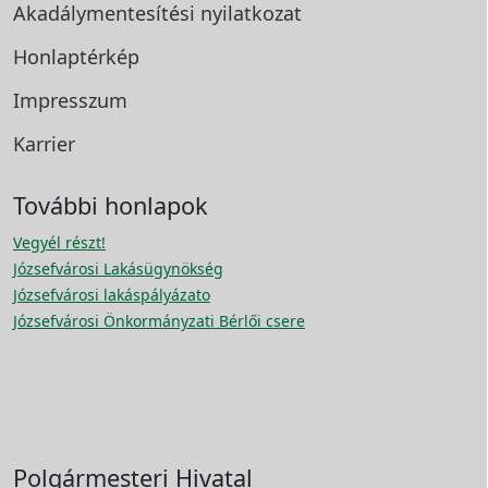
Akadálymentesítési
nyilatkozat
Honlaptérkép
Impresszum
Karrier
További honlapok
Vegyél részt!
Józsefvárosi Lakásügynökség
Józsefvárosi lakáspályázato
Józsefvárosi Önkormányzati Bérlői csere
Polgármesteri Hivatal