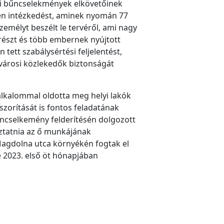
ni bűncselekmények elkövetőinek
ten intézkedést, aminek nyomán 77
zemélyt beszélt le tervéről, ami nagy
észt és több embernek nyújtott
 tett szabálysértési feljelentést,
városi közlekedők biztonságát
lkalommal oldotta meg helyi lakók
szorítását is fontos feladatának
ncselkemény felderítésén dolgozott
óztatnia az ő munkájának
-Magdolna utca környékén fogtak el
e 2023. első öt hónapjában