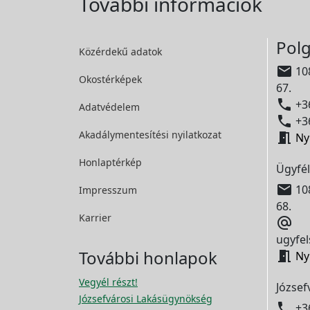
További információk
Polg
Közérdekű adatok

108
Okostérképek
67.

+36
Adatvédelem

+36
Akadálymentesítési
nyilatkozat

Ny
Honlaptérkép
Ügyfél

108
Impresszum
68.
Karrier

ugyfel
További honlapok

Ny
Vegyél részt!
József
Józsefvárosi Lakásügynökség

+3