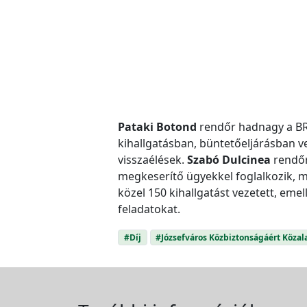
Pataki Botond
rendőr hadnagy a BRF
kihallgatásban, büntetőeljárásban ve
visszaélések.
Szabó Dulcinea
rendőr
megkeserítő ügyekkel foglalkozik, m
közel 150 kihallgatást vezetett, emel
feladatokat.
#Díj
#Józsefváros Közbiztonságáért Közal