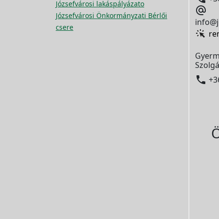
Józsefvárosi lakáspályázato

Józsefvárosi Önkormányzati Bérlői
info@j
csere
re
Gyerm
Szolgá

+3
Ö