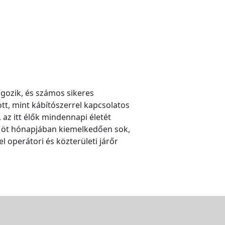
lgozik, és számos sikeres
ott, mint kábítószerrel kapcsolatos
az itt élők mindennapi életét
ső öt hónapjában kiemelkedően sok,
l operátori és közterületi járőr