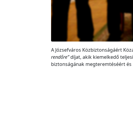
A Józsefváros Közbiztonságáért Közal
rendőre”
díjat, akik kiemelkedő telj
biztonságának megteremtéséért és 