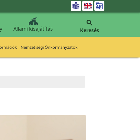


y
Állami kisajátítás
Keresés
formációk
Nemzetiségi Önkormányzatok