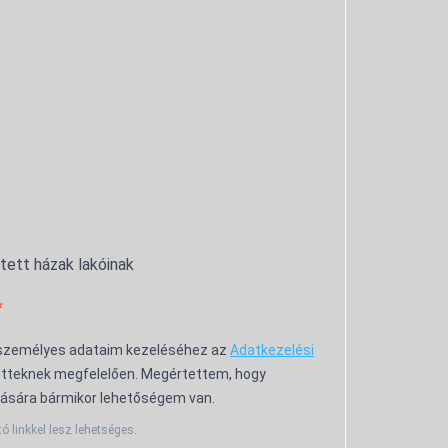
ntett házak lakóinak
 személyes adataim kezeléséhez az
Adatkezelési
tteknek megfelelően. Megértettem, hogy
ására bármikor lehetőségem van.
tó linkkel lesz lehetséges.