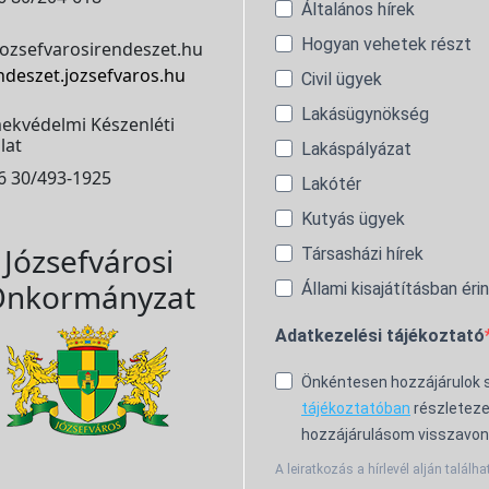
Általános hírek
Hogyan vehetek részt
ozsefvarosirendeszet.hu
ndeszet.jozsefvaros.hu
Civil ügyek
Lakásügynökség
ekvédelmi Készenléti
lat
Lakáspályázat
6 30/493-1925
Lakótér
Kutyás ügyek
Józsefvárosi
Társasházi hírek
nkormányzat
Állami kisajátításban éri
Adatkezelési tájékoztató
Önkéntesen hozzájárulok
tájékoztatóban
részleteze
hozzájárulásom visszavon
A leiratkozás a hírlevél alján találha