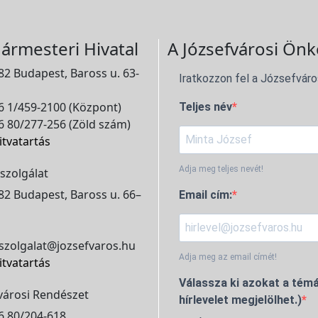
ármesteri Hivatal
A Józsefvárosi Önk
2 Budapest, Baross u. 63-
Iratkozzon fel a Józsefváro
 1/459-2100 (Központ)
Teljes név
 80/277-256 (Zöld szám)
itvatartás
Adja meg teljes nevét!
szolgálat
2 Budapest, Baross u. 66–
Email cím:
szolgalat@jozsefvaros.hu
Adja meg az email címét!
itvatartás
Válassza ki azokat a témá
városi Rendészet
hírlevelet megjelölhet.)
6 80/204-618