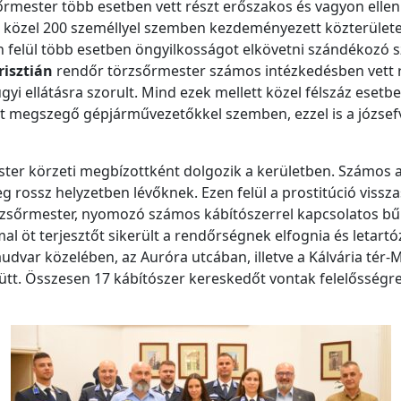
rmester több esetben vett részt erőszakos és vagyon elle
en közel 200 személlyel szemben kezdeményezett közterüle
zen felül több esetben öngyilkosságot elkövetni szándékozó s
risztián
rendőr törzsőrmester számos intézkedésben vett r
yi ellátásra szorult. Mind ezek mellett közel félszáz esetben
at megszegő gépjárművezetőkkel szemben, ezzel is a józsef
ter körzeti megbízottként dolgozik a kerületben. Számos a
g rossz helyzetben lévőknek. Ezen felül a prostitúció vissza
zsőrmester, nyomozó számos kábítószerrel kapcsolatos bű
al öt terjesztőt sikerült a rendőrségnek elfognia és letart
udvar közelében, az Auróra utcában, illetve a Kálvária tér
yütt. Összesen 17 kábítószer kereskedőt vontak felelősségr