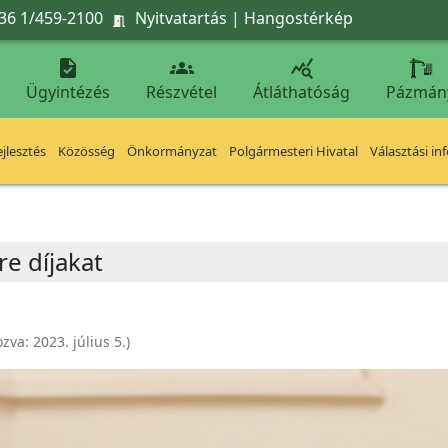
36 1/459-2100
Nyitvatartás
|
Hangostérkép




Ügyintézés
Részvétel
Átláthatóság
Pázmán
jlesztés
Közösség
Önkormányzat
Polgármesteri Hivatal
Választási in
e díjakat
ozva:
2023. július 5.
)