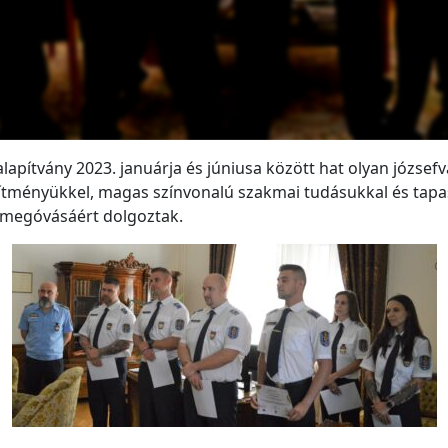
apítvány 2023. januárja és júniusa között hat olyan józsefv
esítményükkel, magas színvonalú szakmai tudásukkal és tapas
megóvásáért dolgoztak.