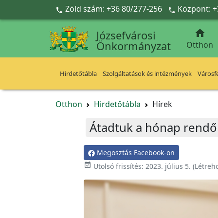
Ugrás a fő tartalomra
Zöld szám: +36 80/277-256
Központ: +



Józsefvárosi
Önkormányzat
Otthon
Hirdetőtábla
Szolgáltatások és intézmények
Városfe
Otthon
Hirdetőtábla
Hírek
Átadtuk a hónap rendőr
Megosztás Facebook-on

Utolsó frissítés:
2023. július 5.
(Létreh