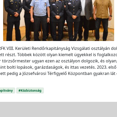
K VIII. Kerületi Rendőrkapitányság Vizsgálati osztályán do
tt részt. Többek között olyan kiemelt ügyekkel is foglalkoz
 törzsőrmester ugyan ezen az osztályon dolgozik, és olyan, 
int bolti lopások, garázdaságok, és ittas vezetés. 2023. el
lett pedig a Józsefvárosi Térfigyelő Központban gyakran lát e
apítvány
#Közbiztonság