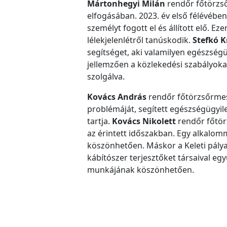
Mártonhegyi Milán
rendőr főtörzső
elfogásában. 2023. év első félévéb
személyt fogott el és állított elő. E
lélekjelenlétről tanúskodik.
Stefkó K
segítséget, aki valamilyen egészségüg
jellemzően a közlekedési szabályok
szolgálva.
Kovács András
rendőr főtörzsőrmes
problémáját, segített egészségügyile
tartja.
Kovács Nikolett
rendőr főtör
az érintett időszakban. Egy alkalomm
köszönhetően. Máskor a Keleti pálya
kábítószer terjesztőket társaival eg
munkájának köszönhetően.