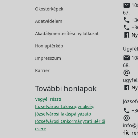

108
Okostérképek
67.

+36
Adatvédelem

+36
Akadálymentesítési
nyilatkozat

Ny
Honlaptérkép
Ügyfél

108
Impresszum
68.
Karrier

ugyfel
További honlapok

Ny
Vegyél részt!
József
Józsefvárosi Lakásügynökség

+3
Józsefvárosi lakáspályázato

Józsefvárosi Önkormányzati Bérlői
info@j
csere
re