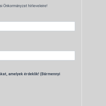
si Önkormányzat hírleveleire!
kat, amelyek érdeklik! (Bármennyi