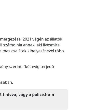
 mérgezése. 2021 végén az állatok
 számolnia annak, aki ilyesmire
kalmas csalétek kihelyezésével több
ény szerint: “két évig terjedő
tásában.
2-t hívva, vagy a police.hu-n