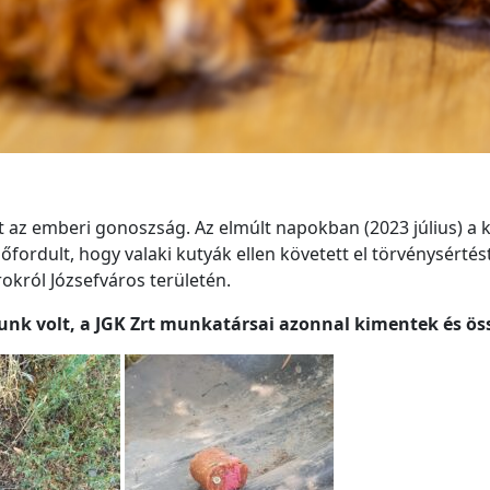
t az emberi gonoszság. Az elmúlt napokban (2023 július) a 
lőfordult, hogy valaki kutyák ellen követett el törvénysértést
okról Józsefváros területén.
nk volt, a JGK Zrt munkatársai azonnal kimentek és öss