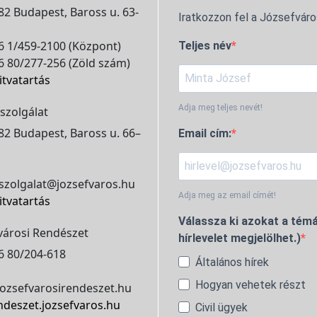
2 Budapest, Baross u. 63-
Iratkozzon fel a Józsefváro
 1/459-2100 (Központ)
Teljes név
 80/277-256 (Zöld szám)
itvatartás
Adja meg teljes nevét!
szolgálat
2 Budapest, Baross u. 66–
Email cím:
szolgalat@jozsefvaros.hu
Adja meg az email címét!
itvatartás
Válassza ki azokat a témá
városi Rendészet
hírlevelet megjelölhet.)
6 80/204-618
Általános hírek
Hogyan vehetek részt
ozsefvarosirendeszet.hu
ndeszet.jozsefvaros.hu
Civil ügyek