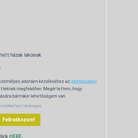
ntett házak lakóinak
 személyes adataim kezeléséhez az
Adatkezelési
tteknek megfelelően. Megértettem, hogy
ására bármikor lehetőségem van.
tó linkkel lesz lehetséges.
Feliratkozom!
click
HERE.