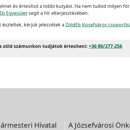
elmet és értesítsd a többi kutyást. Ha nem tudod milyen fó
Eb Egyesület
segít a hír elterjesztésében.
 észleltek, kérjük jelezzétek a
ZöldEb Józsefváros csoportb
a zöld számunkon tudjátok értesíteni:
+36 80/277-256
ármesteri Hivatal
A Józsefvárosi Önk