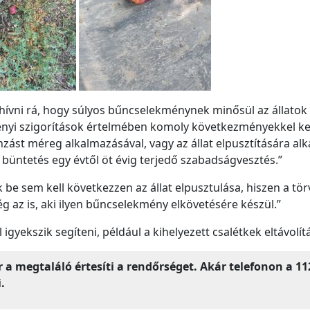
lhívni rá, hogy súlyos bűncselekménynek minősül az állatok
nyi szigorítások értelmében komoly következményekkel kell
nzást méreg alkalmazásával, vagy az állat elpusztítására al
a büntetés egy évtől öt évig terjedő szabadságvesztés.”
e sem kell következzen az állat elpusztulása, hiszen a törv
az is, aki ilyen bűncselekmény elkövetésére készül.”
igyekszik segíteni, például a kihelyezett csalétkek eltávolí
r a megtaláló értesíti a rendőrséget. Akár telefonon a 11
.