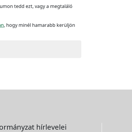
rumon tedd ezt, vagy a megtaláló
an
, hogy minél hamarabb kerüljön
ormányzat hírlevelei