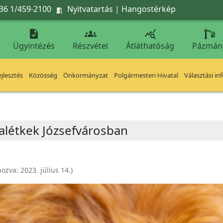
36 1/459-2100
Nyitvatartás
|
Hangostérkép




Ügyintézés
Részvétel
Átláthatóság
Pázmán
jlesztés
Közösség
Önkormányzat
Polgármesteri Hivatal
Választási in
alétkek Józsefvárosban
hozva:
2023. július 14.
)