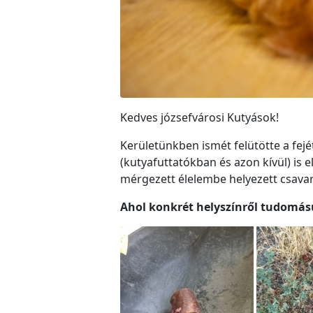
Kedves józsefvárosi Kutyások!
Kerületünkben ismét felütötte a fejé
(kutyafuttatókban és azon kívül) is e
mérgezett élelembe helyezett csavar
Ahol konkrét helyszínről tudomásu