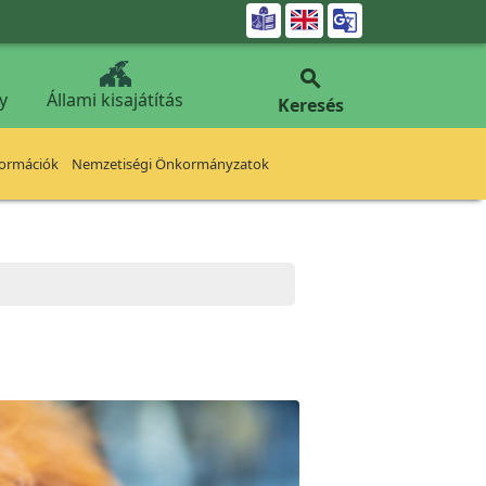


y
Állami kisajátítás
Keresés
formációk
Nemzetiségi Önkormányzatok