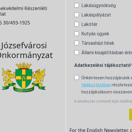
Lakásügynökség
ekvédelmi Készenléti
lat
Lakáspályázat
6 30/493-1925
Lakótér
Kutyás ügyek
Józsefvárosi
Társasházi hírek
nkormányzat
Állami kisajátításban éri
Adatkezelési tájékoztató
Önkéntesen hozzájárulok
tájékoztatóban
részleteze
hozzájárulásom visszavon
A leiratkozás a hírlevél alján találha
For the English Newsletter, 