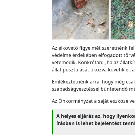
Az elkövető figyelmét szeretnénk fe
védelme érdekében elfogadott törvé
vetemedik. Konkrétan: „ha az állatkí
állat pusztulását okozva követik el, 
Emlékeztetnénk arra, hogy még csak b
szabadságvesztéssel büntetendő még 
Az Önkormányzat a saját eszközeivel 
A helyes eljárás az, hogy ilyenko
írásban is lehet bejelentést tenni