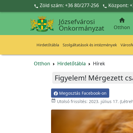
Ugrás a fő tartalomra
Zöld szám: +36 80/277-256
Központ: +



Józsefvárosi
Önkormányzat
Otthon
Hirdetőtábla
Szolgáltatások és intézmények
Városfe
Otthon
Hirdetőtábla
Hírek
Figyelem! Mérgezett cs
Megosztás Facebook-on

Utolsó frissítés:
2023. július 17.
(Létre