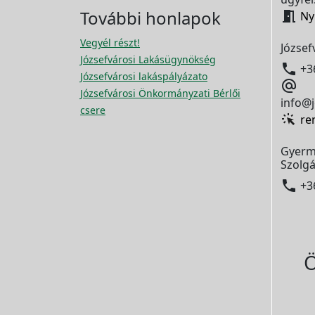
További honlapok

Ny
Vegyél részt!
József
Józsefvárosi Lakásügynökség

+3
Józsefvárosi lakáspályázato

Józsefvárosi Önkormányzati Bérlői
info@j
csere
re
Gyerm
Szolgá

+3
Ö