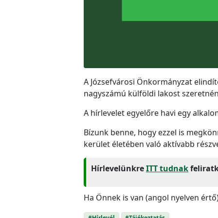
A Józsefvárosi Önkormányzat elindíto
nagyszámú külföldi lakost szeretnén
A hírlevelet egyelőre havi egy alkalo
Bízunk benne, hogy ezzel is megkönn
kerület életében való aktívabb részvé
Hírlevelünkre
ITT tudnak
felirat
Ha Önnek is van (angol nyelven értő) 
#Hírlevél
#Tájékoztatás