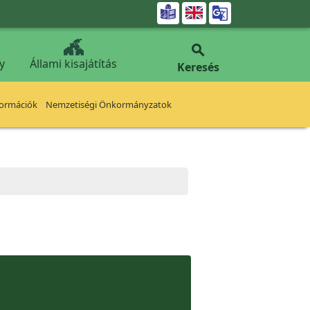


y
Állami kisajátítás
Keresés
formációk
Nemzetiségi Önkormányzatok