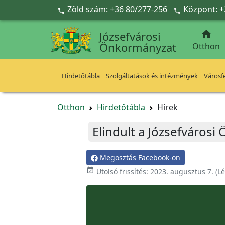
Ugrás a fő tartalomra
Zöld szám: +36 80/277-256
Központ: +



Józsefvárosi
Önkormányzat
Otthon
Hirdetőtábla
Szolgáltatások és intézmények
Városfe
Otthon
Hirdetőtábla
Hírek
Elindult a Józsefvárosi
Megosztás Facebook-on

Utolsó frissítés:
2023. augusztus 7.
(Lé