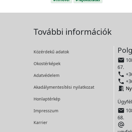
További információk
Polg
Közérdekű adatok

108
Okostérképek
67.

+36
Adatvédelem

+36
Akadálymentesítési
nyilatkozat

Ny
Honlaptérkép
Ügyfél

108
Impresszum
68.
Karrier

ugyfel