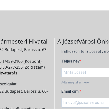
ármesteri Hivatal
A Józsefvárosi Önk
2 Budapest, Baross u. 63-
Iratkozzon fel a Józsefváro
 1/459-2100 (Központ)
Teljes név
 80/277-256 (Zöld szám)
itvatartás
Adja meg teljes nevét!
szolgálat
2 Budapest, Baross u. 66–
Email cím:
szolgalat@jozsefvaros.hu