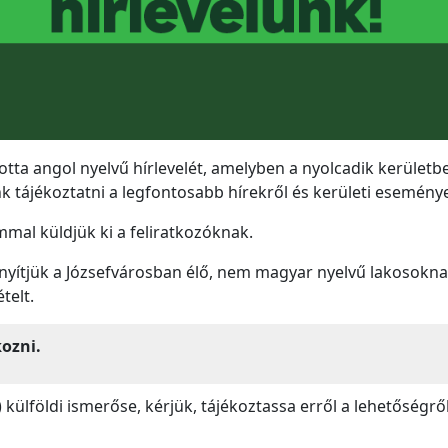
tta angol nyelvű hírlevelét, amelyben a nyolcadik kerületbe
k tájékoztatni a legfontosabb hírekről és kerületi eseménye
mmal küldjük ki a feliratkozóknak.
yítjük a Józsefvárosban élő, nem magyar nyelvű lakosoknak
telt.
kozni.
külföldi ismerőse, kérjük, tájékoztassa erről a lehetőségről