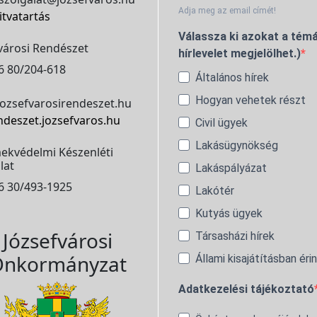
Adja meg az email címét!
itvatartás
Válassza ki azokat a témá
városi Rendészet
hírlevelet megjelölhet.)
6 80/204-618
Általános hírek
Hogyan vehetek részt
ozsefvarosirendeszet.hu
ndeszet.jozsefvaros.hu
Civil ügyek
Lakásügynökség
ekvédelmi Készenléti
lat
Lakáspályázat
6 30/493-1925
Lakótér
Kutyás ügyek
Józsefvárosi
Társasházi hírek
nkormányzat
Állami kisajátításban éri
Adatkezelési tájékoztató