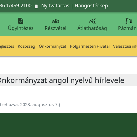
36 1/459-2100
Nyitvatartás
|
Hangostérkép




Ügyintézés
Részvétel
Átláthatóság
Pázmán
jlesztés
Közösség
Önkormányzat
Polgármesteri Hivatal
Választási in
 Önkormányzat angol nyelvű hírlevele
trehozva:
2023. augusztus 7.
)