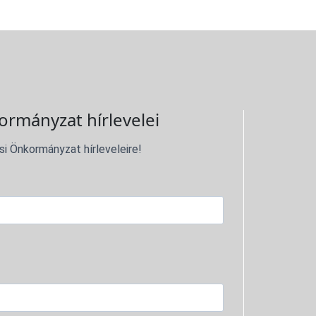
ormányzat hírlevelei
si Önkormányzat hírleveleire!