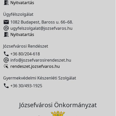

Nyitvatartás
Ügyfélszolgálat

1082 Budapest, Baross u. 66–68.

ugyfelszolgalat@jozsefvaros.hu

Nyitvatartás
Józsefvárosi Rendészet

+36 80/204-618

info@jozsefvarosirendeszet.hu
rendeszet.jozsefvaros.hu
Gyermekvédelmi Készenléti Szolgálat

+36 30/493-1925
Józsefvárosi Önkormányzat