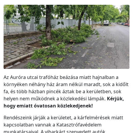
Az Auróra utcai trafóház beázása miatt hajnalban a
környéken néhány ház áram nélkül maradt, sok a kidőlt
fa, és több házban pincék áztak be a kerületben, sok
helyen nem működnek a közlekedési lámpák.
Kérjük,
hogy emiatt óvatosan közlekedjenek!
Rendészeink járják a kerületet, a kárfelmérések miatt
kapcsolatban vannak a Katasztrófavédelem
munkatársaival. A viharkárt szenvedett autók