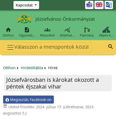
Ugrás a fő tartalomra

Kapcsolat
Józsefvárosi Önkormányzat




Otthon
Ügyintéz…
Részvétel
Átláthat…
Pázmány
Állami k…
Válasszon a menüpontok közül

Otthon
Hirdetőtábla
Hírek
Józsefvárosban is károkat okozott a
péntek éjszakai vihar
Megosztás Facebook-on

Utolsó frissítés:
2024. július 17.
(Létrehozva:
2023.
augusztus 5.
)