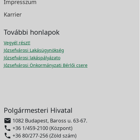
Impresszum
Karrier
További honlapok
Vegyél részt!
Józsefvárosi Lakásügynökség
Józsefvárosi lakáspályázato
Józsefvárosi Önkormányzati Bérlői csere
Polgármesteri Hivatal

1082 Budapest, Baross u. 63-67.

+36 1/459-2100 (Központ)

+36 80/277-256 (Zöld szám)