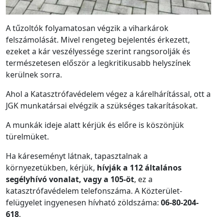
A tűzoltók folyamatosan végzik a viharkárok
felszámolását. Mivel rengeteg bejelentés érkezett,
ezeket a kár veszélyessége szerint rangsorolják és
természetesen először a legkritikusabb helyszínek
kerülnek sorra.
Ahol a Katasztrófavédelem végez a kárelhárítással, ott a
JGK munkatársai elvégzik a szükséges takarításokat.
A munkák ideje alatt kérjük és előre is köszönjük
türelmüket.
Ha káreseményt látnak, tapasztalnak a
környezetükben, kérjük,
hívják a 112 általános
segélyhívó vonalat, vagy a 105-öt
, ez a
katasztrófavédelem telefonszáma. A Közterület-
felügyelet ingyenesen hívható zöldszáma:
06-80-204-
618
.