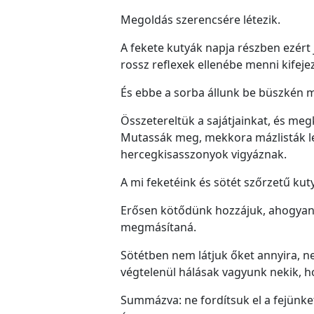
Megoldás szerencsére létezik.
A fekete kutyák napja részben ezért j
rossz reflexek ellenébe menni kifeje
És ebbe a sorba állunk be büszkén m
Összetereltük a sajátjainkat, és meg
Mutassák meg, mekkora mázlisták leh
hercegkisasszonyok vigyáznak.
A mi feketéink és sötét szőrzetű kut
Erősen kötődünk hozzájuk, ahogyan ő
megmásítaná.
Sötétben nem látjuk őket annyira, ne
végtelenül hálásak vagyunk nekik, 
Summázva: ne fordítsuk el a fejünket