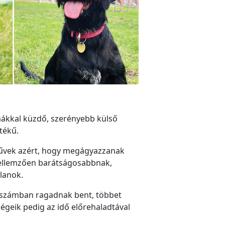
ákkal küzdő, szerényebb külső
tékű.
 művek azért, hogy megágyazzanak
 jellemzően barátságosabbnak,
lanok.
bb számban ragadnak bent, többet
égeik pedig az idő előrehaladtával