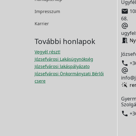
Ügyfél

108
Impresszum
68.
Karrier

ugyfel
További honlapok

Ny
Vegyél részt!
József
Józsefvárosi Lakásügynökség

+3
Józsefvárosi lakáspályázato

Józsefvárosi Önkormányzati Bérlői
info@j
csere
re
Gyerm
Szolgá

+3