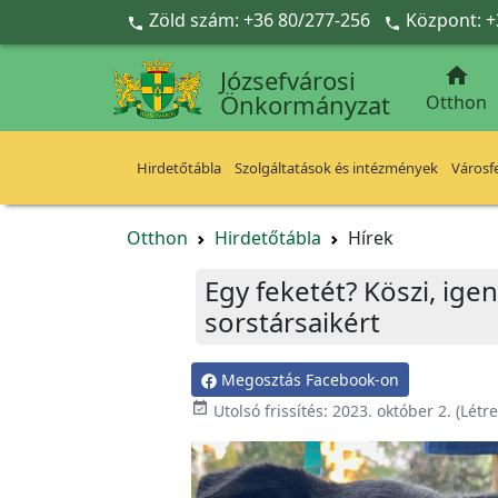
Ugrás a fő tartalomra
Zöld szám: +36 80/277-256
Központ: +



Józsefvárosi
Önkormányzat
Otthon
Hirdetőtábla
Szolgáltatások és intézmények
Városfe
Otthon
Hirdetőtábla
Hírek
Egy feketét? Köszi, igen
sorstársaikért
Megosztás Facebook-on

Utolsó frissítés:
2023. október 2.
(Létr