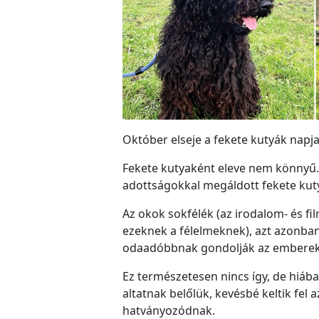
Október elseje a fekete kutyák napja
Fekete kutyaként eleve nem könnyű
adottságokkal megáldott fekete kuty
Az okok sokfélék (az irodalom- és f
ezeknek a félelmeknek), azt azonban
odaadóbbnak gondolják az emberek, a
Ez természetesen nincs így, de hiába
altatnak belőlük, kevésbé keltik fel
hatványozódnak.