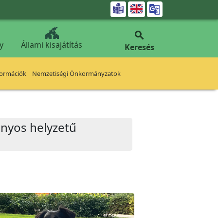


y
Állami kisajátítás
Keresés
formációk
Nemzetiségi Önkormányzatok
rányos helyzetű