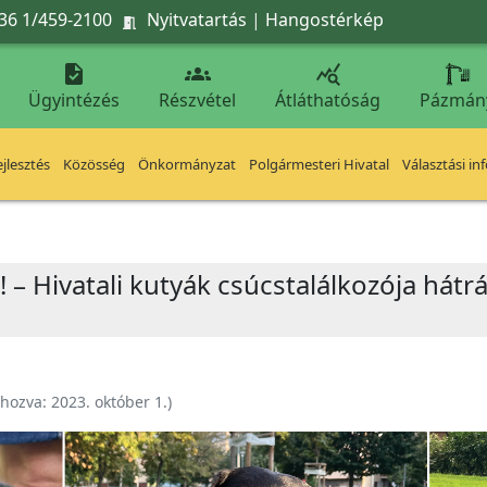
36 1/459-2100
Nyitvatartás
|
Hangostérkép




Ügyintézés
Részvétel
Átláthatóság
Pázmán
jlesztés
Közösség
Önkormányzat
Polgármesteri Hivatal
Választási in
! – Hivatali kutyák csúcstalálkozója hát
ehozva:
2023. október 1.
)