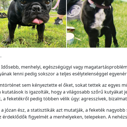
.
. Idősebb, menhelyi, egészségügyi vagy magatartásproblém
ának lenni pedig sokszor a teljes esélytelenséggel egyenér
ilmtörténet sem kényeztette el őket, sokat tettek az egyes
 kutatások is igazolták, hogy a világosabb szőrű kutyákat
 feketékről pedig többen vélik úgy: agresszívek, bizalmat
 a józan ész, a statisztikák azt mutatják, a feketék nagyo
 az érdeklődők figyelmét a menhelyeken, telepeken. A nehézs