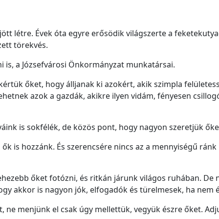
ött létre. Évek óta egyre erősödik világszerte a feketekutya-
zett törekvés.
i is, a Józsefvárosi Önkormányzat munkatársai.
kértük őket, hogy álljanak ki azokért, akik szimpla felülete
etnek azok a gazdák, akikre ilyen vidám, fényesen csillog
yáink is sokfélék, de közös pont, hogy nagyon szeretjük őke
k is hozzánk. És szerencsére nincs az a mennyiségű ránk r
hezebb őket fotózni, és ritkán járunk világos ruhában. De n
hogy akkor is nagyon jók, elfogadók és türelmesek, ha nem
, ne menjünk el csak úgy mellettük, vegyük észre őket. Adju