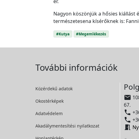
ér.
Nagyon köszönjük a hősies kiállást és
természetesena kísérőknek is: Fanni 1,
#Kutya
#Megemlékezés
További információk
Polg
Közérdekű adatok

108
Okostérképek
67.

+36
Adatvédelem

+36
Akadálymentesítési
nyilatkozat

Ny
Honlaptérkép