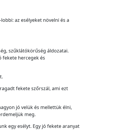
lobbi: az esélyeket növelni és a
sség, szűklátókörűség áldozatai.
ó fekete hercegek és
t.
agadt fekete szőrszál, ami ezt
agyon jó velük és mellettük élni,
 érdemeljük meg.
nk egy esélyt. Egy jó fekete aranyat