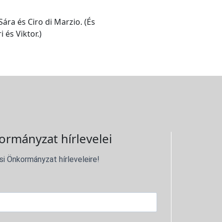
ára és Ciro di Marzio. (És
i és Viktor.)
ormányzat hírlevelei
si Önkormányzat hírleveleire!