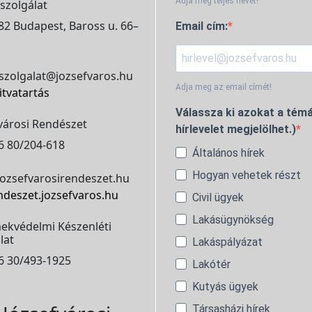
Adja meg teljes nevét!
szolgálat
2 Budapest, Baross u. 66–
Email cím:
szolgalat@jozsefvaros.hu
Adja meg az email címét!
itvatartás
Válassza ki azokat a témá
városi Rendészet
hírlevelet megjelölhet.)
6 80/204-618
Általános hírek
Hogyan vehetek részt
ozsefvarosirendeszet.hu
ndeszet.jozsefvaros.hu
Civil ügyek
Lakásügynökség
ekvédelmi Készenléti
lat
Lakáspályázat
6 30/493-1925
Lakótér
Kutyás ügyek
Társasházi hírek