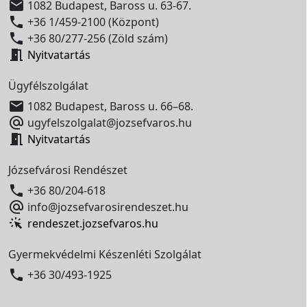

1082 Budapest, Baross u. 63-67.

+36 1/459-2100 (Központ)

+36 80/277-256 (Zöld szám)

Nyitvatartás
Ügyfélszolgálat

1082 Budapest, Baross u. 66–68.

ugyfelszolgalat@jozsefvaros.hu

Nyitvatartás
Józsefvárosi Rendészet

+36 80/204-618

info@jozsefvarosirendeszet.hu
rendeszet.jozsefvaros.hu
Gyermekvédelmi Készenléti Szolgálat

+36 30/493-1925