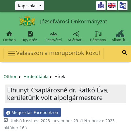
Ugrás a fő tartalomra

Kapcsolat
Józsefvárosi Önkormányzat




Otthon
Ügyintéz…
Részvétel
Átláthat…
Pázmány
Állami k…
Válasszon a menüpontok közül

Otthon
Hirdetőtábla
Hírek
Elhunyt Csaplárosné dr. Katkó Éva,
kerületünk volt alpolgármestere
Megosztás Facebook-on

Utolsó frissítés:
2023. november 29.
(Létrehozva:
2023.
október 16.
)