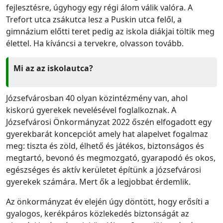
fejlesztésre, úgyhogy egy régi álom válik valóra. A
Trefort utca zsákutca lesz a Puskin utca felől, a
gimnázium előtti teret pedig az iskola diákjai töltik meg
élettel. Ha kíváncsi a tervekre, olvasson tovább.
Mi az az iskolautca?
Józsefvárosban 40 olyan közintézmény van, ahol
kiskorú gyerekek nevelésével foglalkoznak. A
Józsefvárosi Önkormányzat 2022 őszén elfogadott egy
gyerekbarát koncepciót amely hat alapelvet fogalmaz
meg: tiszta és zöld, élhető és játékos, biztonságos és
megtartó, bevonó és megmozgató, gyarapodó és okos,
egészséges és aktív kerületet építünk a józsefvárosi
gyerekek számára. Mert ők a legjobbat érdemlik.
Az önkormányzat év elején úgy döntött, hogy erősíti a
gyalogos, kerékpáros közlekedés biztonságát az