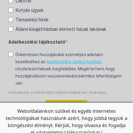
Lakótér
Kutyás ügyek
Társasházi hírek
Állami kisajátításban érintett házak lakóinak
Adatkezelési tájékoztató
Önkéntesen hozzájárulok személyes adataim
kezeléséhez az
Adatkezelési tájékoztatóban
részletezetteknek megfelelően. Megértettem, hogy
hozzájárulásom visszavonására bármikor lehetőségem
van.
A leiratkozás a hírlevél alján található linkkel lesz lehetséges.
Feliratkozom!
Weboldalainkon sütiket és egyéb internetes
technológiákat használunk azért, hogy jobbá tegyük a
For the English Newsletter, click
HERE.
böngészési élményt. Kérjük, hogy olvassa és fogadja
el
adatvédelmi tájékoztatónkat.!