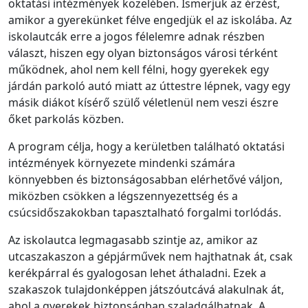
oktatási intézmények közelében. Ismerjük az érzést,
amikor a gyerekünket félve engedjük el az iskolába. Az
iskolautcák erre a jogos félelemre adnak részben
választ, hiszen egy olyan biztonságos városi térként
működnek, ahol nem kell félni, hogy gyerekek egy
járdán parkoló autó miatt az úttestre lépnek, vagy egy
másik diákot kísérő szülő véletlenül nem veszi észre
őket parkolás közben.
A program célja, hogy a kerületben található oktatási
intézmények környezete mindenki számára
könnyebben és biztonságosabban elérhetővé váljon,
miközben csökken a légszennyezettség és a
csúcsidőszakokban tapasztalható forgalmi torlódás.
Az iskolautca legmagasabb szintje az, amikor az
utcaszakaszon a gépjárművek nem hajthatnak át, csak
kerékpárral és gyalogosan lehet áthaladni. Ezek a
szakaszok tulajdonképpen játszóutcává alakulnak át,
ahol a gyerekek biztonságban szaladgálhatnak. A