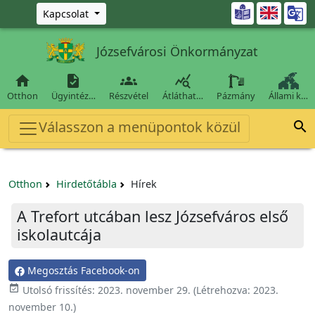
Ugrás a fő tartalomra

Kapcsolat
Józsefvárosi Önkormányzat




Otthon
Ügyintéz…
Részvétel
Átláthat…
Pázmány
Állami k…
Válasszon a menüpontok közül

Otthon
Hirdetőtábla
Hírek
A Trefort utcában lesz Józsefváros első
iskolautcája
Megosztás Facebook-on

Utolsó frissítés:
2023. november 29.
(Létrehozva:
2023.
november 10.
)