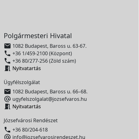
Polgármesteri Hivatal

1082 Budapest, Baross u. 63-67.

+36 1/459-2100 (Központ)

+36 80/277-256 (Zöld szám)

Nyitvatartás
Ügyfélszolgálat

1082 Budapest, Baross u. 66–68.

ugyfelszolgalat@jozsefvaros.hu

Nyitvatartás
Józsefvárosi Rendészet

+36 80/204-618

info@jozsefvarosirendeszet.hu