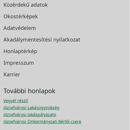
Közérdekű adatok
Okostérképek
Adatvédelem
Akadálymentesítési
nyilatkozat
Honlaptérkép
Impresszum
Karrier
További honlapok
Vegyél részt!
Józsefvárosi Lakásügynökség
Józsefvárosi lakáspályázato
Józsefvárosi Önkormányzati Bérlői csere