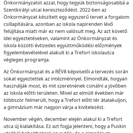
Önkormányzatot azzal, hogy tegyük biztonságosabbá a
Szentkirályi utcai kereszteződést. 2022-ben az
Önkormányzat készített egy egyszerű tervet a forgalom
csillapítására, azonban az iskola napirenden lévő
felújítása miatt már ez nem valósult meg. Az azt követő
idei egyeztetéseken, valamint az Önkormányzat és
iskola közötti évtizedes együttműködési előzmények
figyelembevételével alakult ki a Trefort iskolautca
végleges programja.
Az Önkormányzat és a RÉV8 képviselői a tervezés során
sokat egyeztettek az intézménnyel. Elmondták, hogyan
használják most, és mit szeretnének csinálni a jövőben
az iskola előtti területen. Mivel az elmúlt években már
többször felmerült, hogy a Trefort előtt tér átalakuljon,
a gimnázium már nagyon várja a kivitelezést.
November végén, december elején alakul ki a Trefort
utca új kialakítása. Ez azt fogja jelenteni, hogy a Puskin