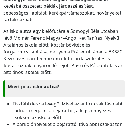
kevésbé összetett példák járdaszélesítést,
sebességcsillapítást, kerékpártámaszokat, növényeket
tartalmaznak.
Az iskolautca egyik előfutára a Somogyi Béla utcában
lévő Molnár Ferenc Magyar–Angol Két Tanítási Nyelvű
Általános Iskola előtti köztér bővítése és
forgalomcsillapítása, de ilyen a Práter utcában a BKSZC
Kézművesipari Technikum előtti járdaszélesítés is.
Idetartoznak a nyáron létrejött Puszi és Pá pontok is az
általános iskolák előtt.
Miért jó az iskolautca?
Tisztább lesz a levegő. Mivel az autók csak távolabb
tudnak megállni a bejárattól, a légszennyezés
csökken az iskola előtt.
A parkolóhelyeket a bejárattól távolabbi szakaszon