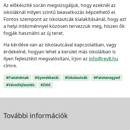
Az előkészíté során megvizsgáljuk, hogy ezeknél az
iskoláknál milyen szintű beavatkozás képzelhető el.
Fontos szempont az iskolautcák kialakításánál, hogy azt
a helyi intézménnyel közösen tervezzük meg, hiszen ők
fogják használni az új teret.
Ha kérdése van az iskolautcával kapcsolatban, vagy
érdekelné, hogyan lehet a kerület más iskoláiban is
ilyen fejlesztést megvalósítani, írjon az
info@rev8.hu
címre.
#Fiataloknak
#Gyerekbarát
#Iskolautcák
#Palotanegyed
#Városfejlesztés
#Zöld
További információk