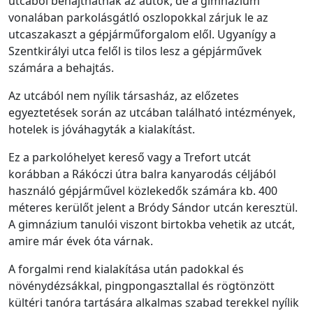
utcából behajthatnak az autók, de a gimnázium
vonalában parkolásgátló oszlopokkal zárjuk le az
utcaszakaszt a gépjárműforgalom elől. Ugyanígy a
Szentkirályi utca felől is tilos lesz a gépjárművek
számára a behajtás.
Az utcából nem nyílik társasház, az előzetes
egyeztetések során az utcában található intézmények,
hotelek is jóváhagyták a kialakítást.
Ez a parkolóhelyet kereső vagy a Trefort utcát
korábban a Rákóczi útra balra kanyarodás céljából
használó gépjárművel közlekedők számára kb. 400
méteres kerülőt jelent a Bródy Sándor utcán keresztül.
A gimnázium tanulói viszont birtokba vehetik az utcát,
amire már évek óta várnak.
A forgalmi rend kialakítása után padokkal és
növénydézsákkal, pingpongasztallal és rögtönzött
kültéri tanóra tartására alkalmas szabad terekkel nyílik