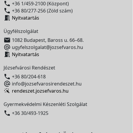

+36 1/459-2100 (Központ)

+36 80/277-256 (Zöld szám)

Nyitvatartás
Ügyfélszolgálat

1082 Budapest, Baross u. 66–68.

ugyfelszolgalat@jozsefvaros.hu

Nyitvatartás
Józsefvárosi Rendészet

+36 80/204-618

info@jozsefvarosirendeszet.hu
rendeszet.jozsefvaros.hu
Gyermekvédelmi Készenléti Szolgálat

+36 30/493-1925