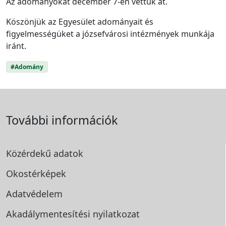
Az adományokat december 7-én vettük át.
Köszönjük az Egyesület adományait és
figyelmességüket a józsefvárosi intézmények munkája
iránt.
#Adomány
További információk
Közérdekű adatok
Okostérképek
Adatvédelem
Akadálymentesítési
nyilatkozat