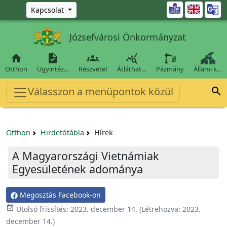
Ugrás a fő tartalomra

Kapcsolat
Józsefvárosi Önkormányzat




Otthon
Ügyintéz…
Részvétel
Átláthat…
Pázmány
Állami k…
Válasszon a menüpontok közül

Otthon
Hirdetőtábla
Hírek
A Magyarországi Vietnámiak
Egyesületének adománya
Megosztás Facebook-on

Utolsó frissítés:
2023. december 14.
(Létrehozva:
2023.
december 14.
)