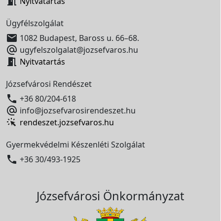

Nyitvatartás
Ügyfélszolgálat

1082 Budapest, Baross u. 66–68.

ugyfelszolgalat@jozsefvaros.hu

Nyitvatartás
Józsefvárosi Rendészet

+36 80/204-618

info@jozsefvarosirendeszet.hu
rendeszet.jozsefvaros.hu
Gyermekvédelmi Készenléti Szolgálat

+36 30/493-1925
Józsefvárosi Önkormányzat