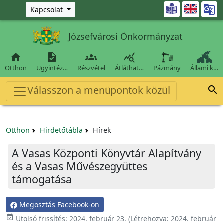
Ugrás a fő tartalomra

Kapcsolat
Józsefvárosi Önkormányzat




Otthon
Ügyintéz…
Részvétel
Átláthat…
Pázmány
Állami k…
Válasszon a menüpontok közül

Otthon
Hirdetőtábla
Hírek
A Vasas Központi Könyvtár Alapítvány
és a Vasas Művészegyüttes
támogatása
Megosztás Facebook-on

Utolsó frissítés:
2024. február 23.
(Létrehozva:
2024. február