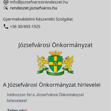

info@jozsefvarosirendeszet.hu
rendeszet.jozsefvaros.hu
Gyermekvédelmi Készenléti Szolgálat

+36 30/493-1925
Józsefvárosi Önkormányzat
A Józsefvárosi Önkormányzat hírlevelei
Iratkozzon fel a Józsefvárosi Önkormányzat
hírleveleire!
Teljes név