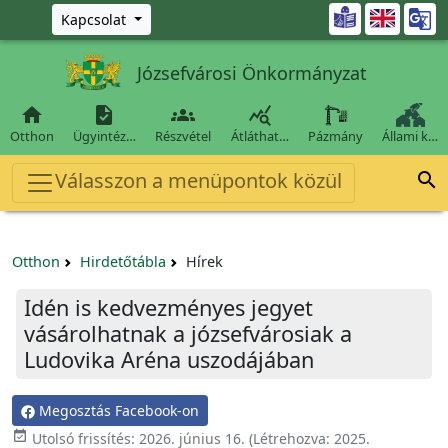
Ugrás a fő tartalomra

Kapcsolat
Józsefvárosi Önkormányzat




Otthon
Ügyintéz…
Részvétel
Átláthat…
Pázmány
Állami k…
Válasszon a menüpontok közül

Otthon
Hirdetőtábla
Hírek
Idén is kedvezményes jegyet
vásárolhatnak a józsefvárosiak a
Ludovika Aréna uszodájában
Megosztás Facebook-on

Utolsó frissítés:
2026. június 16.
(Létrehozva:
2025.