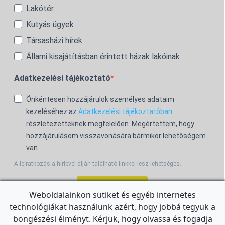
Lakótér
Kutyás ügyek
Társasházi hírek
Állami kisajátításban érintett házak lakóinak
Adatkezelési tájékoztató
Önkéntesen hozzájárulok személyes adataim
kezeléséhez az
Adatkezelési tájékoztatóban
részletezetteknek megfelelően. Megértettem, hogy
hozzájárulásom visszavonására bármikor lehetőségem
van.
A leiratkozás a hírlevél alján található linkkel lesz lehetséges.
Feliratkozom!
Weboldalainkon sütiket és egyéb internetes
technológiákat használunk azért, hogy jobbá tegyük a
For the English Newsletter, click
HERE.
böngészési élményt. Kérjük, hogy olvassa és fogadja