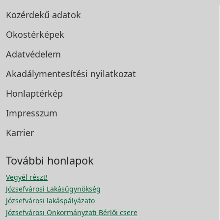
Közérdekű adatok
Okostérképek
Adatvédelem
Akadálymentesítési
nyilatkozat
Honlaptérkép
Impresszum
Karrier
További honlapok
Vegyél részt!
Józsefvárosi Lakásügynökség
Józsefvárosi lakáspályázato
Józsefvárosi Önkormányzati Bérlői csere