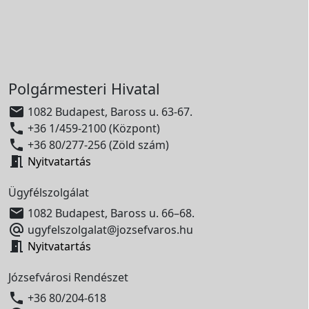
Polgármesteri Hivatal

1082 Budapest, Baross u. 63-67.

+36 1/459-2100 (Központ)

+36 80/277-256 (Zöld szám)

Nyitvatartás
Ügyfélszolgálat

1082 Budapest, Baross u. 66–68.

ugyfelszolgalat@jozsefvaros.hu

Nyitvatartás
Józsefvárosi Rendészet

+36 80/204-618