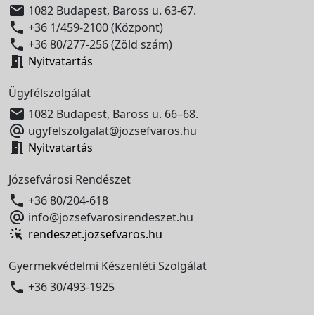

1082 Budapest, Baross u. 63-67.

+36 1/459-2100 (Központ)

+36 80/277-256 (Zöld szám)

Nyitvatartás
Ügyfélszolgálat

1082 Budapest, Baross u. 66–68.

ugyfelszolgalat@jozsefvaros.hu

Nyitvatartás
Józsefvárosi Rendészet

+36 80/204-618

info@jozsefvarosirendeszet.hu
rendeszet.jozsefvaros.hu
Gyermekvédelmi Készenléti Szolgálat

+36 30/493-1925