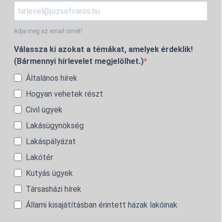
Adja meg az email címét!
Válassza ki azokat a témákat, amelyek érdeklik!
(Bármennyi hírlevelet megjelölhet.)
Általános hírek
Hogyan vehetek részt
Civil ügyek
Lakásügynökség
Lakáspályázat
Lakótér
Kutyás ügyek
Társasházi hírek
Állami kisajátításban érintett házak lakóinak