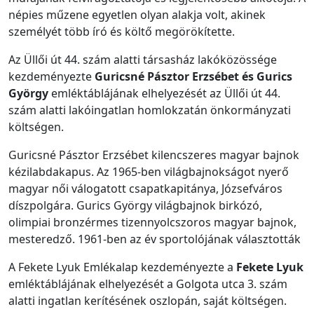
népies műzene egyetlen olyan alakja volt, akinek
személyét több író és költő megörökítette.
Az Üllői út 44. szám alatti társasház lakóközössége
kezdeményezte
Guricsné Pásztor Erzsébet és Gurics
György
emléktáblájának elhelyezését az Üllői út 44.
szám alatti lakóingatlan homlokzatán önkormányzati
költségen.
Guricsné Pásztor Erzsébet kilencszeres magyar bajnok
kézilabdakapus. Az 1965-ben világbajnok­ságot nyerő
magyar női válogatott csapatkapitánya, Józsefváros
díszpolgára. Gurics György világbajnok birkózó,
olimpiai bronzérmes tizennyolcszoros magyar bajnok,
mester­edző. 1961-ben az év sportolójának választották
A Fekete Lyuk Emlékalap kezdeményezte a
Fekete Lyuk
emléktáblájának elhelyezését a Golgota utca 3. szám
alatti ingatlan kerítésének oszlopán, saját költségen.