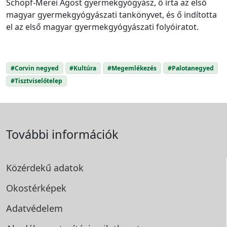
Schöpf-Merei Ágost gyermekgyógyász, ő írta az első
magyar gyermekgyógyászati tankönyvet, és ő indította
el az első magyar gyermek­gyógyászati folyóiratot.
#Corvin negyed
#Kultúra
#Megemlékezés
#Palotanegyed
#Tisztviselőtelep
További információk
Közérdekű adatok
Okostérképek
Adatvédelem