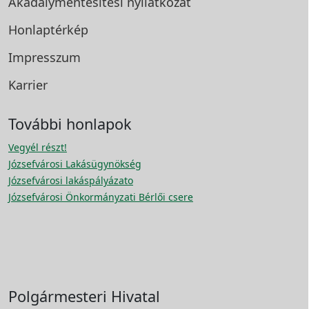
Akadálymentesítési
nyilatkozat
Honlaptérkép
Impresszum
Karrier
További honlapok
Vegyél részt!
Józsefvárosi Lakásügynökség
Józsefvárosi lakáspályázato
Józsefvárosi Önkormányzati Bérlői csere
Polgármesteri Hivatal