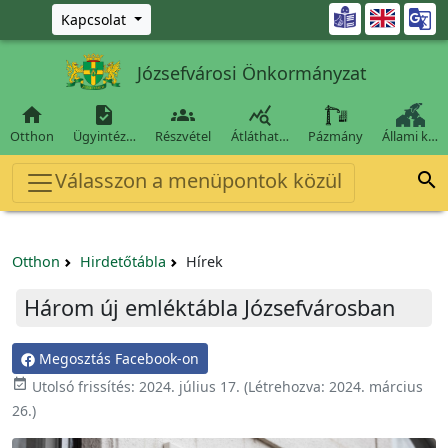
Ugrás a fő tartalomra

Kapcsolat
Józsefvárosi Önkormányzat




Otthon
Ügyintéz…
Részvétel
Átláthat…
Pázmány
Állami k…
Válasszon a menüpontok közül

Otthon
Hirdetőtábla
Hírek
Három új emléktábla Józsefvárosban
Megosztás Facebook-on

Utolsó frissítés:
2024. július 17.
(Létrehozva:
2024. március
26.
)