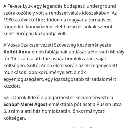
A Fekete Lyuk egy legendás budapesti underground
szórakozóhely volt a rendszerváltás időszakában. Az
1980-as évektől kezdődően a magyar alternatív és
független könnyűzenei élet hazai (és sokak szerint
kelet-európai) központja volt.
A Vasas Szakszervezeti Szövetség kezdeményezte
Koltói Anna
emléktáblájának pótlását a Horváth Mihály
tér 16. szám alatti társasház homlokzatán, saját
költségen. Koltói Anna élete során az elszegényedett
munkások jobb körülményeiért, a nők
egyenjogúságáért, egy igazságosabb társadalomért
küzdött.
Szili-Darók Ildikó alpolgármester kezdeményezte a
Schöpf-Merei Ágost
-emléktábla pótlását a Puskin utca
6. szám alatti ház homlokzatán, önkormányzati
költségen.