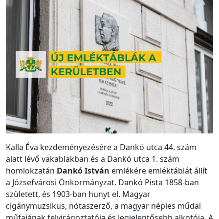
Kalla Éva kezdeményezésére a Dankó utca 44. szám
alatt lévő vakablakban és a Dankó utca 1. szám
homlokzatán
Dankó István
emlékére emléktáblát állít
a Józsefvárosi Önkormányzat. Dankó Pista 1858-ban
született, és 1903-ban hunyt el. Magyar
cigánymuzsikus, nótaszerző, a magyar népies műdal
műfajá­nak felvirágoztatója és legjelentősebb alkotója. A