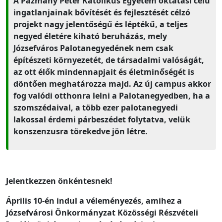
A Pázmány Péter Katolikus Egyetem oktatási célú
ingatlanjainak bővítését és fejlesztését célzó
projekt nagy jelentőségű és léptékű, a teljes
negyed életére kiható beruházás, mely
Józsefváros Palotanegyedének nem csak
építészeti környezetét, de társadalmi valóságát,
az ott élők mindennapjait és életminőségét is
döntően meghatározza majd. Az új campus akkor
fog valódi otthonra lelni a Palotanegyedben, ha a
szomszédaival, a több ezer palotanegyedi
lakossal érdemi párbeszédet folytatva, velük
konszenzusra törekedve jön létre.
Jelentkezzen önkéntesnek!
Április 10-én indul a véleményezés, amihez a
Józsefvárosi Önkormányzat Közösségi Részvételi