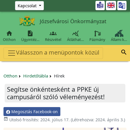
Ugrás a fő tartalomra

Kapcsolat
Józsefvárosi Önkormányzat




Otthon
Ügyintéz…
Részvétel
Átláthat…
Pázmány
Állami k…
Válasszon a menüpontok közül

Otthon
Hirdetőtábla
Hírek
Segítse önkéntesként a PPKE új
campusáról szóló véleményezést!
Megosztás Facebook-on

Utolsó frissítés:
2024. július 17.
(Létrehozva:
2024. április 3.
)