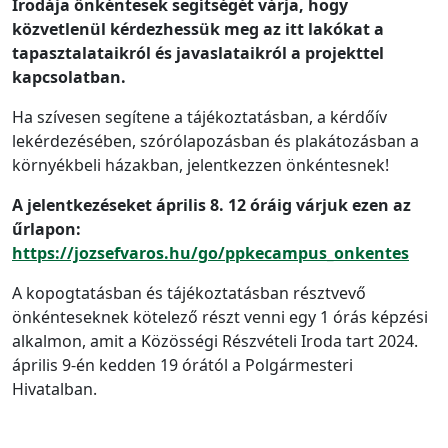
Irodája önkéntesek segítségét várja, hogy
közvetlenül kérdezhessük meg az itt lakókat a
tapasztalataikról és javaslataikról a projekttel
kapcsolatban.
Ha szívesen segítene a tájékoztatásban, a kérdőív
lekérdezésében, szórólapozásban és plakátozásban a
környékbeli házakban, jelentkezzen önkéntesnek!
A jelentkezéseket április 8. 12 óráig várjuk ezen az
űrlapon:
https://jozsefvaros.hu/go/ppkecampus_onkentes
A kopogtatásban és tájékoztatásban résztvevő
önkénteseknek kötelező részt venni egy 1 órás képzési
alkalmon, amit a Közösségi Részvételi Iroda tart 2024.
április 9-én kedden 19 órától a Polgármesteri
Hivatalban.