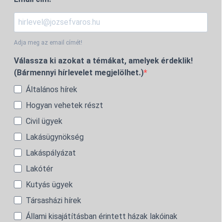
Adja meg az email címét!
Válassza ki azokat a témákat, amelyek érdeklik!
(Bármennyi hírlevelet megjelölhet.)
Általános hírek
Hogyan vehetek részt
Civil ügyek
Lakásügynökség
Lakáspályázat
Lakótér
Kutyás ügyek
Társasházi hírek
Állami kisajátításban érintett házak lakóinak