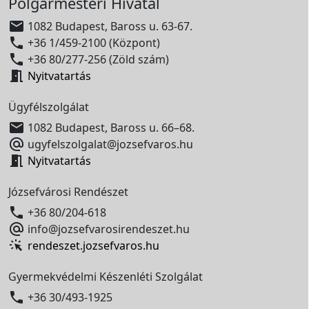
Polgármesteri Hivatal

1082 Budapest, Baross u. 63-67.

+36 1/459-2100 (Központ)

+36 80/277-256 (Zöld szám)

Nyitvatartás
Ügyfélszolgálat

1082 Budapest, Baross u. 66–68.

ugyfelszolgalat@jozsefvaros.hu

Nyitvatartás
Józsefvárosi Rendészet

+36 80/204-618

info@jozsefvarosirendeszet.hu
rendeszet.jozsefvaros.hu
Gyermekvédelmi Készenléti Szolgálat

+36 30/493-1925