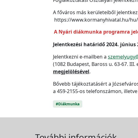
A főváros más kerületeiből jelentkez
https://www.kormanyhivatal.hu/hu/b
A Nyári diákmunka programra jele
Jelentkezési határidő 2024. június 
Jelentkezni e-mailben a
szemelyugy@
(1082 Budapest, Baross u. 63-67. III.
megjelölésével
Bővebb tájékoztatásért a Józsefváro
a 459-2155-os telefonszámon, illetve
#Diákmunka
További információk