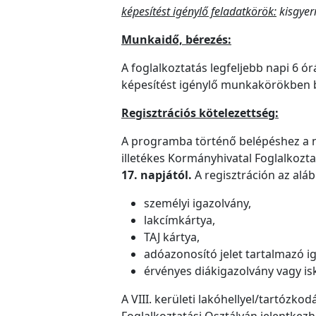
képesítést igénylő feladatkörök:
kisgyer
Munkaidő, bérezés:
A foglalkoztatás legfeljebb napi 6
képesítést igénylő munkakörökben 
Regisztrációs kötelezettség:
A programba történő belépéshez a na
illetékes Kormányhivatal Foglalkozta
17. napjától.
A regisztráción az alá
személyi igazolvány,
lakcímkártya,
TAJ kártya,
adóazonosító jelet tartalmazó i
érvényes diákigazolvány vagy isk
A VIII. kerületi lakóhellyel/tartózko
Foglalkoztatási Osztályán jelentkezhe