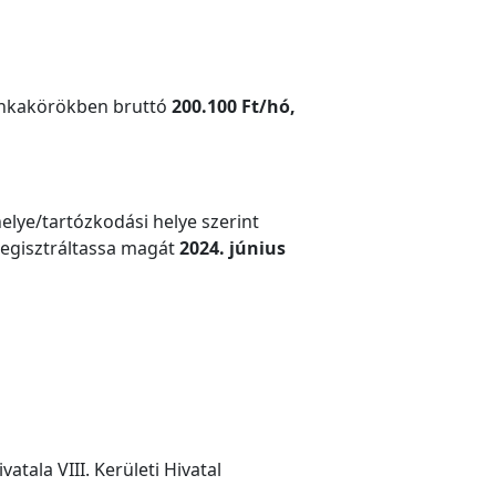
munkakörökben bruttó
200.100 Ft/hó,
lye/tartózkodási helye szerint
 regisztráltassa magát
2024. június
atala VIII. Kerületi Hivatal