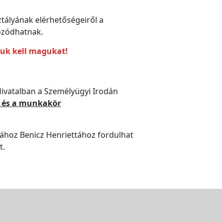
ztályának elérhetőségeiről a
ozódhatnak.
iuk kell magukat!
ivatalban a Személyügyi Irodán
 és a munkakör
sához Benicz Henriettához fordulhat
t.