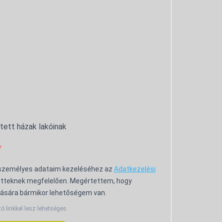
ntett házak lakóinak
 személyes adataim kezeléséhez az
Adatkezelési
tteknek megfelelően. Megértettem, hogy
ására bármikor lehetőségem van.
tó linkkel lesz lehetséges.