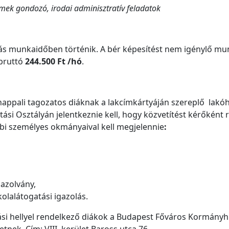
mek gondozó, irodai adminisztratív feladatok
 órás munkaidőben történik. A bér képesítést nem igénylő 
bruttó
244.500 Ft /hó
.
ppali tagozatos diáknak a lakcímkártyáján szereplő lakóhe
tási Osztályán jelentkeznie kell, hogy közvetítést kérőként
bbi személyes okmányaival kell megjelennie
:
gazolvány,
olalátogatási igazolás.
dási hellyel rendelkező diákok a Budapest Főváros Kormányhiv
tnek. Cím: VIII. kerület Baross utca 76.