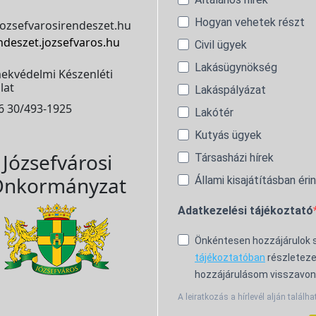
Hogyan vehetek részt
ozsefvarosirendeszet.hu
ndeszet.jozsefvaros.hu
Civil ügyek
Lakásügynökség
ekvédelmi Készenléti
lat
Lakáspályázat
6 30/493-1925
Lakótér
Kutyás ügyek
Józsefvárosi
Társasházi hírek
nkormányzat
Állami kisajátításban éri
Adatkezelési tájékoztató
Önkéntesen hozzájárulok
tájékoztatóban
részleteze
hozzájárulásom visszavon
A leiratkozás a hírlevél alján találha