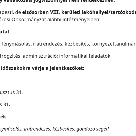
pesti, de
elsősorban VIII. kerületi lakóhellyel/tartózkod
árosi Önkormányzat alábbi intézményeiben:
atal
:fénymásolás, iratrendezés, kézbesítés, környezettanulmán
trögzítés, adminisztráció; informatikai feladatok
 időszakokra várja a jelentkezőket:
usztus 31.
s 31
.
dék
nymásolás, iratrendezés, kézbesítés, gondozó segéd