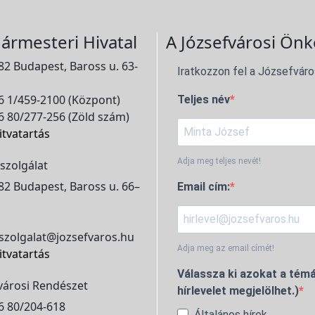
ármesteri Hivatal
A Józsefvárosi Önk
2 Budapest, Baross u. 63-
Iratkozzon fel a Józsefváro
 1/459-2100 (Központ)
Teljes név
 80/277-256 (Zöld szám)
itvatartás
Adja meg teljes nevét!
szolgálat
2 Budapest, Baross u. 66–
Email cím:
szolgalat@jozsefvaros.hu
Adja meg az email címét!
itvatartás
Válassza ki azokat a témá
városi Rendészet
hírlevelet megjelölhet.)
6 80/204-618
Általános hírek