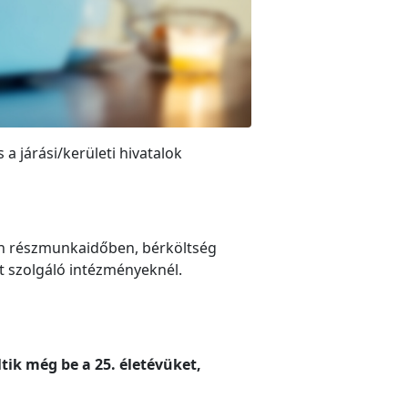
 járási/kerületi hivatalok
n részmunkaidőben, bérköltség
t szolgáló intézményeknél.
ik még be a 25. életévüket,