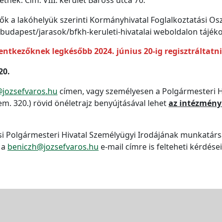
ők a lakóhelyük szerinti Kormányhivatal Foglalkoztatási Os
udapest/jarasok/bfkh-keruleti-hivatalai weboldalon tájék
ntkezőknek legkésőbb 2024. június 20-ig regisztráltatn
20.
jozsefvaros.hu
címen, vagy személyesen a Polgármesteri H
 em. 320.) rövid önéletrajz benyújtásával lehet
az intézmény
.
si Polgármesteri Hivatal Személyügyi Irodájának munkatár
 a
beniczh@jozsefvaros.hu
e-mail címre is felteheti kérdései