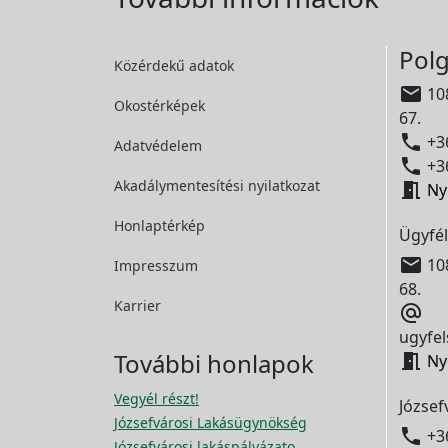
Polg
Közérdekű adatok

108
Okostérképek
67.

+36
Adatvédelem

+36
Akadálymentesítési
nyilatkozat

Ny
Honlaptérkép
Ügyfél

108
Impresszum
68.
Karrier

ugyfel
További honlapok

Ny
Vegyél részt!
József
Józsefvárosi Lakásügynökség

+3
Józsefvárosi lakáspályázato