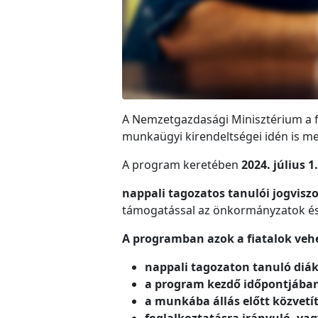
A Nemzetgazdasági Minisztérium a f
munkaügyi kirendeltségei idén is m
A program keretében
2024. július 1
nappali tagozatos tanulói jogvis
támogatással az önkormányzatok és 
A programban azok a fiatalok vehe
nappali tagozaton tanuló diá
a program kezdő időpontjában 
a munkába állás előtt közvetí
foglalkoztatásra irányuló, va