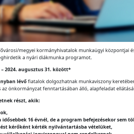
ővárosi/megyei kormányhivatalok munkaügyi központjai és a
eghirdetik a nyári diákmunka programot.
. – 2024. augusztus 31. között*
zonyban lévő
fiatalok dolgozhatnak munkaviszony keretébe
az önkormányzat fenntartásában álló, alapfeladat ellátásá
tnek részt, akik:
kok,
idősebbek 16 évnél, de a program befejezésekor sem tölt
tést kérőként kérték nyilvántartásba vételüket,
gy vállalkozási jogviszonnyal nem rendelkeznek.