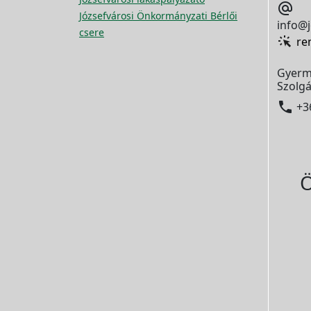

Józsefvárosi Önkormányzati Bérlői
info@j
csere
re
Gyerm
Szolgá

+3
Ö