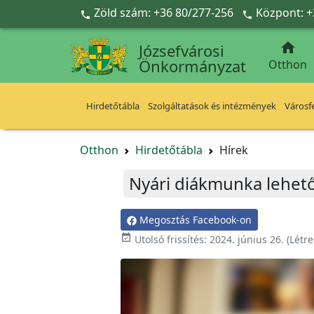
Ugrás a fő tartalomra
Zöld szám: +36 80/277-256
Központ: +



Józsefvárosi
Önkormányzat
Otthon
Hirdetőtábla
Szolgáltatások és intézmények
Városfe
Otthon
Hirdetőtábla
Hírek
Nyári diákmunka lehető
Megosztás Facebook-on

Utolsó frissítés:
2024. június 26.
(Létr