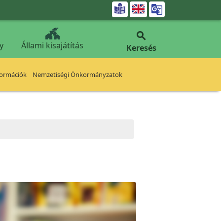


y
Állami kisajátítás
Keresés
formációk
Nemzetiségi Önkormányzatok