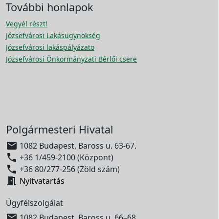
További honlapok
Vegyél részt!
Józsefvárosi Lakásügynökség
Józsefvárosi lakáspályázato
Józsefvárosi Önkormányzati Bérlői csere
Polgármesteri Hivatal

1082 Budapest, Baross u. 63-67.

+36 1/459-2100 (Központ)

+36 80/277-256 (Zöld szám)

Nyitvatartás
Ügyfélszolgálat

1082 Budapest, Baross u. 66–68.