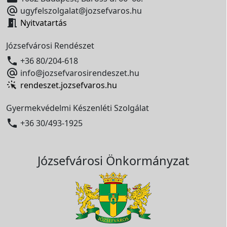

ugyfelszolgalat@jozsefvaros.hu

Nyitvatartás
Józsefvárosi Rendészet

+36 80/204-618

info@jozsefvarosirendeszet.hu
rendeszet.jozsefvaros.hu
Gyermekvédelmi Készenléti Szolgálat

+36 30/493-1925
Józsefvárosi Önkormányzat