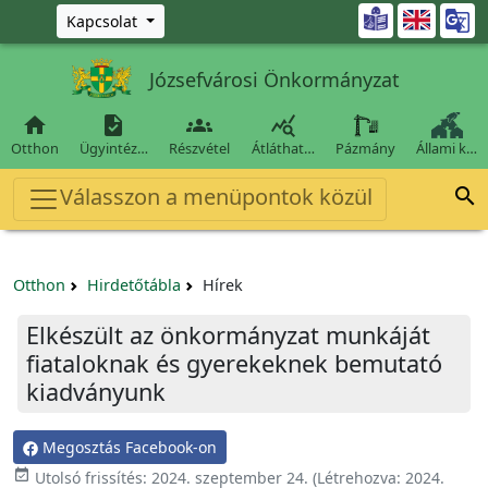
Ugrás a fő tartalomra

Kapcsolat
Józsefvárosi Önkormányzat




Otthon
Ügyintéz…
Részvétel
Átláthat…
Pázmány
Állami k…
Válasszon a menüpontok közül

Otthon
Hirdetőtábla
Hírek
Elkészült az önkormányzat munkáját
fiataloknak és gyerekeknek bemutató
kiadványunk
Megosztás Facebook-on

Utolsó frissítés:
2024. szeptember 24.
(Létrehozva:
2024.