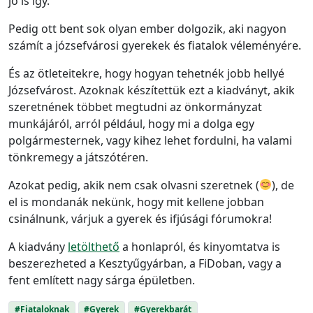
jó is így.
Pedig ott bent sok olyan ember dolgozik, aki nagyon
számít a józsefvárosi gyerekek és fiatalok véleményére.
És az ötleteitekre, hogy hogyan tehetnék jobb hellyé
Józsefvárost. Azoknak készítettük ezt a kiadványt, akik
szeretnének többet megtudni az önkormányzat
munkájáról, arról például, hogy mi a dolga egy
polgármesternek, vagy kihez lehet fordulni, ha valami
tönkremegy a játszótéren.
Azokat pedig, akik nem csak olvasni szeretnek (
), de
el is mondanák nekünk, hogy mit kellene jobban
csinálnunk, várjuk a gyerek és ifjúsági fórumokra!
A kiadvány
letölthető
a honlapról, és kinyomtatva is
beszerezheted a Kesztyűgyárban, a FiDoban, vagy a
fent említett nagy sárga épületben.
#Fiataloknak
#Gyerek
#Gyerekbarát