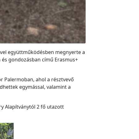
reivel együttműködésben megnyerte a
ben és gondozásban című Erasmus+
sor Palermoban, ahol a résztvevő
edhettek egymással, valamint a
y Alapítványtól 2 fő utazott