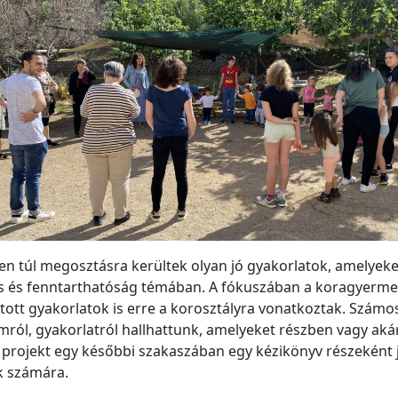
en túl megosztásra kerültek olyan jó gyakorlatok, amelyeket
tás és fenntarthatóság témában. A fókuszában a koragyermek
tott gyakorlatok is erre a korosztályra vonatkoztak. Számos o
ról, gyakorlatról hallhattunk, amelyeket részben vagy aká
a projekt egy későbbi szakaszában egy kézikönyv részeként
k számára.