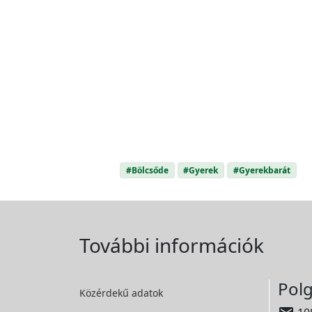
#Bölcsőde
#Gyerek
#Gyerekbarát
További információk
Polg
Közérdekű adatok