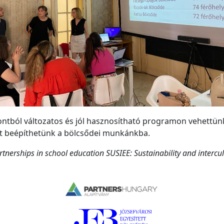
ból változatos és jól hasznosítható programon vehettünk
et beépíthetünk a bölcsődei munkánkba.
erships in school education SUSIEE: Sustainability
and intercul