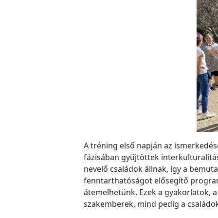
A tréning első napján az ismerkedés
fázisában gyűjtöttek interkulturali
nevelő családok állnak, így a bemuta
fenntarthatóságot elősegítő program
átemelhetünk. Ezek a gyakorlatok, 
szakemberek, mind pedig a családo