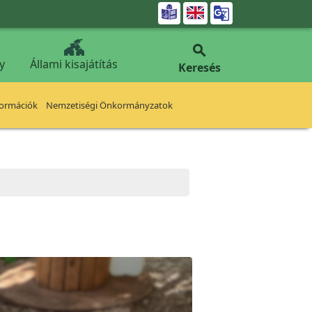


y
Állami kisajátítás
Keresés
formációk
Nemzetiségi Önkormányzatok