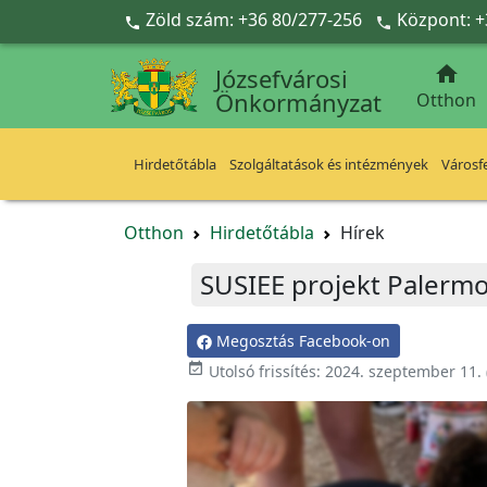
Ugrás a fő tartalomra
Zöld szám: +36 80/277-256
Központ: +



Józsefvárosi
Önkormányzat
Otthon
Hirdetőtábla
Szolgáltatások és intézmények
Városfe
Otthon
Hirdetőtábla
Hírek
SUSIEE projekt Palermo
Megosztás Facebook-on

Utolsó frissítés:
2024. szeptember 11.