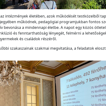
k az intézmények életében, azok működését testközelből ta
jegyében működnek, pedagógiai programjukban fontos szer
ív bevonása a mindennapi életbe. A napot egy közös ötletel
inklúzió és fenntarthatóság lényegét, felmérni a lehetőség
yermekek és családok részéről.
ésőbbi szakaszainak szakmai megvitatása, a feladatok elosz