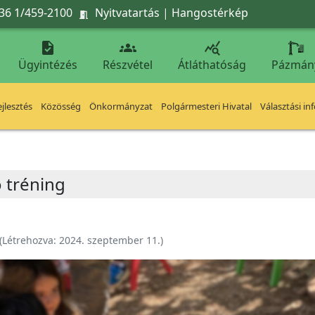
36 1/459-2100
Nyitvatartás
|
Hangostérkép




Ügyintézés
Részvétel
Átláthatóság
Pázmán
jlesztés
Közösség
Önkormányzat
Polgármesteri Hivatal
Választási in
 tréning
(Létrehozva:
2024. szeptember 11.
)