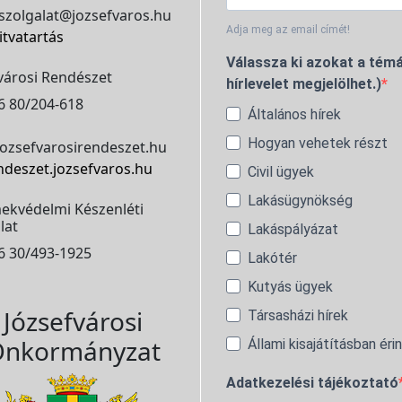
szolgalat@jozsefvaros.hu
Adja meg az email címét!
itvatartás
Válassza ki azokat a témá
városi Rendészet
hírlevelet megjelölhet.)
6 80/204-618
Általános hírek
Hogyan vehetek részt
ozsefvarosirendeszet.hu
ndeszet.jozsefvaros.hu
Civil ügyek
Lakásügynökség
ekvédelmi Készenléti
lat
Lakáspályázat
6 30/493-1925
Lakótér
Kutyás ügyek
Józsefvárosi
Társasházi hírek
nkormányzat
Állami kisajátításban éri
Adatkezelési tájékoztató