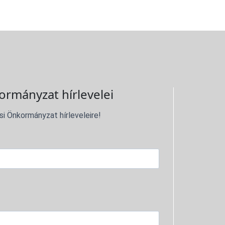
ormányzat hírlevelei
si Önkormányzat hírleveleire!