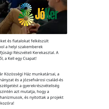
ket és fiatalokat felkészült
hol a helyi szakemberek
júsági Részvételi Kerekasztal. A
l, a Kell egy Csapat!
ár Közösségi Ház munkatársai, a
mányzat és a józsefvárosi család-és
eszélgetést a gyerekrészvételiség
szintén azt mutatja, hogy a
hanizmusok, és nyitottak a projekt
lkozóra!