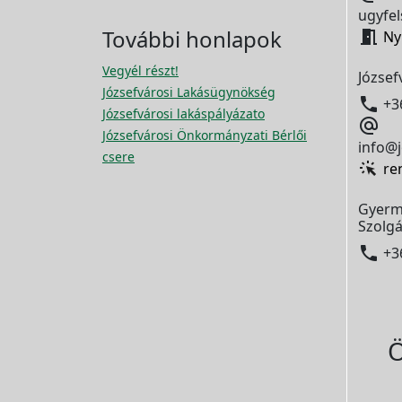
ugyfel
További honlapok

Ny
Vegyél részt!
József
Józsefvárosi Lakásügynökség

+3
Józsefvárosi lakáspályázato

Józsefvárosi Önkormányzati Bérlői
info@j
csere
re
Gyerm
Szolgá

+3
Ö