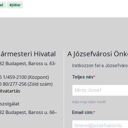
el
#JóKer
ármesteri Hivatal
A Józsefvárosi Önk
2 Budapest, Baross u. 63-
Iratkozzon fel a Józsefváro
 1/459-2100 (Központ)
Teljes név
 80/277-256 (Zöld szám)
itvatartás
Adja meg teljes nevét!
szolgálat
2 Budapest, Baross u. 66–
Email cím: