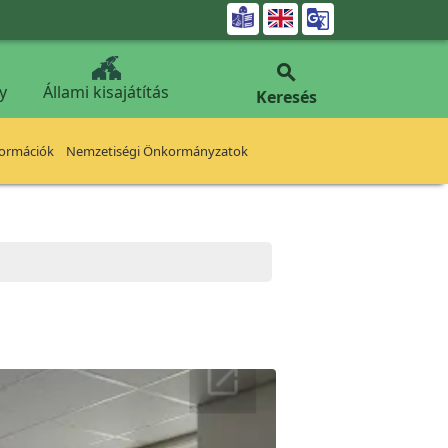


y
Állami kisajátítás
Keresés
formációk
Nemzetiségi Önkormányzatok