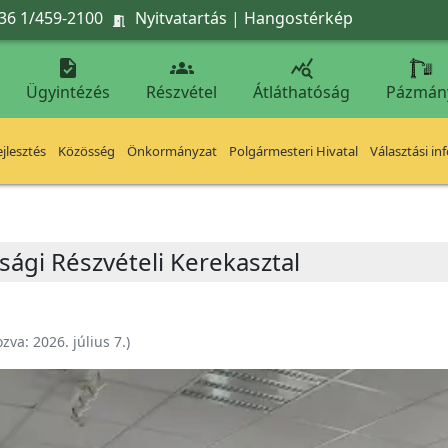
36 1/459-2100
Nyitvatartás
|
Hangostérkép




Ügyintézés
Részvétel
Átláthatóság
Pázmán
jlesztés
Közösség
Önkormányzat
Polgármesteri Hivatal
Választási in
sági Részvételi Kerekasztal
ozva:
2026. július 7.
)