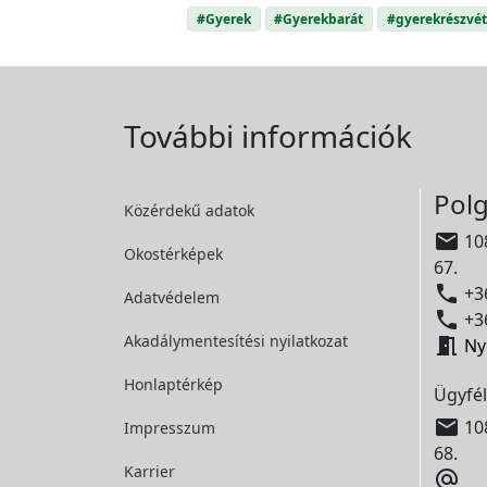
#Gyerek
#Gyerekbarát
#gyerekrészvét
További információk
Polg
Közérdekű adatok

108
Okostérképek
67.

+36
Adatvédelem

+36
Akadálymentesítési
nyilatkozat

Ny
Honlaptérkép
Ügyfél

108
Impresszum
68.
Karrier
