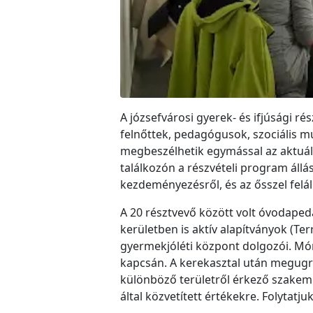
A józsefvárosi gyerek- és ifjúsági rés
felnőttek, pedagógusok, szociális m
megbeszélhetik egymással az aktuális
találkozón a részvételi program állás
kezdeményezésről, és az ősszel felá
A 20 résztvevő között volt óvodape
kerületben is aktív alapítványok (Te
gyermekjóléti központ dolgozói. Mór,
kapcsán. A kerekasztal után megugrot
különböző területről érkező szakemb
által közvetített értékekre. Folytatj