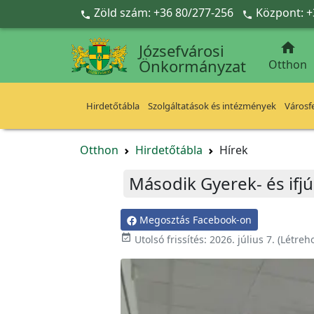
Ugrás a fő tartalomra
Zöld szám: +36 80/277-256
Központ: +



Józsefvárosi
Önkormányzat
Otthon
Hirdetőtábla
Szolgáltatások és intézmények
Városfe
Otthon
Hirdetőtábla
Hírek
Második Gyerek- és ifjú
Megosztás Facebook-on

Utolsó frissítés:
2026. július 7.
(Létreh