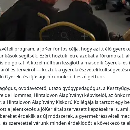
zvételi program, a JóKer fontos célja, hogy az itt élő gyereke
unkások segítsék. Ezért hoztuk létre azokat a fórumokat, a
 dolgokat. A közelmúltban lezajlott a második Gyerek- és if
áról és terveiről — köztük a gyerekrészvételi költségvetésrő
lló Gyerek- és ifjúsági Fórumokról beszélgettünk.
dagógus, óvodavezető, utazó gyógypedagógus, a Kesztyűgy
rre de Hommes, Hintalovon Alapítvány) képviselői, az önkor
 a Hintalovon Alapítvány Kiskorú Kollégája is tartott egy b
t a jelentkezés a JóKer által szervezett képzésekre is, ami 
ereket érdeklik az új módszerek, a gyermekrészvételi mec
uk, és szeretettel várunk minden érdeklődőt a következő talá