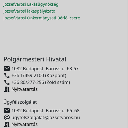
Józsefvárosi Lakásügynökség
Józsefvárosi lakáspályázato
Józsefvárosi Önkormányzati Bérlői csere
Polgármesteri Hivatal

1082 Budapest, Baross u. 63-67.

+36 1/459-2100 (Központ)

+36 80/277-256 (Zöld szám)

Nyitvatartás
Ügyfélszolgálat

1082 Budapest, Baross u. 66–68.

ugyfelszolgalat@jozsefvaros.hu

Nyitvatartás