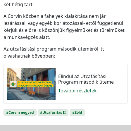
két hétig tart.
A Corvin közben a fahelyek kialakítása nem jár
lezárással, vagy egyéb korlátozással- ettől függetlenül
kérjük és előre is köszönjük figyelmüket és türelmüket
a munkavégzés alatt.
Az utcafásítási program második üteméről itt
olvashatnak bővebben:
Elindul az Utcafásítási
Program második üteme
További részletek
#Corvin negyed
#Utcafásítás II
#Zöld