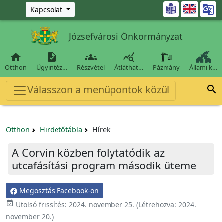
Ugrás a fő tartalomra

Kapcsolat
Józsefvárosi Önkormányzat




Otthon
Ügyintéz…
Részvétel
Átláthat…
Pázmány
Állami k…
Válasszon a menüpontok közül

Otthon
Hirdetőtábla
Hírek
A Corvin közben folytatódik az
utcafásítási program második üteme
Megosztás Facebook-on

Utolsó frissítés:
2024. november 25.
(Létrehozva:
2024.
november 20.
)