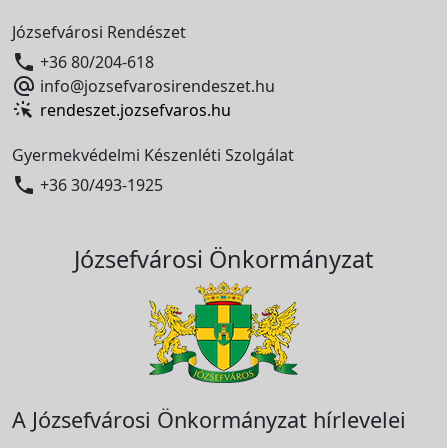
Józsefvárosi Rendészet

+36 80/204-618

info@jozsefvarosirendeszet.hu
rendeszet.jozsefvaros.hu
Gyermekvédelmi Készenléti Szolgálat

+36 30/493-1925
Józsefvárosi Önkormányzat
A Józsefvárosi Önkormányzat hírlevelei