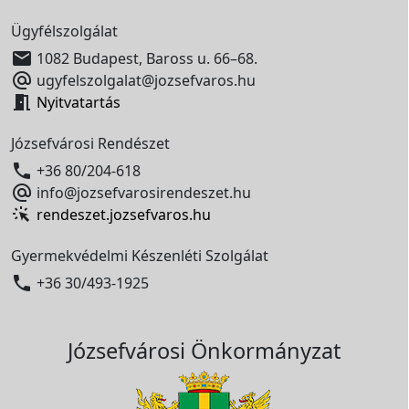
Ügyfélszolgálat

1082 Budapest, Baross u. 66–68.

ugyfelszolgalat@jozsefvaros.hu

Nyitvatartás
Józsefvárosi Rendészet

+36 80/204-618

info@jozsefvarosirendeszet.hu
rendeszet.jozsefvaros.hu
Gyermekvédelmi Készenléti Szolgálat

+36 30/493-1925
Józsefvárosi Önkormányzat