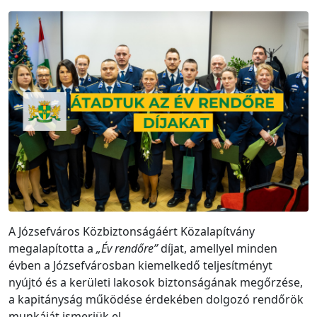
A Józsefváros Közbiztonságáért Közalapítvány
megalapította a
„Év rendőre”
díjat, amellyel minden
évben a Józsefvárosban kiemelkedő teljesítményt
nyújtó és a kerületi lakosok biztonságának megőrzése,
a kapitányság működése érdekében dolgozó rendőrök
munkáját ismerjük el.