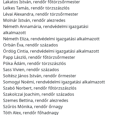
Lakatos István, rendőr főtörzsőrmester
Lelkes Tamás, rendőr törzszászlós
Lévai Alexandra, rendőr törzsőrmester
Molnár István, rendőr alezredes
Németh Annamária, rendvédelmi igazgatási
alkalmazott
Németh Eliza, rendvédelmi igazgatási alkalmazott
Orbán Éva, rendőr százados
Ördög Cintia, rendvédelmi igazgatási alkalmazott
Papp László, rendőr főtörzsőrmester
Póka Ádám, rendőr törzszászlós
Sass Vivien, rendőr százados
Soltész János István, rendőr őrmester
Somogyi Noémi, rendvédelmi igazgatási alkalmazott
Szabó Norbert, rendőr főtörzszászlós
Szakolczai Joachim, rendőr százados
Szemes Bettina, rendőr alezredes
Szűrös Mónika, rendőr őrnagy
Tóth Alex, rendőr főhadnagy