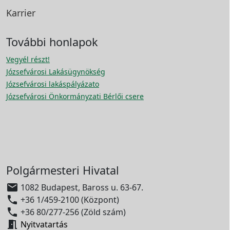
Karrier
További honlapok
Vegyél részt!
Józsefvárosi Lakásügynökség
Józsefvárosi lakáspályázato
Józsefvárosi Önkormányzati Bérlői csere
Polgármesteri Hivatal

1082 Budapest, Baross u. 63-67.

+36 1/459-2100 (Központ)

+36 80/277-256 (Zöld szám)

Nyitvatartás