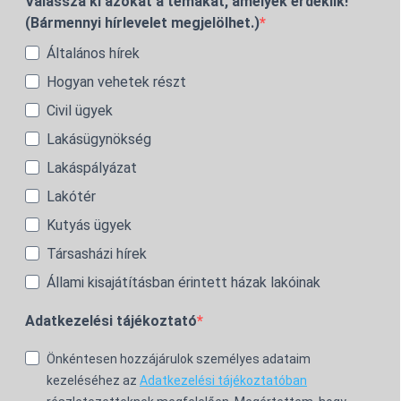
Válassza ki azokat a témákat, amelyek érdeklik!
(Bármennyi hírlevelet megjelölhet.)
Általános hírek
Hogyan vehetek részt
Civil ügyek
Lakásügynökség
Lakáspályázat
Lakótér
Kutyás ügyek
Társasházi hírek
Állami kisajátításban érintett házak lakóinak
Adatkezelési tájékoztató
Önkéntesen hozzájárulok személyes adataim
kezeléséhez az
Adatkezelési tájékoztatóban