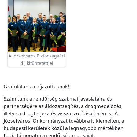
A Józsefváros Biztonságáért
díj kitüntetettjei
Gratulálunk a díjazottaknak!
Számítunk a rendőrség szakmai javaslataira és
partnerségére az áldozatsegítés, a drogmegelőzés,
illetve a drogterjesztés visszaszorítása terén is. A
Józsefvárosi Önkormányzat továbbra is kiemelten, a
budapesti kerületek közül a legnagyobb mértékben
fogja támogatni a rendőrség munkáját.