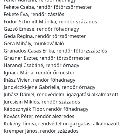
Fekete Csaba, rendőr főtörzsőrmester
Fekete Éva, rendőr zászlós
Fodor-Schmidt Mónika, rendőr százados
Gazsó Emese, rendőr főhadnagy
Geda Regina, rendőr törzsőrmester
Gera Mihály, munkavállaló
Granados-Casas Erika, rendőr főtörzszászlós
Grezner Eszter, rendőr törzsőrmester
Harangi Csabáné, rendőr őrnagy
Ignácz Mária, rendőr őrmester
Ihász Vivien, rendőr főhadnagy
Janoviczki-Jene Gabriella, rendőr őrnagy
Juhász Dániel, rendvédelmi igazgatási alkalmazott
Jurcsisin Miklós, rendőr százados
Káposznyák Tibor, rendőr főhadnagy
Kovács Péter, rendőr alezredes
Kökény Tímea, rendvédelmi igazgatási alkalmazott
Kremper János, rendőr százados