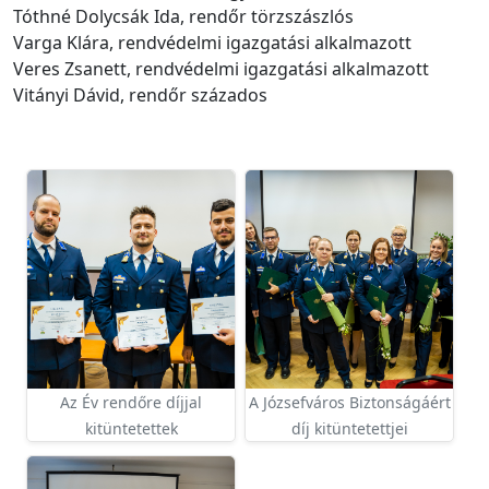
Tóthné Dolycsák Ida, rendőr törzszászlós
Varga Klára, rendvédelmi igazgatási alkalmazott
Veres Zsanett, rendvédelmi igazgatási alkalmazott
Vitányi Dávid, rendőr százados
Az Év rendőre díjjal
A Józsefváros Biztonságáért
kitüntetettek
díj kitüntetettjei