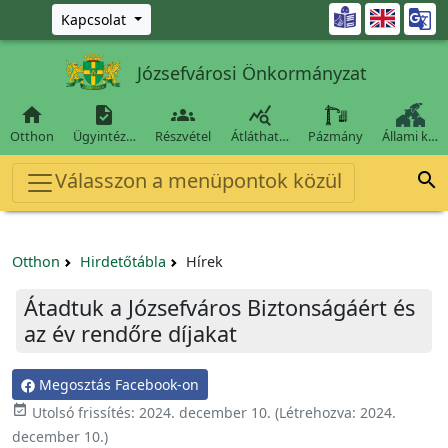
Ugrás a fő tartalomra

Kapcsolat
Józsefvárosi Önkormányzat




Otthon
Ügyintéz…
Részvétel
Átláthat…
Pázmány
Állami k…
Válasszon a menüpontok közül

Otthon
Hirdetőtábla
Hírek
Átadtuk a Józsefváros Biztonságáért és
az év rendőre díjakat
Megosztás Facebook-on

Utolsó frissítés:
2024. december 10.
(Létrehozva:
2024.
december 10.
)