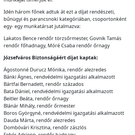
Idén három főnek adtuk át ezt a díjat rendészeti,
bűnügyi és parancsnoki kategóriában, csoportonként
egy- egy munkatársat jutalmazva:
Lakatos Bence rendőr törzsőrmester, Govnik Tamás
rendőr főhadnagy, Móré Csaba rendőr őrnagy
Józsefváros Biztonságáért díjat kaptak:
Ágostonné Durucz Mónika, rendőr alezredes
Bánki Ágnes, rendvédelmi igazgatási alkalmazott
Bártfai Bernadett, rendőr százados
Bata Dániel, rendvédelmi igazgatási alkalmazott
Beitler Beáta, rendőr őrnagy
Blánár Mihály, rendőr őrmester
Boros Györgyné, rendvédelmi igazgatási alkalmazott
Dauda Márta, rendőr alezredes
Dombóvári Krisztina, rendőr zászlós
Fehér Adrienn, rendőr hadnagy