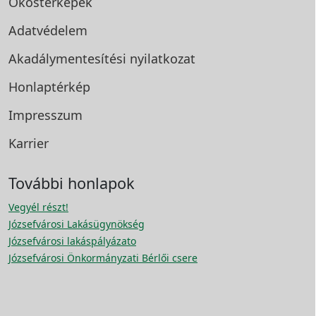
Okostérképek
Adatvédelem
Akadálymentesítési
nyilatkozat
Honlaptérkép
Impresszum
Karrier
További honlapok
Vegyél részt!
Józsefvárosi Lakásügynökség
Józsefvárosi lakáspályázato
Józsefvárosi Önkormányzati Bérlői csere