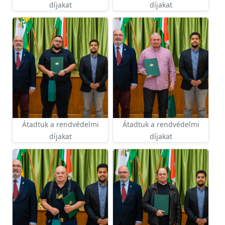
díjakat
díjakat
Átadtuk a rendvédelmi
Átadtuk a rendvédelmi
díjakat
díjakat