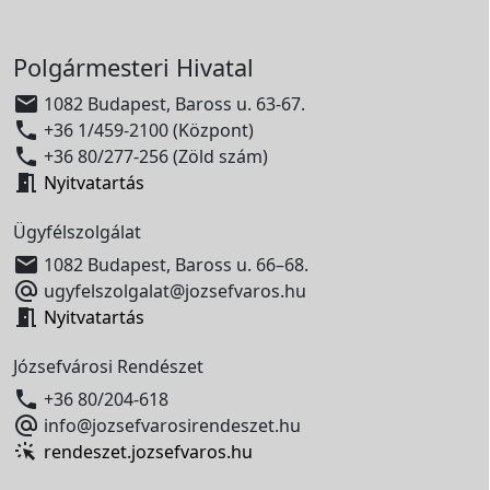
Polgármesteri Hivatal

1082 Budapest, Baross u. 63-67.

+36 1/459-2100 (Központ)

+36 80/277-256 (Zöld szám)

Nyitvatartás
Ügyfélszolgálat

1082 Budapest, Baross u. 66–68.

ugyfelszolgalat@jozsefvaros.hu

Nyitvatartás
Józsefvárosi Rendészet

+36 80/204-618

info@jozsefvarosirendeszet.hu
rendeszet.jozsefvaros.hu