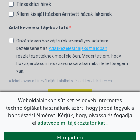
Társasházi hírek
Állami kisajátításban érintett házak lakóinak
Adatkezelési tájékoztató
Önkéntesen hozzájárulok személyes adataim
kezeléséhez az
Adatkezelési tájékoztatóban
részletezetteknek megfelelően. Megértettem, hogy
hozzájárulásom visszavonására bármikor lehetőségem
van.
A leiratkozás a hírlevél alján található linkkel lesz lehetséges.
Feliratkozom!
Weboldalainkon sütiket és egyéb internetes
technológiákat használunk azért, hogy jobbá tegyük a
For the English Newsletter, click
HERE.
böngészési élményt. Kérjük, hogy olvassa és fogadja
el
adatvédelmi tájékoztatónkat.!


Elfogadom