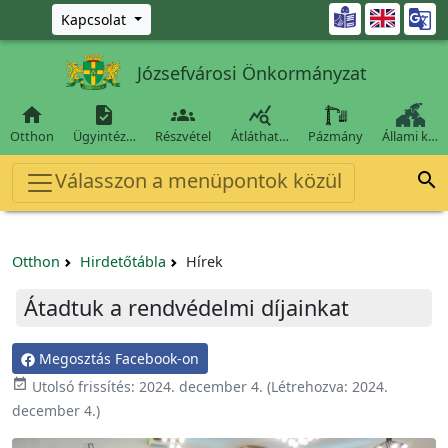
Ugrás a fő tartalomra

Kapcsolat
Józsefvárosi Önkormányzat




Otthon
Ügyintéz…
Részvétel
Átláthat…
Pázmány
Állami k…
Válasszon a menüpontok közül

Otthon
Hirdetőtábla
Hírek
Átadtuk a rendvédelmi díjainkat
Megosztás Facebook-on

Utolsó frissítés:
2024. december 4.
(Létrehozva:
2024.
december 4.
)