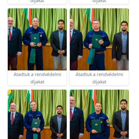
díjakat
díjakat
Átadtuk a rendvédelmi
Átadtuk a rendvédelmi
díjakat
díjakat