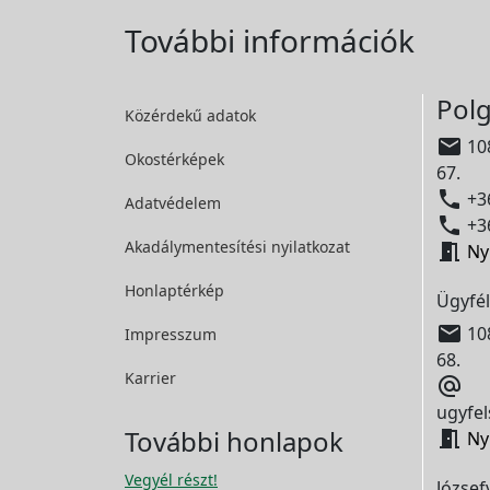
További információk
Polg
Közérdekű adatok

108
Okostérképek
67.

+36
Adatvédelem

+36
Akadálymentesítési
nyilatkozat

Ny
Honlaptérkép
Ügyfél

108
Impresszum
68.
Karrier

ugyfel
További honlapok

Ny
Vegyél részt!
József