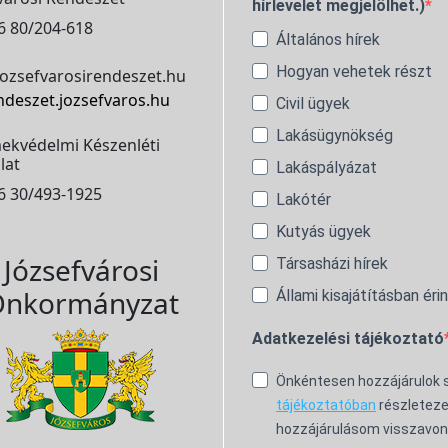
hírlevelet megjelölhet.)
6 80/204-618
Általános hírek
Hogyan vehetek részt
ozsefvarosirendeszet.hu
ndeszet.jozsefvaros.hu
Civil ügyek
Lakásügynökség
ekvédelmi Készenléti
lat
Lakáspályázat
6 30/493-1925
Lakótér
Kutyás ügyek
Józsefvárosi
Társasházi hírek
nkormányzat
Állami kisajátításban éri
Adatkezelési tájékoztató
Önkéntesen hozzájárulok
tájékoztatóban
részleteze
hozzájárulásom visszavon