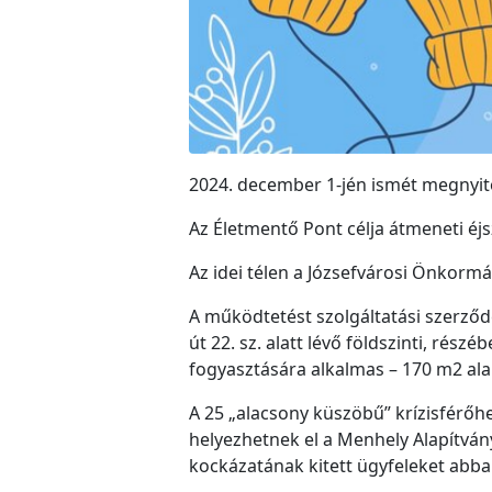
2024. december 1-jén ismét megnyit
Az Életmentő Pont célja átmeneti éj
Az idei télen a Józsefvárosi Önkorm
A működtetést szolgáltatási szerződ
út 22. sz. alatt lévő földszinti, rész
fogyasztására alkalmas – 170 m2 al
A 25 „alacsony küszöbű” krízisférőhe
helyezhetnek el a Menhely Alapítván
kockázatának kitett ügyfeleket abb