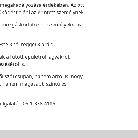
g megakadályozása érdekében. Az ott
ködést ajánl az érintett személynek.
 mozgáskorlátozott személyeket is
te 8-tól reggel 8 óráig.
k a fűtött épületről, ágyakról,
zéséről is.
ől szól csupán, hanem arról is, hogy
ára, hanem magasabb szintű és
olgálatát: 06-1-338-4186