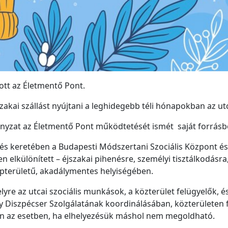
ott az Életmentő Pont.
szakai szállást nyújtani a leghidegebb téli hónapokban az u
ányzat az Életmentő Pont működtetését ismét saját forrásbó
és keretében a Budapesti Módszertani Szociális Központ és
ében elkülönített – éjszakai pihenésre, személyi tisztálkodásr
apterületű, akadálymentes helyiségében.
lyre az utcai szociális munkások, a közterület felügyelők, é
y Diszpécser Szolgálatának koordinálásában, közterületen fe
an az esetben, ha elhelyezésük máshol nem megoldható.