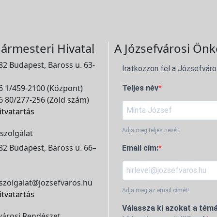
ármesteri Hivatal
A Józsefvárosi Önk
2 Budapest, Baross u. 63-
Iratkozzon fel a Józsefváro
 1/459-2100 (Központ)
Teljes név
 80/277-256 (Zöld szám)
itvatartás
Adja meg teljes nevét!
szolgálat
2 Budapest, Baross u. 66–
Email cím:
szolgalat@jozsefvaros.hu
Adja meg az email címét!
itvatartás
Válassza ki azokat a témá
városi Rendészet