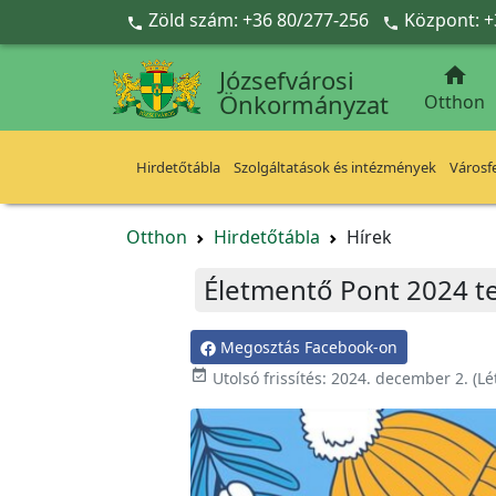
Ugrás a fő tartalomra
Zöld szám: +36 80/277-256
Központ: +



Józsefvárosi
Önkormányzat
Otthon
Hirdetőtábla
Szolgáltatások és intézmények
Városfe
Otthon
Hirdetőtábla
Hírek
Életmentő Pont 2024 te
Megosztás Facebook-on

Utolsó frissítés:
2024. december 2.
(Lé