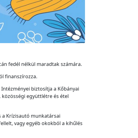
tcán fedél nélkül maradtak számára.
l finanszírozza.
 Intézményei biztosítja a Kőbányai
a, közösségi együttlétre és étel
s a Krízisautó munkatársai
llelt, vagy egyéb okokból a kihűlés