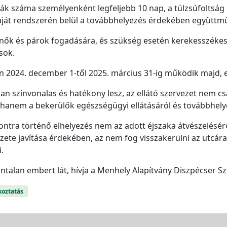
kák száma személyenként legfeljebb 10 nap, a túlzsúfoltsá
saját rendszerén belül a továbbhelyezés érdekében együttmű
nők és párok fogadására, és szükség esetén kerekesszékes
sok.
 2024. december 1-től 2025. március 31-ig működik majd, es
an színvonalas és hatékony lesz, az ellátó szervezet nem csa
hanem a bekerülők egészségügyi ellátásáról és továbbhelye
 Pontra történő elhelyezés nem az adott éjszaka átvészelésér
lyzete javítása érdekében, az nem fog visszakerülni az utc
.
ontalan embert lát, hívja a Menhely Alapítvány Diszpécser Sz
koztatás