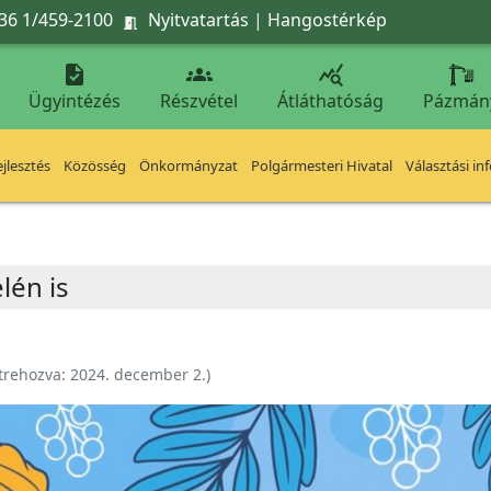
36 1/459-2100
Nyitvatartás
|
Hangostérkép




Ügyintézés
Részvétel
Átláthatóság
Pázmán
jlesztés
Közösség
Önkormányzat
Polgármesteri Hivatal
Választási in
lén is
trehozva:
2024. december 2.
)