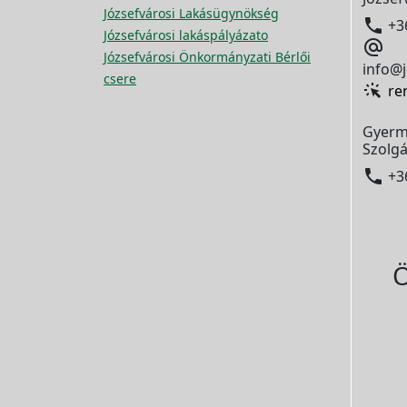
Józsefvárosi Lakásügynökség

+3
Józsefvárosi lakáspályázato

Józsefvárosi Önkormányzati Bérlői
info@j
csere
re
Gyerm
Szolgá

+3
Ö