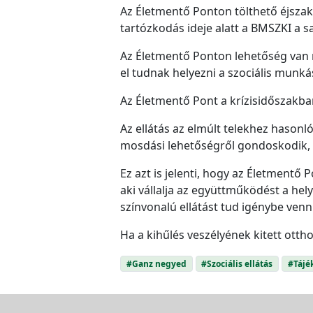
Az Életmentő Ponton tölthető éjsza
tartózkodás ideje alatt a BMSZKI a 
Az Életmentő Ponton lehetőség van 
el tudnak helyezni a szociális munká
Az Életmentő Pont a krízisidőszakban
Az ellátás az elmúlt telekhez hasonló
mosdási lehetőségről gondoskodik, 
Ez azt is jelenti, hogy az Életmentő
aki vállalja az együttműködést a he
színvonalú ellátást tud igénybe venni
Ha a kihűlés veszélyének kitett otth
#Ganz negyed
#Szociális ellátás
#Tájé