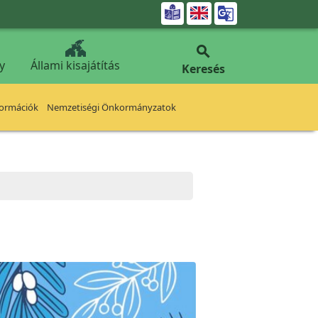


y
Állami kisajátítás
Keresés
formációk
Nemzetiségi Önkormányzatok