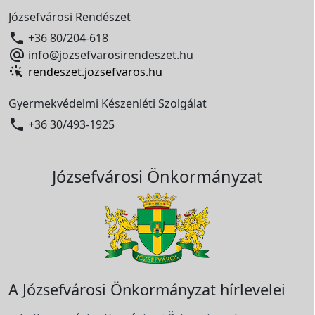
Józsefvárosi Rendészet

+36 80/204-618

info@jozsefvarosirendeszet.hu
rendeszet.jozsefvaros.hu
Gyermekvédelmi Készenléti Szolgálat

+36 30/493-1925
Józsefvárosi Önkormányzat
A Józsefvárosi Önkormányzat hírlevelei