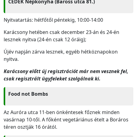
CEDEK Népkonyha (Baross utca 81.)
Nyitvatartás: hétfőtől péntekig, 10:00-14:00
Karácsony hetében csak december 23-án és 24-én
lesznek nyitva (24-én csak 12 óráig);
Újév napján zárva lesznek, egyéb hétköznapokon
nyitva.
Karácsony előtt új regisztrációt már nem vesznek fel,
csak regisztrált ügyfeleket szolgálnak ki.
Food not Bombs
Az Auróra utca 11-ben önkéntesek főznek minden
vasárnap 10-től. A főként vegetáriánus ételt a Boráros
téren osztják 16 órától.