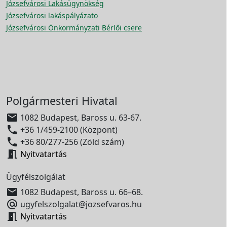
Józsefvárosi Lakásügynökség
Józsefvárosi lakáspályázato
Józsefvárosi Önkormányzati Bérlői csere
Polgármesteri Hivatal

1082 Budapest, Baross u. 63-67.

+36 1/459-2100 (Központ)

+36 80/277-256 (Zöld szám)

Nyitvatartás
Ügyfélszolgálat

1082 Budapest, Baross u. 66–68.

ugyfelszolgalat@jozsefvaros.hu

Nyitvatartás