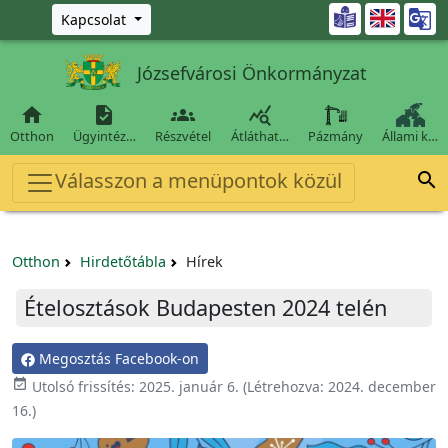
Ugrás a fő tartalomra

Kapcsolat
Józsefvárosi Önkormányzat




Otthon
Ügyintéz…
Részvétel
Átláthat…
Pázmány
Állami k…
Válasszon a menüpontok közül

Otthon
Hirdetőtábla
Hírek
Ételosztások Budapesten 2024 telén
Megosztás Facebook-on

Utolsó frissítés:
2025. január 6.
(Létrehozva:
2024. december
16.
)