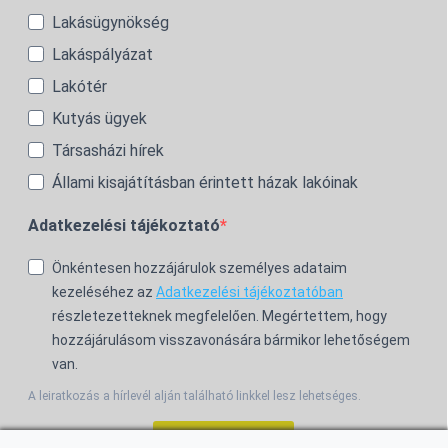
Lakásügynökség
Lakáspályázat
Lakótér
Kutyás ügyek
Társasházi hírek
Állami kisajátításban érintett házak lakóinak
Adatkezelési tájékoztató
Önkéntesen hozzájárulok személyes adataim
kezeléséhez az
Adatkezelési tájékoztatóban
részletezetteknek megfelelően. Megértettem, hogy
hozzájárulásom visszavonására bármikor lehetőségem
van.
A leiratkozás a hírlevél alján található linkkel lesz lehetséges.
Feliratkozom!