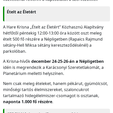
Ételt az Életért
A Hare Krisna „Ételt az Életért” Közhasznú Alapítvány
hétfőtől péntekig 12:00-13:00 óra között oszt meleg
ételt 500 fő részére a Népligetben (Rapaics Rajmund
sétány-Hell Miksa sétány kereszteződésénél) a
parkolóban.
A Krisna-hívők
december 24-25-26-án a Népligetben
idén is megrendezik a Karácsonyi Szeretetlakomát, a
Planetárium melletti helyszínen.
Nem csak meleg ételeket, hanem pékárut, gyümölcsöt,
minőségi tartós élelmiszereket, szaloncukrot
tartalmazó hidegélelmiszer-csomagot is osztanak,
naponta 1.000 fő részére
.