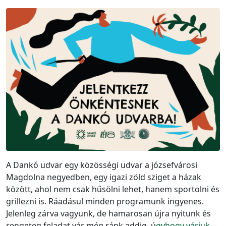
A Dankó udvar egy közösségi udvar a józsefvárosi
Magdolna negyedben, egy igazi zöld sziget a házak
között, ahol nem csak hűsölni lehet, hanem sportolni és
grillezni is. Ráadásul minden programunk ingyenes.
Jelenleg zárva vagyunk, de hamarosan újra nyitunk és
rengeteg feladat vár még ránk addig, ú
gyhogy várjuk