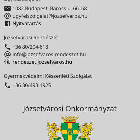

1082 Budapest, Baross u. 66–68.

ugyfelszolgalat@jozsefvaros.hu

Nyitvatartás
Józsefvárosi Rendészet

+36 80/204-618

info@jozsefvarosirendeszet.hu
rendeszet.jozsefvaros.hu
Gyermekvédelmi Készenléti Szolgálat

+36 30/493-1925
Józsefvárosi Önkormányzat