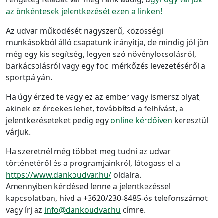
az önkéntesek jelentkezését ezen a linken!
Az udvar működését nagyszerű, közösségi
munkásokból álló csapatunk irányítja, de mindig jól jön
még egy kis segítség, legyen szó növénylocsolásról,
barkácsolásról vagy egy foci mérkőzés levezetéséről a
sportpályán.
Ha úgy érzed te vagy ez az ember vagy ismersz olyat,
akinek ez érdekes lehet, továbbítsd a felhívást, a
jelentkezéseteket pedig egy
online kérdőíven
keresztül
várjuk.
Ha szeretnél még többet meg tudni az udvar
történetéről és a programjainkról, látogass el a
https://www.dankoudvar.hu/
oldalra.
Amennyiben kérdésed lenne a jelentkezéssel
kapcsolatban, hívd a +3620/230-8485-ös telefonszámot
vagy írj az
info@dankoudvar.hu
címre.