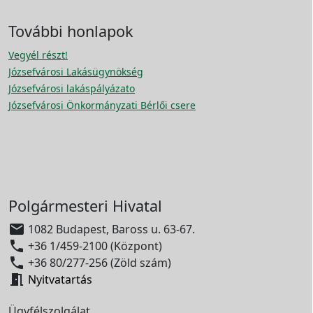
További honlapok
Vegyél részt!
Józsefvárosi Lakásügynökség
Józsefvárosi lakáspályázato
Józsefvárosi Önkormányzati Bérlői csere
Polgármesteri Hivatal

1082 Budapest, Baross u. 63-67.

+36 1/459-2100 (Központ)

+36 80/277-256 (Zöld szám)

Nyitvatartás
Ügyfélszolgálat