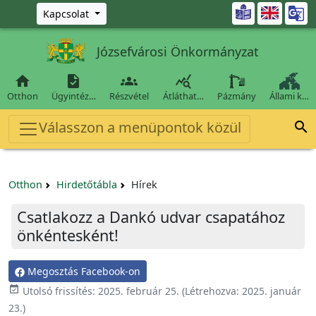
Ugrás a fő tartalomra

Kapcsolat
Józsefvárosi Önkormányzat




Otthon
Ügyintéz…
Részvétel
Átláthat…
Pázmány
Állami k…
Válasszon a menüpontok közül

Otthon
Hirdetőtábla
Hírek
Csatlakozz a Dankó udvar csapatához
önkéntesként!
Megosztás Facebook-on

Utolsó frissítés:
2025. február 25.
(Létrehozva:
2025. január
23.
)