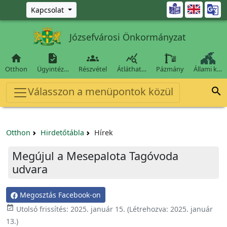
Ugrás a fő tartalomra

Kapcsolat
Józsefvárosi Önkormányzat




Otthon
Ügyintéz…
Részvétel
Átláthat…
Pázmány
Állami k…
Válasszon a menüpontok közül

Otthon
Hirdetőtábla
Hírek
Megújul a Mesepalota Tagóvoda
udvara
Megosztás Facebook-on

Utolsó frissítés:
2025. január 15.
(Létrehozva:
2025. január
13.
)