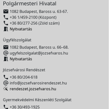
Polgármesteri Hivatal

1082 Budapest, Baross u. 63-67.

+36 1/459-2100 (Központ)

+36 80/277-256 (Zöld szám)

Nyitvatartás
Ügyfélszolgálat

1082 Budapest, Baross u. 66–68.

ugyfelszolgalat@jozsefvaros.hu

Nyitvatartás
Józsefvárosi Rendészet

+36 80/204-618

info@jozsefvarosirendeszet.hu
rendeszet.jozsefvaros.hu
Gyermekvédelmi Készenléti Szolgálat

+36 30/493-1925