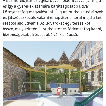
A közműfelújítás az egész udvar felbontásával jár majd
és így a gyerekek számára barátságosabb udvari
környezet fog megvalósulni. Új gumiburkolat, növények
és játszóeszközök, valamint napvitorla kerül majd a két
részből álló udvarra. Az udvarokat egy terasz köti
össze, mely szintén új burkolatot és födémet fog kapni,
biztonságosabbá és szebbé válik a lépcső.