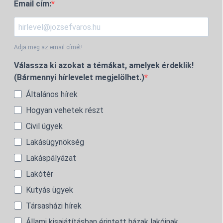
Email cím:
Adja meg az email címét!
Válassza ki azokat a témákat, amelyek érdeklik!
(Bármennyi hírlevelet megjelölhet.)
Általános hírek
Hogyan vehetek részt
Civil ügyek
Lakásügynökség
Lakáspályázat
Lakótér
Kutyás ügyek
Társasházi hírek
Állami kisajátításban érintett házak lakóinak