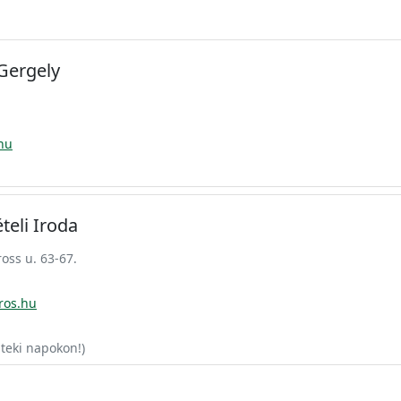
Gergely
hu
teli Iroda
oss u. 63-67.
ros.hu
teki napokon!)