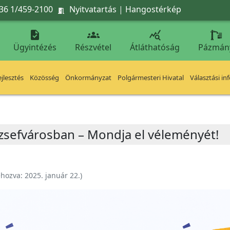
36 1/459-2100
Nyitvatartás
|
Hangostérkép




Ügyintézés
Részvétel
Átláthatóság
Pázmán
jlesztés
Közösség
Önkormányzat
Polgármesteri Hivatal
Választási in
zsefvárosban – Mondja el véleményét!
ehozva:
2025. január 22.
)