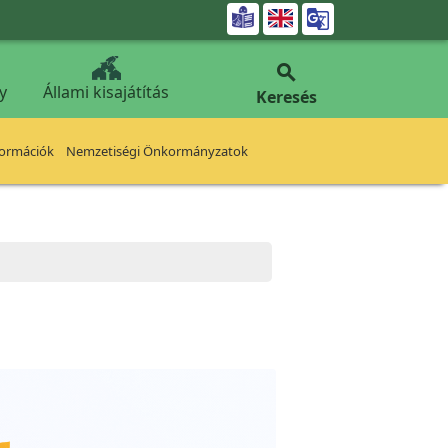


y
Állami kisajátítás
Keresés
formációk
Nemzetiségi Önkormányzatok