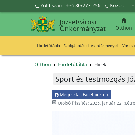
Ugrás a fő tartalomra
Zöld szám: +36 80/277-256
Központ: +



Józsefvárosi
Önkormányzat
Otthon
Hirdetőtábla
Szolgáltatások és intézmények
Városfe
Otthon
Hirdetőtábla
Hírek
Sport és testmozgás Jó
Megosztás Facebook-on

Utolsó frissítés:
2025. január 22.
(Létr