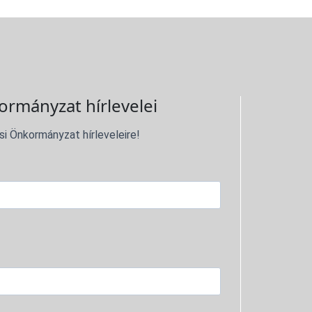
ormányzat hírlevelei
si Önkormányzat hírleveleire!