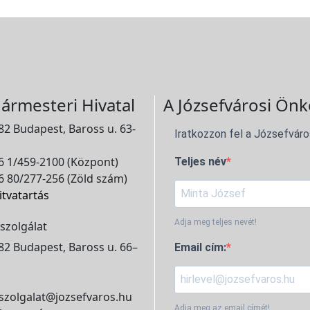
ármesteri Hivatal
A Józsefvárosi Önk
2 Budapest, Baross u. 63-
Iratkozzon fel a Józsefváro
 1/459-2100 (Központ)
Teljes név
 80/277-256 (Zöld szám)
itvatartás
Adja meg teljes nevét!
szolgálat
2 Budapest, Baross u. 66–
Email cím:
szolgalat@jozsefvaros.hu
Adja meg az email címét!