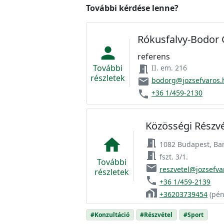
További kérdése lenne?
Rókusfalvy-Bodor 
person
referens
További
meeting_room
II. em. 216
részletek
email
bodorg@jozsefvaros.
phone
+36 1/459-2130
Közösségi Részvé
home
meeting_room
1082 Budapest, Bar
meeting_room
fszt. 3/1.
További
email
reszvetel@jozsefva
részletek
phone
+36 1/459-2139
home_work
+36203739454
(pén
#Konzultáció
#Részvétel
#Sport