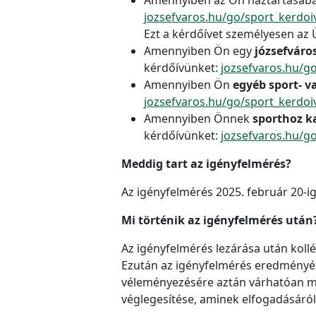
jozsefvaros.hu/go/sport_kerdoiv
Ezt a kérdőívet személyesen az Üg
Amennyiben Ön egy
józsefváros
kérdőívünket:
jozsefvaros.hu/g
Amennyiben Ön
egyéb sport- va
jozsefvaros.hu/go/sport_kerdoiv
Amennyiben Önnek
sporthoz k
kérdőívünket:
jozsefvaros.hu/go
Meddig tart az igényfelmérés?
Az igényfelmérés 2025. február 20-ig 
Mi történik az igényfelmérés után
Az igényfelmérés lezárása után koll
Ezután az igényfelmérés eredményét 
véleményezésére aztán várhatóan máj
véglegesítése, aminek elfogadásáról 