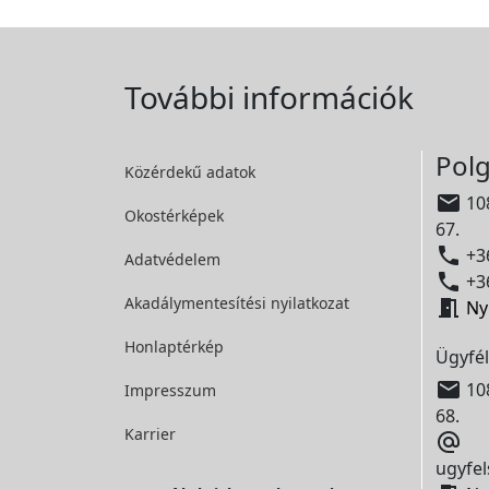
További információk
Polg
Közérdekű adatok

108
Okostérképek
67.

+36
Adatvédelem

+36
Akadálymentesítési
nyilatkozat

Ny
Honlaptérkép
Ügyfél

108
Impresszum
68.
Karrier

ugyfel