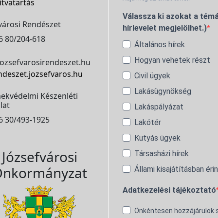
itvatartás
Válassza ki azokat a témá
városi Rendészet
hírlevelet megjelölhet.)
6 80/204-618
Általános hírek
Hogyan vehetek részt
ozsefvarosirendeszet.hu
ndeszet.jozsefvaros.hu
Civil ügyek
Lakásügynökség
ekvédelmi Készenléti
lat
Lakáspályázat
6 30/493-1925
Lakótér
Kutyás ügyek
Józsefvárosi
Társasházi hírek
nkormányzat
Állami kisajátításban éri
Adatkezelési tájékoztató
Önkéntesen hozzájárulok