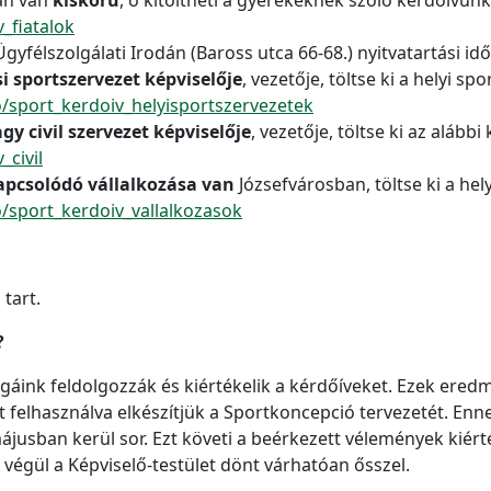
_fiatalok
yfélszolgálati Irodán (Baross utca 66-68.) nyitvatartási időb
i sportszervezet képviselője
, vezetője, töltse ki a helyi s
o/sport_kerdoiv_helyisportszervezetek
gy civil szervezet képviselője
, vezetője, töltse ki az alább
_civil
apcsolódó vállalkozása van
Józsefvárosban, töltse ki a hel
/sport_kerdoiv_vallalkozasok
tart.
?
égáink feldolgozzák és kiértékelik a kérdőíveket. Ezek ere
felhasználva elkészítjük a Sportkoncepció tervezetét. Enn
usban kerül sor. Ezt követi a beérkezett vélemények kiért
végül a Képviselő-testület dönt várhatóan ősszel.