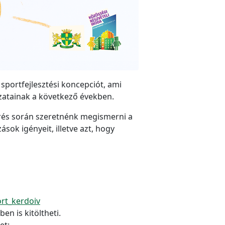
sportfejlesztési koncepciót, ami
ázatainak a következő években.
rés során szeretnénk megismerni a
sok igényeit, illetve azt, hogy
rt_kerdoiv
en is kitöltheti.
et: