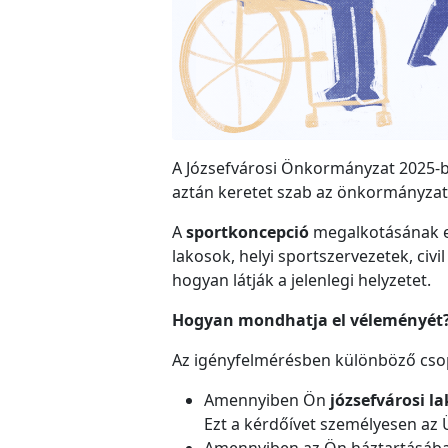
A Józsefvárosi Önkormányzat 2025-ben
aztán keretet szab az önkormányzat 
A
sportkoncepció
megalkotásának e
lakosok, helyi sportszervezetek, civi
hogyan látják a jelenlegi helyzetet.
Hogyan mondhatja el véleményét
Az igényfelmérésben különböző cso
Amennyiben Ön
józsefvárosi l
Ezt a kérdőívet személyesen az Üg
Amennyiben az Ön háztartásáb