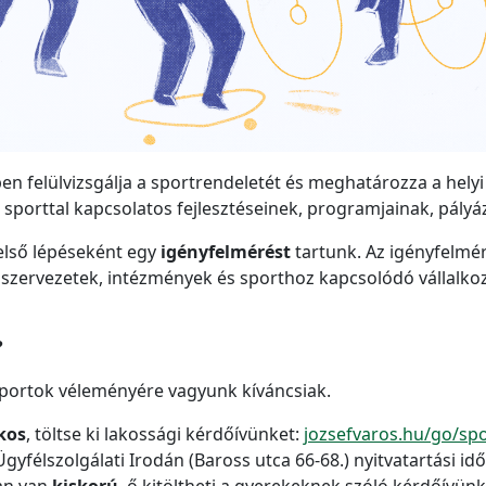
 felülvizsgálja a sportrendeletét és meghatározza a helyi 
sporttal kapcsolatos fejlesztéseinek, programjainak, pály
lső lépéseként egy
igényfelmérést
tartunk. Az igényfelmé
l szervezetek, intézmények és sporthoz kapcsolódó vállalkozá
?
portok véleményére vagyunk kíváncsiak.
akos
, töltse ki lakossági kérdőívünket:
jozsefvaros.hu/go/spo
yfélszolgálati Irodán (Baross utca 66-68.) nyitvatartási időb
an van
kiskorú
, ő kitöltheti a gyerekeknek szóló kérdőívünk