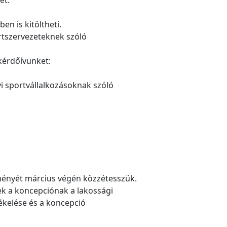
en is kitöltheti.
portszervezeteknek szóló
i kérdőívünket:
yi sportvállalkozásoknak szóló
dményét március végén közzétesszük.
ek a koncepciónak a lakossági
ékelése és a koncepció