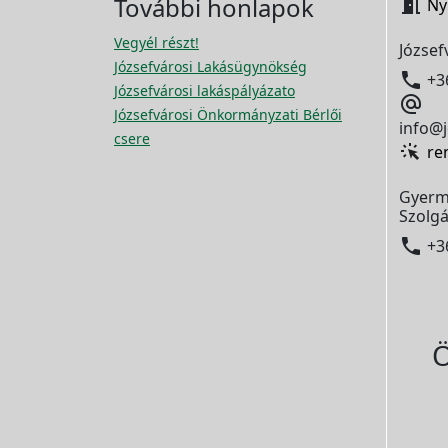
További honlapok

Ny
Vegyél részt!
József
Józsefvárosi Lakásügynökség

+3
Józsefvárosi lakáspályázato

Józsefvárosi Önkormányzati Bérlői
info@j
csere
re
Gyerm
Szolgá

+3
Ö