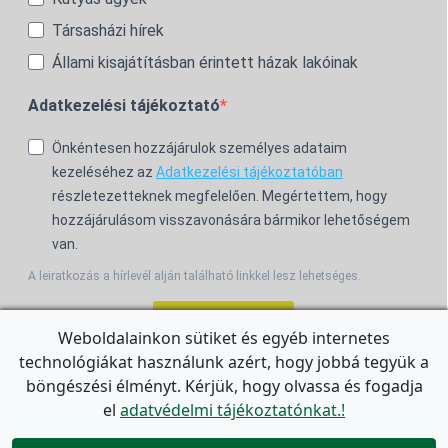
Társasházi hírek
Állami kisajátításban érintett házak lakóinak
Adatkezelési tájékoztató
Önkéntesen hozzájárulok személyes adataim
kezeléséhez az
Adatkezelési tájékoztatóban
részletezetteknek megfelelően. Megértettem, hogy
hozzájárulásom visszavonására bármikor lehetőségem
van.
A leiratkozás a hírlevél alján található linkkel lesz lehetséges.
Feliratkozom!
Weboldalainkon sütiket és egyéb internetes
technológiákat használunk azért, hogy jobbá tegyük a
For the English Newsletter, click
HERE.
böngészési élményt. Kérjük, hogy olvassa és fogadja
el
adatvédelmi tájékoztatónkat.!
