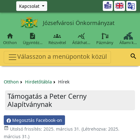
Ugrás a fő tartalomra

Kapcsolat
Józsefvárosi Önkormányzat




Otthon
Ügyintéz…
Részvétel
Átláthat…
Pázmány
Állami k…
Válasszon a menüpontok közül

Otthon
Hirdetőtábla
Hírek
Támogatás a Peter Cerny
Alapítványnak
Megosztás Facebook-on

Utolsó frissítés:
2025. március 31.
(Létrehozva:
2025.
március 31.
)