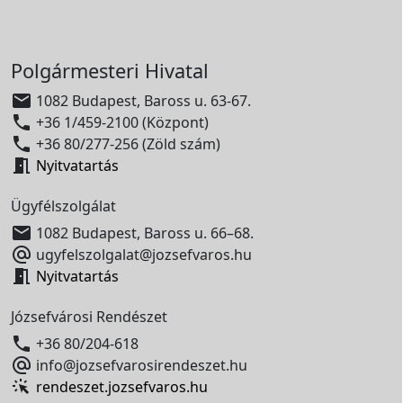
Polgármesteri Hivatal

1082 Budapest, Baross u. 63-67.

+36 1/459-2100 (Központ)

+36 80/277-256 (Zöld szám)

Nyitvatartás
Ügyfélszolgálat

1082 Budapest, Baross u. 66–68.

ugyfelszolgalat@jozsefvaros.hu

Nyitvatartás
Józsefvárosi Rendészet

+36 80/204-618

info@jozsefvarosirendeszet.hu
rendeszet.jozsefvaros.hu