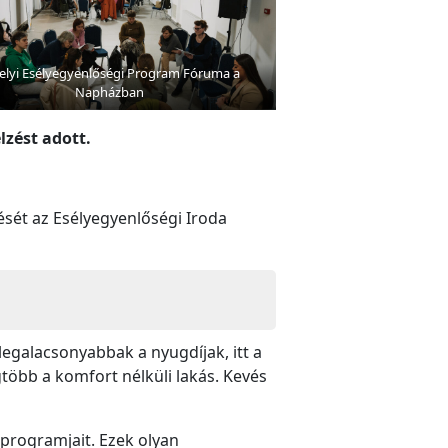
elyi Esélyegyenlőségi Program Fóruma a
Napházban
zést adott.
sét az Esélyegyenlőségi Iroda
legalacsonyabbak a nyugdíjak, itt a
gtöbb a komfort nélküli lakás. Kevés
 programjait. Ezek olyan