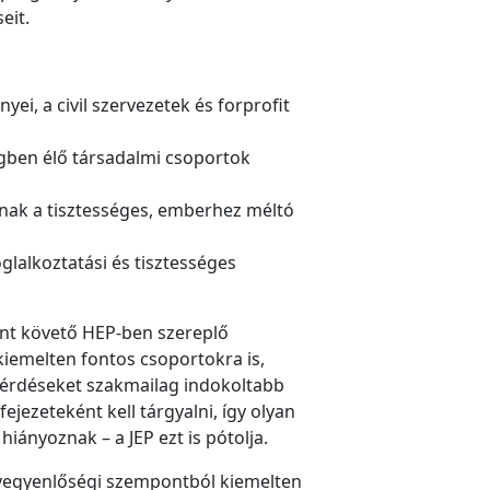
eit.
i, a civil szervezetek és forprofit
bségben élő társadalmi csoportok
ának a tisztességes, emberhez méltó
glalkoztatási és tisztességes
ont követő HEP-ben szereplő
 kiemelten fontos csoportokra is,
kérdéseket szakmailag indokoltabb
jezeteként kell tárgyalni, így olyan
hiányoznak – a JEP ezt is pótolja.
élyegyenlőségi szempontból kiemelten