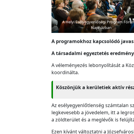
A Helyi Esélyegyenlőségi Program Fóru
Napházban
A programokhoz kapcsolódó javasla
A társadalmi egyeztetés eredmény
A véleményezés lebonyolítását a Köz
koordinálta.
Köszönjük a kerületiek aktív rés
Az esélyegyenlőtlenség számtalan sze
legkevesebb a jövedelem, itt a legro
a zöldterület és a meglévők is felújí
Ezen kívánt változtatni a Józsefváro