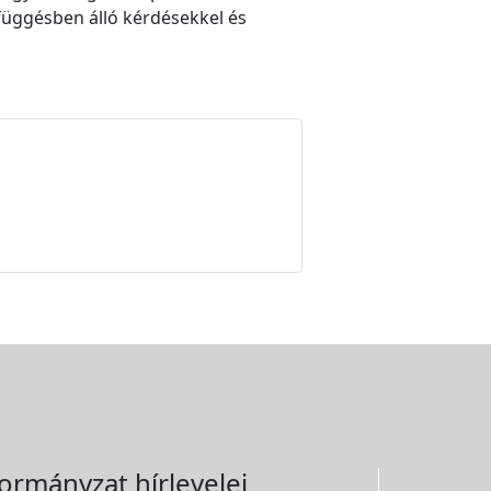
függésben álló kérdésekkel és
ormányzat hírlevelei