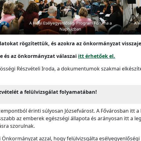
ma a
A Helyi Esélyegyenlőségi Program Fóruma a
A H
Napházban
tokat rögzítettük, és azokra az önkormányzat visszajel
e és az önkormányzat válaszai
itt érhetőek el.
össégi Részvételi Iroda, a dokumentumok szakmai elkészíté
zvételét a felülvizsgálat folyamatában!
mpontból érinti súlyosan Józsefvárost. A Fővárosban itt a 
sszabb az emberek egészségi állapota és arányosan itt a le
tásra szorulnak.
si Önkormányzat azzal, hogy felülvizsgálta esélyegyenlőségi