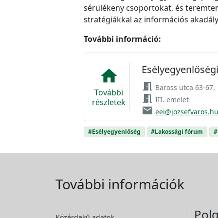
sérülékeny csoportokat, és teremte
stratégiákkal az információs akadál
További információ:
Esélyegyenlőségi
home
meeting_room
Baross utca 63-67.
További
meeting_room
III. emelet
részletek
email
eei@jozsefvaros.h
#Esélyegyenlőség
#Lakossági fórum
#
További információk
Polg
Közérdekű adatok