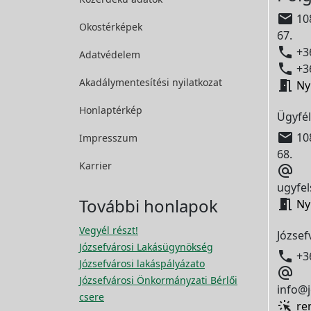

108
Okostérképek
67.

+36
Adatvédelem

+36
Akadálymentesítési
nyilatkozat

Ny
Honlaptérkép
Ügyfél

108
Impresszum
68.
Karrier

ugyfel
További honlapok

Ny
Vegyél részt!
József
Józsefvárosi Lakásügynökség

+3
Józsefvárosi lakáspályázato

Józsefvárosi Önkormányzati Bérlői
info@j
csere
re