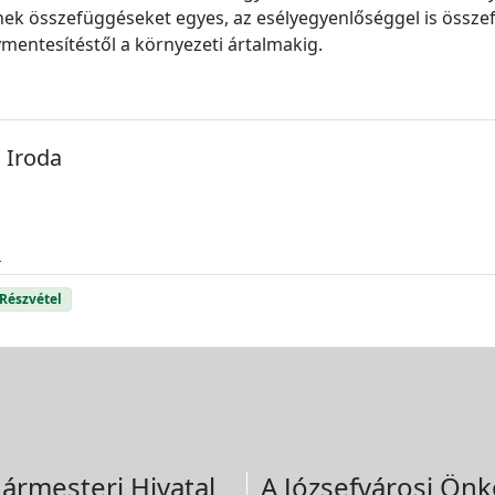
nek összefüggéseket egyes, az esélyegyenlőséggel is össze
ymentesítéstől a környezeti ártalmakig.
 Iroda
u
Részvétel
ármesteri Hivatal
A Józsefvárosi Önk