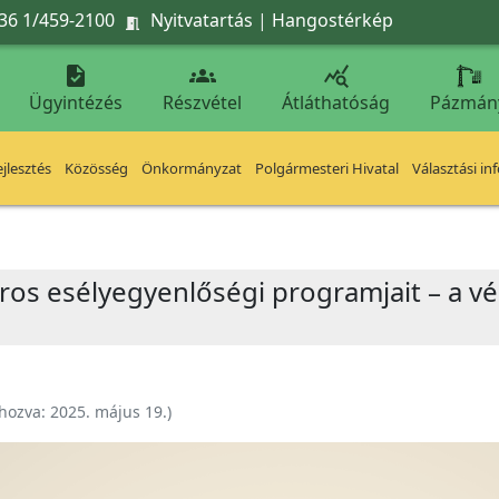
36 1/459-2100
Nyitvatartás
|
Hangostérkép




Ügyintézés
Részvétel
Átláthatóság
Pázmán
jlesztés
Közösség
Önkormányzat
Polgármesteri Hivatal
Választási in
város esélyegyenlőségi programjait – a 
ehozva:
2025. május 19.
)