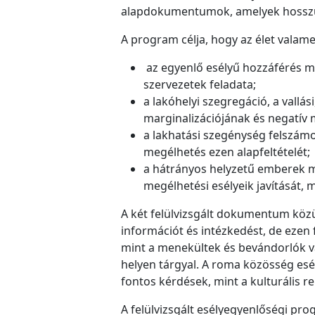
alapdokumentumok, amelyek hosszú t
A program célja, hogy az élet valame
az egyenlő esélyű hozzáférés me
szervezetek feladata;
a lakóhelyi szegregáció, a vallás
marginalizációjának és negatív
a lakhatási szegénység felszámo
megélhetés ezen alapfeltételét;
a hátrányos helyzetű emberek mu
megélhetési esélyeik javítását, 
A két felülvizsgált dokumentum közü
információt és intézkedést, de ezen 
mint a menekültek és bevándorlók v
helyen tárgyal. A roma közösség esél
fontos kérdések, mint a kulturális re
A felülvizsgált esélyegyenlőségi pr