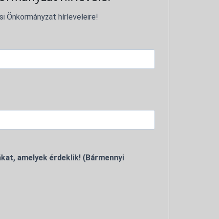
si Önkormányzat hírleveleire!
kat, amelyek érdeklik! (Bármennyi