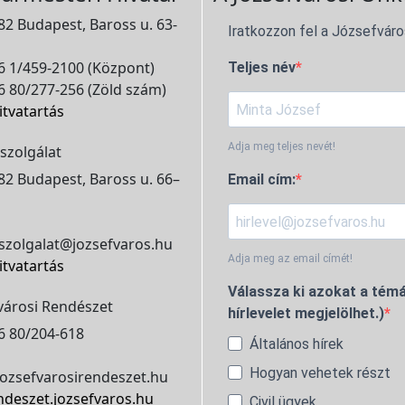
2 Budapest, Baross u. 63-
Iratkozzon fel a Józsefváro
 1/459-2100 (Központ)
Teljes név
 80/277-256 (Zöld szám)
itvatartás
Adja meg teljes nevét!
szolgálat
2 Budapest, Baross u. 66–
Email cím:
szolgalat@jozsefvaros.hu
Adja meg az email címét!
itvatartás
Válassza ki azokat a témá
városi Rendészet
hírlevelet megjelölhet.)
6 80/204-618
Általános hírek
Hogyan vehetek részt
ozsefvarosirendeszet.hu
ndeszet.jozsefvaros.hu
Civil ügyek