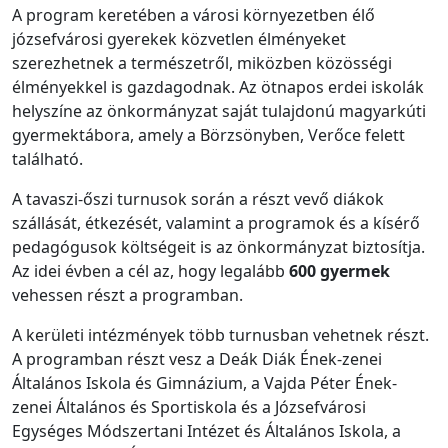
A program keretében a városi környezetben élő
józsefvárosi gyerekek közvetlen élményeket
szerezhetnek a természetről, miközben közösségi
élményekkel is gazdagodnak. Az ötnapos erdei iskolák
helyszíne az önkormányzat saját tulajdonú magyarkúti
gyermektábora, amely a Börzsönyben, Verőce felett
található.
A tavaszi-őszi turnusok során a részt vevő diákok
szállását, étkezését, valamint a programok és a kísérő
pedagógusok költségeit is az önkormányzat biztosítja.
Az idei évben a cél az, hogy legalább
600 gyermek
vehessen részt a programban.
A kerületi intézmények több turnusban vehetnek részt.
A programban részt vesz a Deák Diák Ének-zenei
Általános Iskola és Gimnázium, a Vajda Péter Ének-
zenei Általános és Sportiskola és a Józsefvárosi
Egységes Módszertani Intézet és Általános Iskola, a