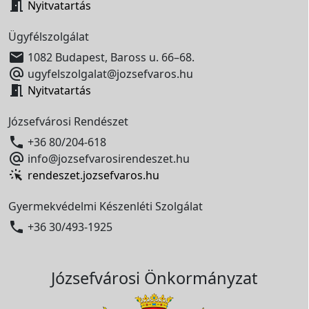

Nyitvatartás
Ügyfélszolgálat

1082 Budapest, Baross u. 66–68.

ugyfelszolgalat@jozsefvaros.hu

Nyitvatartás
Józsefvárosi Rendészet

+36 80/204-618

info@jozsefvarosirendeszet.hu
rendeszet.jozsefvaros.hu
Gyermekvédelmi Készenléti Szolgálat

+36 30/493-1925
Józsefvárosi Önkormányzat