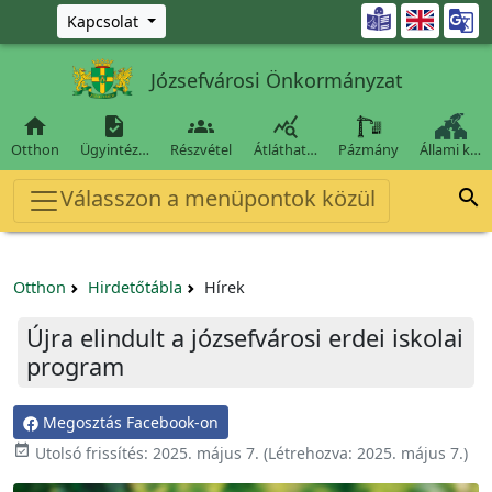
Ugrás a fő tartalomra

Kapcsolat
Józsefvárosi Önkormányzat




Otthon
Ügyintéz…
Részvétel
Átláthat…
Pázmány
Állami k…
Válasszon a menüpontok közül

Otthon
Hirdetőtábla
Hírek
Újra elindult a józsefvárosi erdei iskolai
program
Megosztás Facebook-on

Utolsó frissítés:
2025. május 7.
(Létrehozva:
2025. május 7.
)