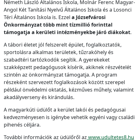
Németh László Általános Iskola, Molnár Ferenc Magyar-
Angol Két Tanítási Nyelvű Általános Iskola és a Losonci
Téri Általános Iskola is. Ezzel
a Józsefvárosi
Önkormányzat több mint tízmillió forinttal
támogatja a kerületi intézményekbe járó diákokat
.
A tábori életet jól felszerelt épület, foglalkoztatók,
sportolásra alkalmas területek, tűzrakóhely és
szabadtéri tartózkodók segítik. A gyerekeket
szakképzett pedagógusok kísérik, akiknek részvételét
szintén az önkormányzat támogatja. A program
részeként szervezett foglalkozások között szerepel
például önvédelmi oktatás, kézműves műhely, valamint
akadályverseny és kirándulás.
A magyarkúti üdülőt a kerület lakói és pedagógusai
kedvezményesen is igénybe vehetik egyéni vagy családi
pihenés céljára.
További információk az üdülőről az
www.udultetes8.hu