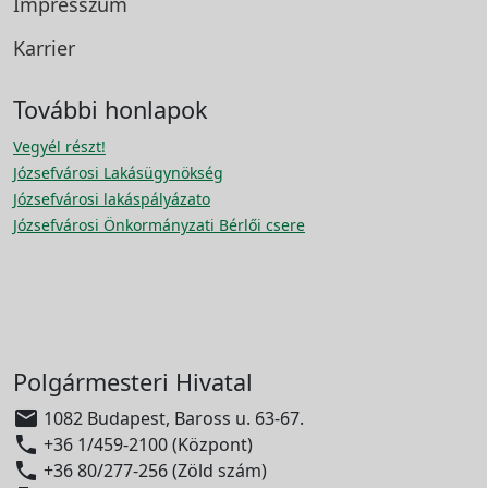
Impresszum
Karrier
További honlapok
Vegyél részt!
Józsefvárosi Lakásügynökség
Józsefvárosi lakáspályázato
Józsefvárosi Önkormányzati Bérlői csere
Polgármesteri Hivatal

1082 Budapest, Baross u. 63-67.

+36 1/459-2100 (Központ)

+36 80/277-256 (Zöld szám)