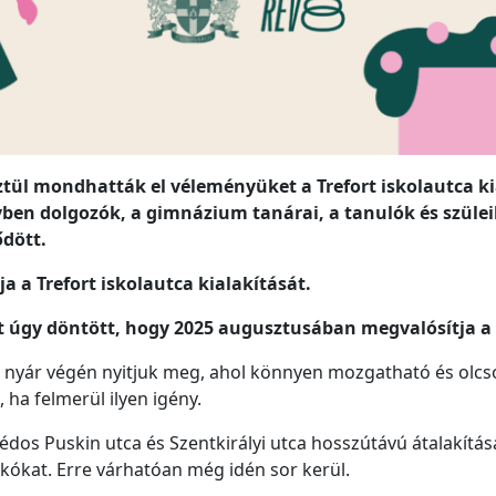
tül mondhatták el véleményüket a Trefort iskolautca k
yben dolgozók, a gimnázium tanárai, a tanulók és szüleik
ődött.
 a Trefort iskolautca kialakítását.
 úgy döntött, hogy 2025 augusztusában megvalósítja a T
int nyár végén nyitjuk meg, ahol könnyen mozgatható és olc
ha felmerül ilyen igény.
zédos Puskin utca és Szentkirályi utca hosszútávú átalakítá
kókat. Erre várhatóan még idén sor kerül.