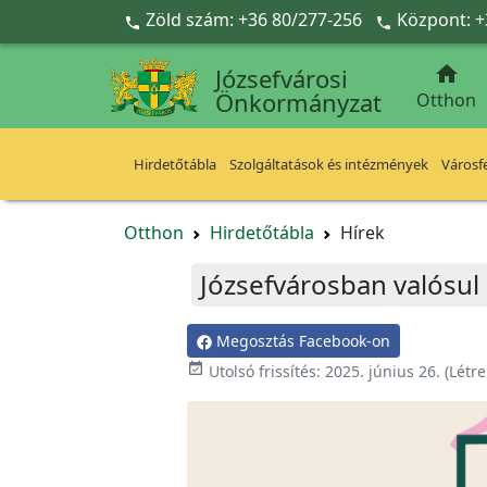
Ugrás a fő tartalomra
Zöld szám: +36 80/277-256
Központ: +



Józsefvárosi
Önkormányzat
Otthon
Hirdetőtábla
Szolgáltatások és intézmények
Városfe
Otthon
Hirdetőtábla
Hírek
Józsefvárosban valósul
Megosztás Facebook-on

Utolsó frissítés:
2025. június 26.
(Létr