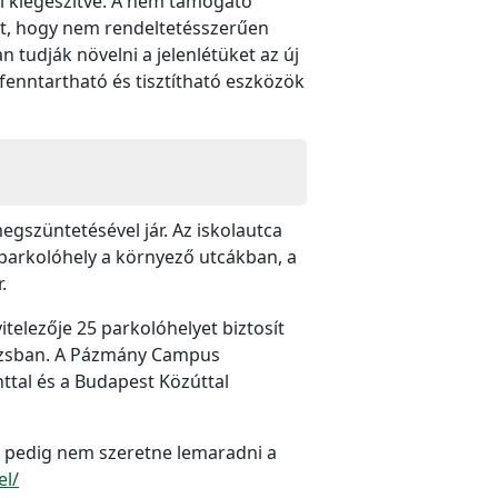
el kiegészítve. A nem támogató
hat, hogy nem rendeltetésszerűen
n tudják növelni a jelenlétüket az új
fenntartható és tisztítható eszközök
egszüntetésével jár. Az iskolautca
a parkolóhely a környező utcákban, a
r.
itelezője 25 parkolóhelyet biztosít
arázsban. A Pázmány Campus
nttal és a Budapest Közúttal
 pedig nem szeretne lemaradni a
el/