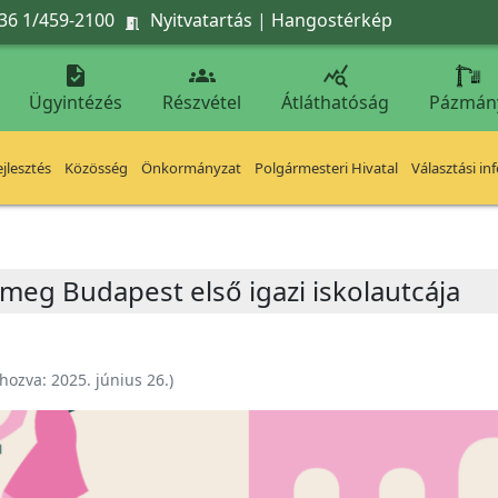
36 1/459-2100
Nyitvatartás
|
Hangostérkép




Ügyintézés
Részvétel
Átláthatóság
Pázmán
jlesztés
Közösség
Önkormányzat
Polgármesteri Hivatal
Választási in
 meg Budapest első igazi iskolautcája
ehozva:
2025. június 26.
)