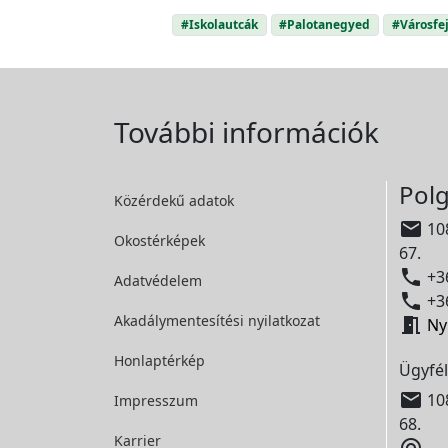
#Iskolautcák
#Palotanegyed
#Városfej
További információk
Polg
Közérdekű adatok

108
Okostérképek
67.

+36
Adatvédelem

+36
Akadálymentesítési
nyilatkozat

Ny
Honlaptérkép
Ügyfél

108
Impresszum
68.
Karrier