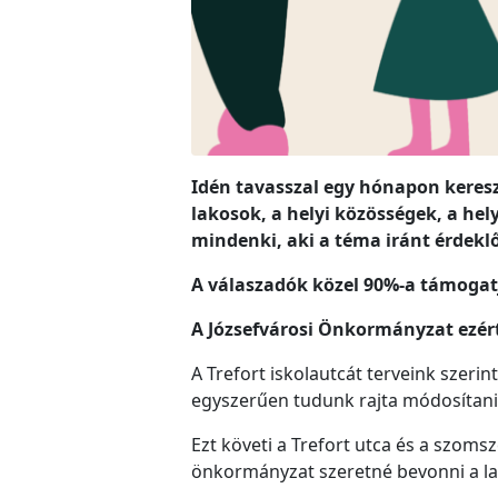
Idén tavasszal egy hónapon keresz
lakosok, a helyi közösségek, a hel
mindenki, aki a téma iránt érdekl
A válaszadók közel 90%-a támogatja
A Józsefvárosi Önkormányzat ezért
A Trefort iskolautcát terveink szer
egyszerűen tudunk rajta módosítani, 
Ezt követi a Trefort utca és a szoms
önkormányzat szeretné bevonni a la