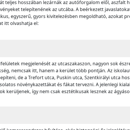
cát teljes hosszában lezárnák az autóforgalom elől, aszfalt h
vényeket telepítenének az utcába. A beérkezett javaslatokat
ktikus, egyszerű, gyors kivitelezésben megoldható, azokat pr
 itt olvashatja el:
elületek megjelenését az utcaszakaszon, nagyon sok észrev
ség, nemcsak itt, hanem a kerület több pontján. Az iskolaut
íteni, de a Trefort utca, Puskin utca, Szentkirályi utca h
latos növénykazettákat és fákat tervezni. A jelenlegi kiala
k kerüljenek, így nem csak esztétikusak lesznek az ágyáso