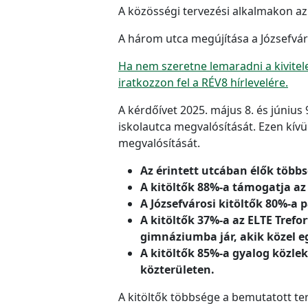
A közösségi tervezési alkalmakon az 
A három utca megújítása a Józsefvár
Ha nem szeretne lemaradni a kivitele
iratkozzon fel a RÉV8 hírlevelére.
A kérdőívet 2025. május 8. és június 
iskolautca megvalósítását. Ezen kívü
megvalósítását.
Az érintett utcában élők többs
A kitöltők 88%-a támogatja az
A Józsefvárosi kitöltők 80%-a 
A kitöltők 37%-a az ELTE Tref
gimnáziumba jár, akik közel e
A kitöltők 85%-a gyalog közlek
közterületen.
A kitöltők többsége a bemutatott ter