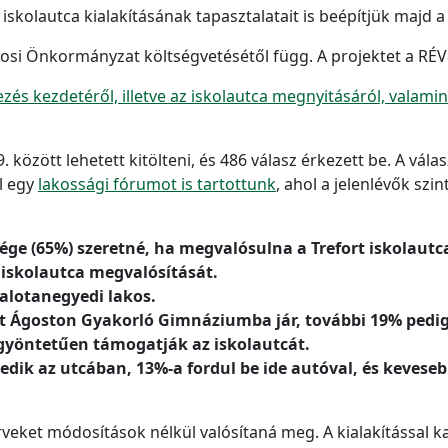
iskolautca kialakításának tapasztalatait is beépítjük majd a
osi Önkormányzat költségvetésétől függ. A projektet a RÉV
zés kezdetéről, illetve az iskolautca megnyitásáról, valami
9. között lehetett kitölteni, és 486 válasz érkezett be. A vá
l egy
lakossági fórumot is tartottunk
, ahol a jelenlévők szi
ége (65%) szeretné, ha megvalósulna a Trefort iskolautc
 iskolautca megvalósítását.
palotanegyedi lakos.
ort Ágoston Gyakorló Gimnáziumba jár, további 19% pedig
gyöntetűen támogatják az iskolautcát.
edik az utcában, 13%-a fordul be ide autóval, és keveseb
veket módosítások nélkül valósítaná meg. A kialakítással k