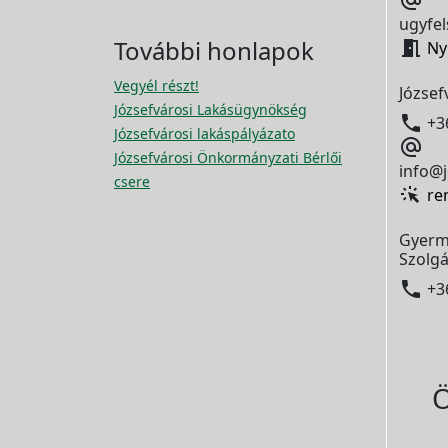

ugyfel
További honlapok

Ny
Vegyél részt!
József
Józsefvárosi Lakásügynökség

+3
Józsefvárosi lakáspályázato

Józsefvárosi Önkormányzati Bérlői
info@j
csere
re
Gyerm
Szolgá

+3
Ö