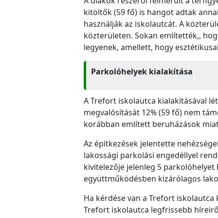
A diákok részéről felmerült a térfig
kitöltők (59 fő) is hangot adtak ann
használják az iskolautcát. A közterü
közterületen. Sokan említették,, ho
legyenek, amellett, hogy esztétikusak
Parkolóhelyek kialakítása
A Trefort iskolautca kialakításával 
megvalósítását 12% (59 fő) nem támog
korábban említett beruházások miatt
Az építkezések jelentette nehézségek 
lakossági parkolási engedéllyel ren
kivitelezője jelenleg 5 parkolóhelyet
együttműködésben kizárólagos lakos
Ha kérdése van a Trefort iskolautca 
Trefort iskolautca legfrissebb híreirő