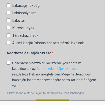
Lakásügynökség
Lakáspályázat
Lakótér
Kutyás ügyek
Társasházi hírek
Állami kisajátításban érintett házak lakóinak
Adatkezelési tájékoztató
Önkéntesen hozzájárulok személyes adataim
kezeléséhez az
Adatkezelési tájékoztatóban
részletezetteknek megfelelően. Megértettem, hogy
hozzájárulásom visszavonására bármikor lehetőségem
van.
A leiratkozás a hírlevél alján található linkkel lesz lehetséges.
Feliratkozom!