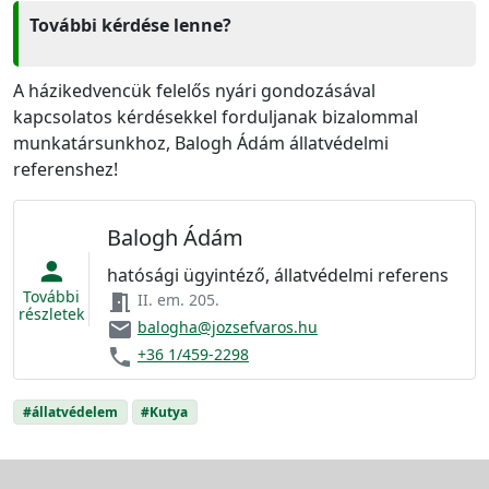
További kérdése lenne?
A házikedvencük felelős nyári gondozásával
kapcsolatos kérdésekkel forduljanak bizalommal
munkatársunkhoz, Balogh Ádám állatvédelmi
referenshez!
Balogh Ádám
person
hatósági ügyintéző, állatvédelmi referens
További
meeting_room
II. em. 205.
részletek
email
balogha@jozsefvaros.hu
phone
+36 1/459-2298
#állatvédelem
#Kutya