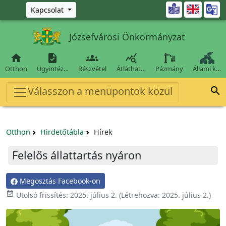
Ugrás a fő tartalomra

Kapcsolat
Józsefvárosi Önkormányzat




Otthon
Ügyintéz…
Részvétel
Átláthat…
Pázmány
Állami k…
Válasszon a menüpontok közül

Otthon
Hirdetőtábla
Hírek
Felelős állattartás nyáron
Megosztás Facebook-on

Utolsó frissítés:
2025. július 2.
(Létrehozva:
2025. július 2.
)