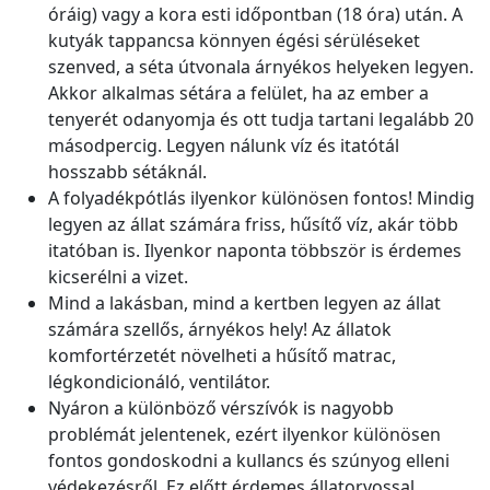
óráig) vagy a kora esti időpontban (18 óra) után. A
kutyák tappancsa könnyen égési sérüléseket
szenved, a séta útvonala árnyékos helyeken legyen.
Akkor alkalmas sétára a felület, ha az ember a
tenyerét odanyomja és ott tudja tartani legalább 20
másodpercig. Legyen nálunk víz és itatótál
hosszabb sétáknál.
A folyadékpótlás ilyenkor különösen fontos! Mindig
legyen az állat számára friss, hűsítő víz, akár több
itatóban is. Ilyenkor naponta többször is érdemes
kicserélni a vizet.
Mind a lakásban, mind a kertben legyen az állat
számára szellős, árnyékos hely! Az állatok
komfortérzetét növelheti a hűsítő matrac,
légkondicionáló, ventilátor.
Nyáron a különböző vérszívók is nagyobb
problémát jelentenek, ezért ilyenkor különösen
fontos gondoskodni a kullancs és szúnyog elleni
védekezésről. Ez előtt érdemes állatorvossal