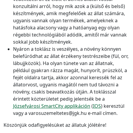
konzultálni arról, hogy mik azok a (külső és belső)
készítmények, amik megfelelőek az állat számára,
ugyanis vannak olyan termékek, amelyeknek a
hatásfoka alacsony vagy a hatóanyag egy olyan
régebbi technológiából adódik, amitől már vannak
sokkal jobb készítmények.
Nyáron a toklász is veszélyes, a növény könnyen
belefúródhat az állat érzékeny testrészeibe (fül, orr,
lábujjközök). Ha olyan tünete van az állatnak,
például gyakran rázza magát, hunyorít, prüszköl, a
fejét oldalra tartja, akkor azonnal keressék fel az
állatorvost, ugyanis magától nem tud távozni a
növény, csakis beavatkozás útján. A toklásszal
érintett közterületet pedig jelentsék be a
Józsefvárosi SmartCity applikáción
(
IOS
) keresztül
vagy a varosuzemeltetes@jgk.hu e-mail címen.
Köszönjük odafigyelésüket az állatuk jólétére!