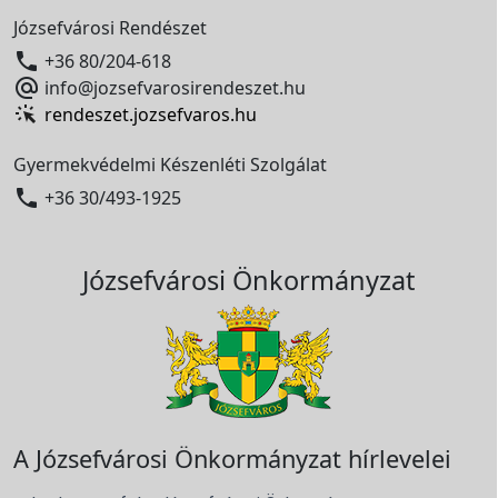
Józsefvárosi Rendészet

+36 80/204-618

info@jozsefvarosirendeszet.hu
rendeszet.jozsefvaros.hu
Gyermekvédelmi Készenléti Szolgálat

+36 30/493-1925
Józsefvárosi Önkormányzat
A Józsefvárosi Önkormányzat hírlevelei