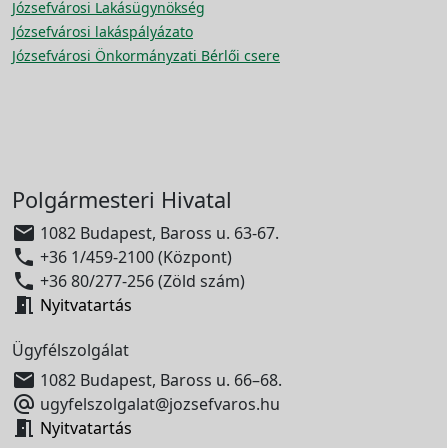
Józsefvárosi Lakásügynökség
Józsefvárosi lakáspályázato
Józsefvárosi Önkormányzati Bérlői csere
Polgármesteri Hivatal

1082 Budapest, Baross u. 63-67.

+36 1/459-2100 (Központ)

+36 80/277-256 (Zöld szám)

Nyitvatartás
Ügyfélszolgálat

1082 Budapest, Baross u. 66–68.

ugyfelszolgalat@jozsefvaros.hu

Nyitvatartás