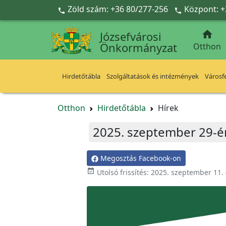
Ugrás a fő tartalomra
Zöld szám: +36 80/277-256
Központ: +



Józsefvárosi
Önkormányzat
Otthon
Hirdetőtábla
Szolgáltatások és intézmények
Városfe
Otthon
Hirdetőtábla
Hírek
2025. szeptember 29-én
Megosztás Facebook-on

Utolsó frissítés:
2025. szeptember 11.