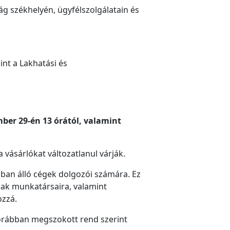
ság székhelyén, ügyfélszolgálatain és
nt a Lakhatási és
ber 29-én 13 órától, valamint
 a vásárlókat változatlanul várják.
ban álló cégek dolgozói számára. Ez
inak munkatársaira, valamint
ozzá.
korábban megszokott rend szerint