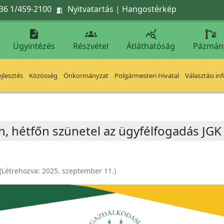
36 1/459-2100
Nyitvatartás
|
Hangostérkép




Ügyintézés
Részvétel
Átláthatóság
Pázmán
jlesztés
Közösség
Önkormányzat
Polgármesteri Hivatal
Választási in
, hétfőn szünetel az ügyfélfogadás JGK 
(Létrehozva:
2025. szeptember 11.
)