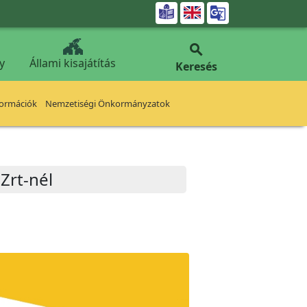


y
Állami kisajátítás
Keresés
formációk
Nemzetiségi Önkormányzatok
Zrt-nél