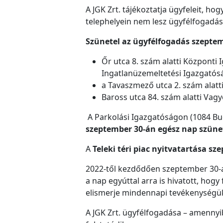
A JGK Zrt. tájékoztatja ügyfeleit, h
telephelyein nem lesz ügyfélfogadá
Szünetel az ügyfélfogadás szeptem
Őr utca 8. szám alatti Központi
Ingatlanüzemeltetési Igazgató
a Tavaszmező utca 2. szám alatt
Baross utca 84. szám alatti Va
A Parkolási Igazgatóságon (1084 Bu
szeptember 30-án egész nap szüne
A
Teleki téri piac nyitvatartása s
2022-től kezdődően szeptember 30-a
a nap egyúttal arra is hivatott, hog
elismerje mindennapi tevékenységüke
A JGK Zrt. ügyfélfogadása – amennyi