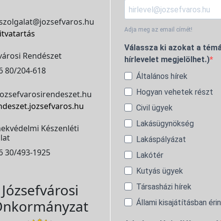
szolgalat@jozsefvaros.hu
Adja meg az email címét!
itvatartás
Válassza ki azokat a témá
városi Rendészet
hírlevelet megjelölhet.)
6 80/204-618
Általános hírek
Hogyan vehetek részt
ozsefvarosirendeszet.hu
ndeszet.jozsefvaros.hu
Civil ügyek
Lakásügynökség
ekvédelmi Készenléti
lat
Lakáspályázat
6 30/493-1925
Lakótér
Kutyás ügyek
Józsefvárosi
Társasházi hírek
nkormányzat
Állami kisajátításban éri