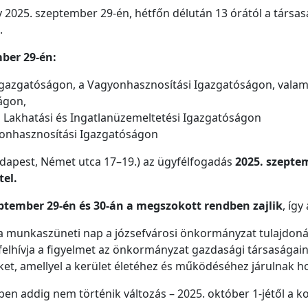
ogy 2025. szeptember 29-én, hétfőn délután 13 órától a társa
s.
ber 29-én:
 Igazgatóságon, a Vagyonhasznosítási Igazgatóságon, valami
ságon,
i Lakhatási és Ingatlanüzemeltetési Igazgatóságon
gyonhasznosítási Igazgatóságon
dapest, Német utca 17–19.) az ügyfélfogadás
2025. szeptem
tel.
zeptember 29-én és 30-án a megszokott rendben zajlik
, így
 munkaszüneti nap a józsefvárosi önkormányzat tulajdoná
y felhívja a figyelmet az önkormányzat gazdasági társasága
t, amellyel a kerület életéhez és működéséhez járulnak h
ben addig nem történik változás – 2025. október 1-jétől a 