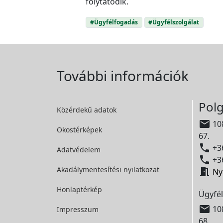
folytatódik.
#Ügyfélfogadás
#Ügyfélszolgálat
További információk
Polg
Közérdekű adatok

108
Okostérképek
67.

+36
Adatvédelem

+36
Akadálymentesítési
nyilatkozat

Ny
Honlaptérkép
Ügyfél

108
Impresszum
68.