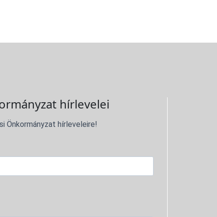
ormányzat hírlevelei
si Önkormányzat hírleveleire!