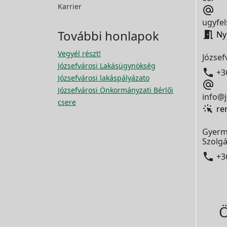
Karrier

ugyfel
További honlapok

Ny
Vegyél részt!
József
Józsefvárosi Lakásügynökség

+3
Józsefvárosi lakáspályázato

Józsefvárosi Önkormányzati Bérlői
info@j
csere
re
Gyerm
Szolgá

+3
Ö