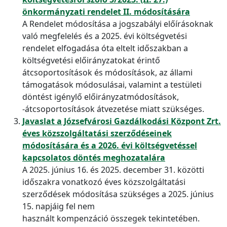
önkormányzati rendelet II. módosítására
A Rendelet módosítása a jogszabályi előírásoknak
való megfelelés és a 2025. évi költségvetési
rendelet elfogadása óta eltelt időszakban a
költségvetési előirányzatokat érintő
átcsoportosítások és módosítások, az állami
támogatások módosulásai, valamint a testületi
döntést igénylő előirányzatmódosítások,
-átcsoportosítások átvezetése miatt szükséges.
Javaslat a Józsefvárosi Gazdálkodási Központ Zrt.
éves közszolgáltatási szerződéseinek
módosítására és a 2026. évi költségvetéssel
kapcsolatos döntés meghozatalára
A 2025. június 16. és 2025. december 31. közötti
időszakra vonatkozó éves közszolgáltatási
szerződések módosítása szükséges a 2025. június
15. napjáig fel nem
használt kompenzáció összegek tekintetében.