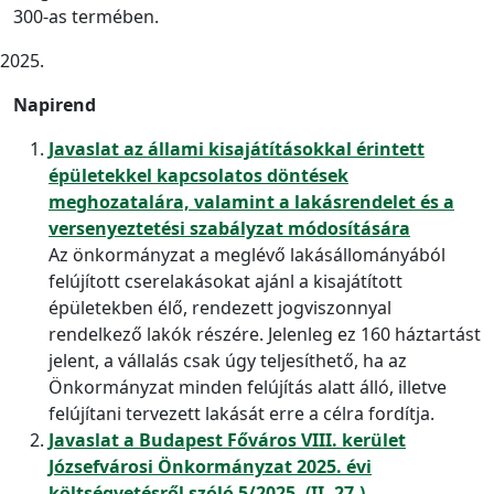
300-as termében.
Napirend
Javaslat az állami kisajátításokkal érintett
épületekkel kapcsolatos döntések
meghozatalára, valamint a lakásrendelet és a
versenyeztetési szabályzat módosítására
Az önkormányzat a meglévő lakásállományából
felújított cserelakásokat ajánl a kisajátított
épületekben élő, rendezett jogviszonnyal
rendelkező lakók részére. Jelenleg ez 160 háztartást
jelent, a vállalás csak úgy teljesíthető, ha az
Önkormányzat minden felújítás alatt álló, illetve
felújítani tervezett lakását erre a célra fordítja.
Javaslat a Budapest Főváros VIII. kerület
Józsefvárosi Önkormányzat 2025. évi
költségvetésről szóló 5/2025. (II. 27.)