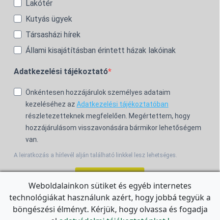
Lakótér
Kutyás ügyek
Társasházi hírek
Állami kisajátításban érintett házak lakóinak
Adatkezelési tájékoztató
Önkéntesen hozzájárulok személyes adataim
kezeléséhez az
Adatkezelési tájékoztatóban
részletezetteknek megfelelően. Megértettem, hogy
hozzájárulásom visszavonására bármikor lehetőségem
van.
A leiratkozás a hírlevél alján található linkkel lesz lehetséges.
Feliratkozom!
Weboldalainkon sütiket és egyéb internetes
technológiákat használunk azért, hogy jobbá tegyük a
For the English Newsletter, click
HERE.
böngészési élményt. Kérjük, hogy olvassa és fogadja