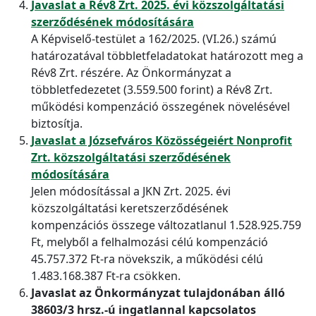
Javaslat a Rév8 Zrt. 2025. évi közszolgáltatási
szerződésének módosítására
A Képviselő-testület a 162/2025. (VI.26.) számú
határozatával többletfeladatokat határozott meg a
Rév8 Zrt. részére. Az Önkormányzat a
többletfedezetet (3.559.500 forint) a Rév8 Zrt.
működési kompenzáció összegének növelésével
biztosítja.
Javaslat a Józsefváros Közösségeiért Nonprofit
Zrt. közszolgáltatási szerződésének
módosítására
Jelen módosítással a JKN Zrt. 2025. évi
közszolgáltatási keretszerződésének
kompenzációs összege változatlanul 1.528.925.759
Ft, melyből a felhalmozási célú kompenzáció
45.757.372 Ft-ra növekszik, a működési célú
1.483.168.387 Ft-ra csökken.
Javaslat az Önkormányzat tulajdonában álló
38603/3 hrsz.-ú ingatlannal kapcsolatos