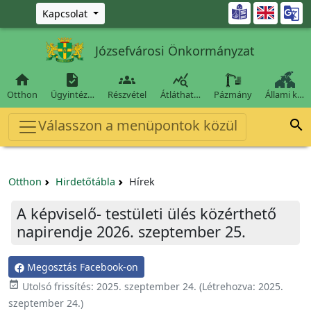
Ugrás a fő tartalomra

Kapcsolat
Józsefvárosi Önkormányzat




Otthon
Ügyintéz…
Részvétel
Átláthat…
Pázmány
Állami k…
Válasszon a menüpontok közül

Otthon
Hirdetőtábla
Hírek
A képviselő- testületi ülés közérthető
napirendje 2026. szeptember 25.
Megosztás Facebook-on

Utolsó frissítés:
2025. szeptember 24.
(Létrehozva:
2025.
szeptember 24.
)