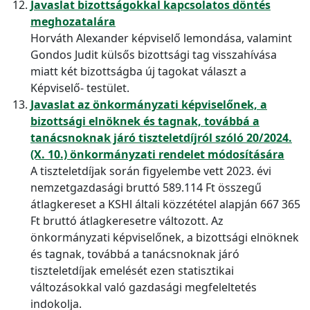
Javaslat bizottságokkal kapcsolatos döntés
meghozatalára
Horváth Alexander képviselő lemondása, valamint
Gondos Judit külsős bizottsági tag visszahívása
miatt két bizottságba új tagokat választ a
Képviselő- testület.
Javaslat az önkormányzati képviselőnek, a
bizottsági elnöknek és tagnak, továbbá a
tanácsnoknak járó tiszteletdíjról szóló 20/2024.
(X. 10.) önkormányzati rendelet módosítására
A tiszteletdíjak során figyelembe vett 2023. évi
nemzetgazdasági bruttó 589.114 Ft összegű
átlagkereset a KSHl általi közzététel alapján 667 365
Ft bruttó átlagkeresetre változott. Az
önkormányzati képviselőnek, a bizottsági elnöknek
és tagnak, továbbá a tanácsnoknak járó
tiszteletdíjak emelését ezen statisztikai
változásokkal való gazdasági megfeleltetés
indokolja.