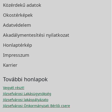
Közérdekű adatok
Okostérképek
Adatvédelem
Akadálymentesítési
nyilatkozat
Honlaptérkép
Impresszum
Karrier
További honlapok
Vegyél részt!
Józsefvárosi Lakásügynökség
Józsefvárosi lakáspályázato
Józsefvárosi Önkormányzati Bérlői csere