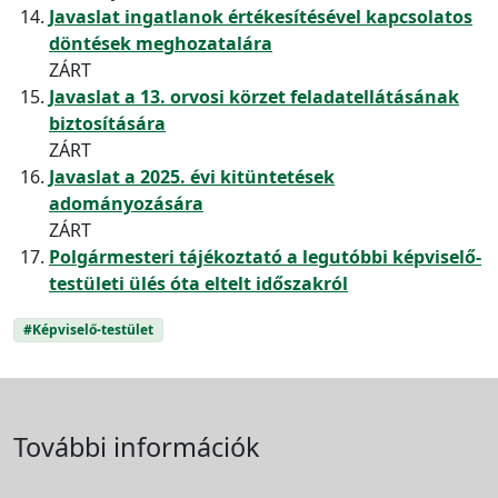
Javaslat ingatlanok értékesítésével kapcsolatos
döntések meghozatalára
ZÁRT
Javaslat a 13. orvosi körzet feladatellátásának
biztosítására
ZÁRT
Javaslat a 2025. évi kitüntetések
adományozására
ZÁRT
Polgármesteri tájékoztató a legutóbbi képviselő-
testületi ülés óta eltelt időszakról
#Képviselő-testület
További információk