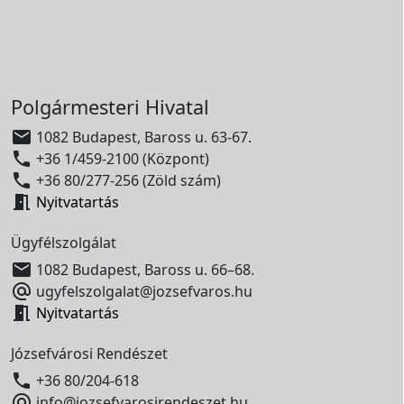
Polgármesteri Hivatal

1082 Budapest, Baross u. 63-67.

+36 1/459-2100 (Központ)

+36 80/277-256 (Zöld szám)

Nyitvatartás
Ügyfélszolgálat

1082 Budapest, Baross u. 66–68.

ugyfelszolgalat@jozsefvaros.hu

Nyitvatartás
Józsefvárosi Rendészet

+36 80/204-618

info@jozsefvarosirendeszet.hu