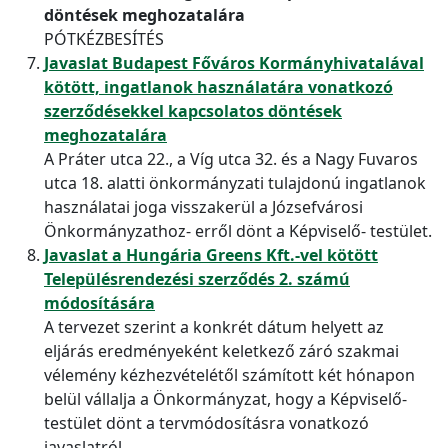
döntések meghozatalára
PÓTKÉZBESÍTÉS
Javaslat Budapest Főváros Kormányhivatalával
kötött, ingatlanok használatára vonatkozó
szerződésekkel kapcsolatos döntések
meghozatalára
A Práter utca 22., a Víg utca 32. és a Nagy Fuvaros
utca 18. alatti önkormányzati tulajdonú ingatlanok
használatai joga visszakerül a Józsefvárosi
Önkormányzathoz- erről dönt a Képviselő- testület.
Javaslat a Hungária Greens Kft.-vel kötött
Településrendezési szerződés 2. számú
módosítására
A tervezet szerint a konkrét dátum helyett az
eljárás eredményeként keletkező záró szakmai
vélemény kézhezvételétől számított két hónapon
belül vállalja a Önkormányzat, hogy a Képviselő-
testület dönt a tervmódosításra vonatkozó
javaslatról.