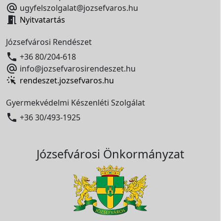

ugyfelszolgalat@jozsefvaros.hu

Nyitvatartás
Józsefvárosi Rendészet

+36 80/204-618

info@jozsefvarosirendeszet.hu
rendeszet.jozsefvaros.hu
Gyermekvédelmi Készenléti Szolgálat

+36 30/493-1925
Józsefvárosi Önkormányzat