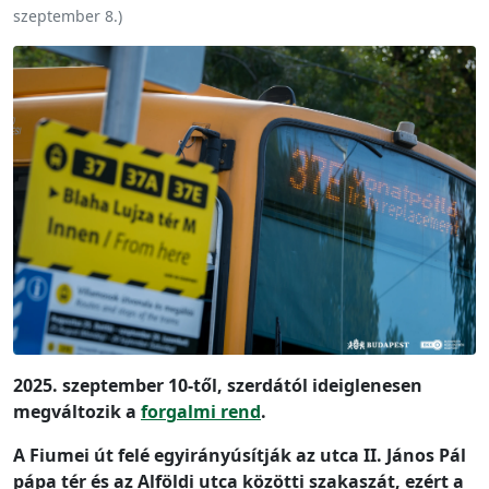
szeptember 8.
)
2025. szeptember 10-től, szerdától ideiglenesen
megváltozik a
forgalmi rend
.
A Fiumei út felé egyirányúsítják az utca II. János Pál
pápa tér és az Alföldi utca közötti szakaszát, ezért a