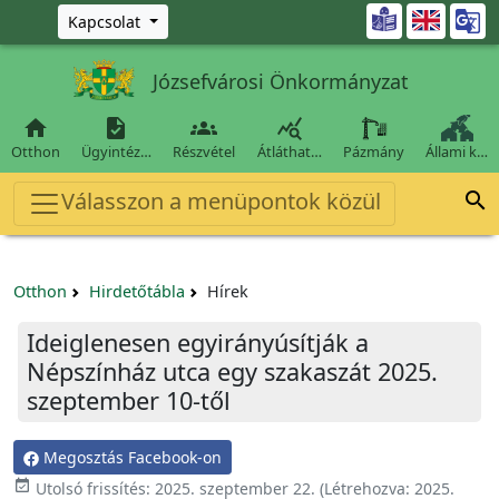
Ugrás a fő tartalomra

Kapcsolat
Józsefvárosi Önkormányzat




Otthon
Ügyintéz…
Részvétel
Átláthat…
Pázmány
Állami k…
Válasszon a menüpontok közül

Otthon
Hirdetőtábla
Hírek
Ideiglenesen egyirányúsítják a
Népszínház utca egy szakaszát 2025.
szeptember 10-től
Megosztás Facebook-on

Utolsó frissítés:
2025. szeptember 22.
(Létrehozva:
2025.