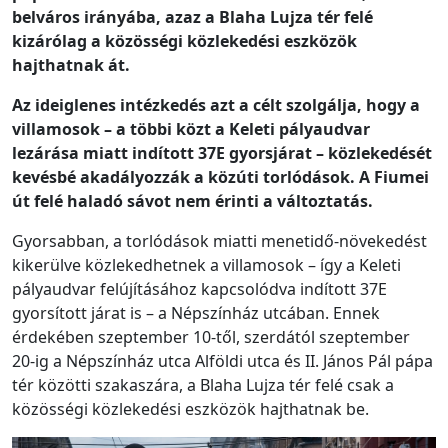
belváros irányába, azaz a Blaha Lujza tér felé
kizárólag a közösségi közlekedési eszközök
hajthatnak át.
Az ideiglenes intézkedés azt a célt szolgálja, hogy a
villamosok – a többi közt a Keleti pályaudvar
lezárása miatt indított 37E gyorsjárat – közlekedését
kevésbé akadályozzák a közúti torlódások. A Fiumei
út felé haladó sávot nem érinti a változtatás.
Gyorsabban, a torlódások miatti menetidő-növekedést
kikerülve közlekedhetnek a villamosok – így a Keleti
pályaudvar felújításához kapcsolódva indított 37E
gyorsított járat is – a Népszínház utcában. Ennek
érdekében szeptember 10-től, szerdától szeptember
20-ig a Népszínház utca Alföldi utca és II. János Pál pápa
tér közötti szakaszára, a Blaha Lujza tér felé csak a
közösségi közlekedési eszközök hajthatnak be.