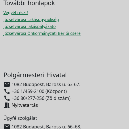
További honlapok
Vegyél részt!
Józsefvárosi Lakásügynökség
Józsefvárosi lakáspályázato
Józsefvárosi Önkormányzati Bérlői csere
Polgármesteri Hivatal

1082 Budapest, Baross u. 63-67.

+36 1/459-2100 (Központ)

+36 80/277-256 (Zöld szám)

Nyitvatartás
Ügyfélszolgálat

1082 Budapest, Baross u. 66–68.