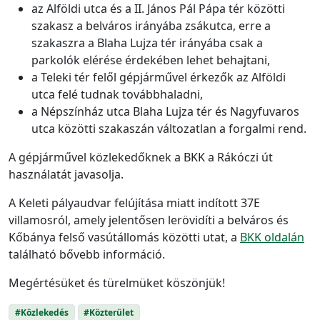
az Alföldi utca és a II. János Pál Pápa tér közötti
szakasz a belváros irányába zsákutca, erre a
szakaszra a Blaha Lujza tér irányába csak a
parkolók elérése érdekében lehet behajtani,
a Teleki tér felől gépjárművel érkezők az Alföldi
utca felé tudnak továbbhaladni,
a Népszínház utca Blaha Lujza tér és Nagyfuvaros
utca közötti szakaszán változatlan a forgalmi rend.
A gépjárművel közlekedőknek a BKK a Rákóczi út
használatát javasolja.
A Keleti pályaudvar felújítása miatt indított 37E
villamosról, amely jelentősen lerövidíti a belváros és
Kőbánya felső vasútállomás közötti utat, a
BKK oldalán
található bővebb információ.
Megértésüket és türelmüket köszönjük!
#Közlekedés
#Közterület