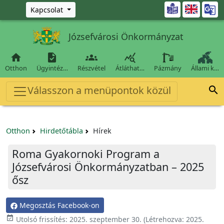
Ugrás a fő tartalomra

Kapcsolat
Józsefvárosi Önkormányzat




Otthon
Ügyintéz…
Részvétel
Átláthat…
Pázmány
Állami k…
Válasszon a menüpontok közül

Otthon
Hirdetőtábla
Hírek
Roma Gyakornoki Program a
Józsefvárosi Önkormányzatban – 2025
ősz
Megosztás Facebook-on

Utolsó frissítés:
2025. szeptember 30.
(Létrehozva:
2025.