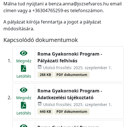
Málna tud nyújtani a benza.anna@jozsefvaros.hu email
címen vagy a +36304765259-es telefonszámon.
A pályázat kiírója fenntartja a jogot a pályázat
módosítására.
Kapcsolódó dokumentumok
Roma Gyakornoki Program -
Pályázati felhívás
Megnéz
event_available
Utolsó frissítés: 2025. szeptember 1.
288 KB
PDF dokumentum
Letöltés
Roma Gyakornoki Program -
Adatkezelési tájékoztató
Megnéz
event_available
Utolsó frissítés: 2025. szeptember 1.
440 KB
PDF dokumentum
Letöltés