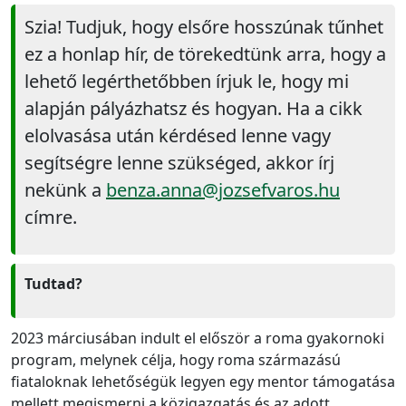
Szia! Tudjuk, hogy elsőre hosszúnak tűnhet
ez a honlap hír, de törekedtünk arra, hogy a
lehető legérthetőbben írjuk le, hogy mi
alapján pályázhatsz és hogyan. Ha a cikk
elolvasása után kérdésed lenne vagy
segítségre lenne szükséged, akkor írj
nekünk a
benza.anna@jozsefvaros.hu
címre.
Tudtad?
2023 márciusában indult el először a roma gyakornoki
program, melynek célja, hogy roma származású
fiataloknak lehetőségük legyen egy mentor támogatása
mellett megismerni a közigazgatás és az adott