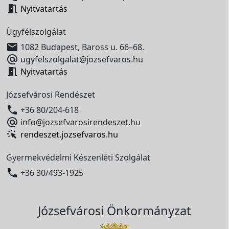

Nyitvatartás
Ügyfélszolgálat

1082 Budapest, Baross u. 66–68.

ugyfelszolgalat@jozsefvaros.hu

Nyitvatartás
Józsefvárosi Rendészet

+36 80/204-618

info@jozsefvarosirendeszet.hu
rendeszet.jozsefvaros.hu
Gyermekvédelmi Készenléti Szolgálat

+36 30/493-1925
Józsefvárosi Önkormányzat