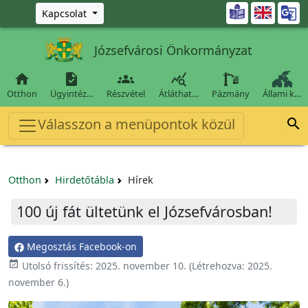
Ugrás a fő tartalomra

Kapcsolat
Józsefvárosi Önkormányzat




Otthon
Ügyintéz…
Részvétel
Átláthat…
Pázmány
Állami k…
Válasszon a menüpontok közül

Otthon
Hirdetőtábla
Hírek
100 új fát ültetünk el Józsefvárosban!
Megosztás Facebook-on

Utolsó frissítés:
2025. november 10.
(Létrehozva:
2025.
november 6.
)