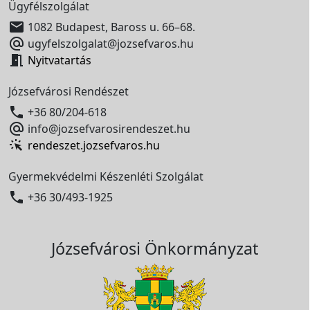
Ügyfélszolgálat

1082 Budapest, Baross u. 66–68.

ugyfelszolgalat@jozsefvaros.hu

Nyitvatartás
Józsefvárosi Rendészet

+36 80/204-618

info@jozsefvarosirendeszet.hu
rendeszet.jozsefvaros.hu
Gyermekvédelmi Készenléti Szolgálat

+36 30/493-1925
Józsefvárosi Önkormányzat