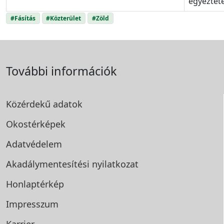
egyezteté
#Fásítás
#Közterület
#Zöld
További információk
Közérdekű adatok
Okostérképek
Adatvédelem
Akadálymentesítési
nyilatkozat
Honlaptérkép
Impresszum
Karrier