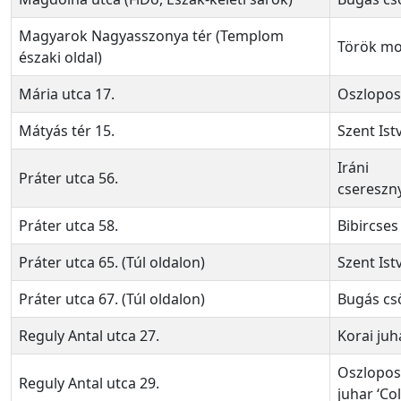
Magyarok Nagyasszonya tér (Templom
Török m
északi oldal)
Mária utca 17.
Oszlopos
Mátyás tér 15.
Szent Ist
Iráni
Práter utca 56.
csereszny
Práter utca 58.
Bibircses
Práter utca 65. (Túl oldalon)
Szent Ist
Práter utca 67. (Túl oldalon)
Bugás cs
Reguly Antal utca 27.
Korai juh
Oszlopos
Reguly Antal utca 29.
juhar ‘Co