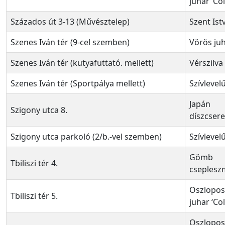
juhar ‘Co
Százados út 3-13 (Művésztelep)
Szent Ist
Szenes Iván tér (9-cel szemben)
Vörös ju
Szenes Iván tér (kutyafuttató. mellett)
Vérszilva
Szenes Iván tér (Sportpálya mellett)
Szívlevel
Japán
Szigony utca 8.
díszcser
Szigony utca parkoló (2/b.-vel szemben)
Szívlevel
Gömb
Tbiliszi tér 4.
cseples
Oszlopos
Tbiliszi tér 5.
juhar ‘Co
Oszlopos