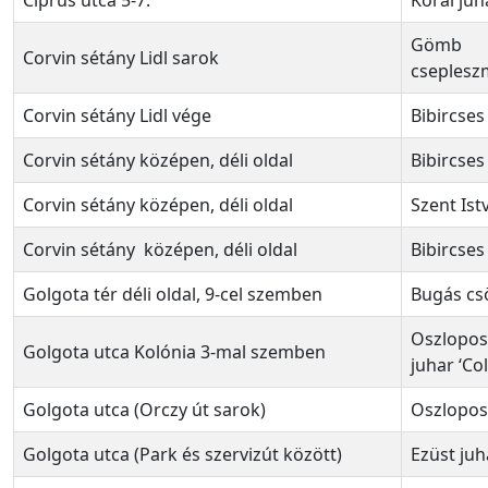
Gömb
Corvin sétány Lidl sarok
cseples
Corvin sétány Lidl vége
Bibircses
Corvin sétány középen, déli oldal
Bibircses
Corvin sétány középen, déli oldal
Szent Ist
Corvin sétány középen, déli oldal
Bibircses
Golgota tér déli oldal, 9-cel szemben
Bugás cs
Oszlopos
Golgota utca Kolónia 3-mal szemben
juhar ‘Co
Golgota utca (Orczy út sarok)
Oszlopos
Golgota utca (Park és szervizút között)
Ezüst juh