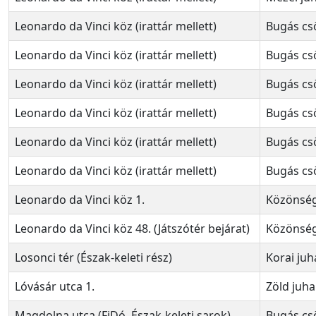
Leonardo da Vinci köz (irattár mellett)
Bugás cs
Leonardo da Vinci köz (irattár mellett)
Bugás cs
Leonardo da Vinci köz (irattár mellett)
Bugás cs
Leonardo da Vinci köz (irattár mellett)
Bugás cs
Leonardo da Vinci köz (irattár mellett)
Bugás cs
Leonardo da Vinci köz (irattár mellett)
Bugás cs
Leonardo da Vinci köz 1.
Közönség
Leonardo da Vinci köz 48. (Játszótér bejárat)
Közönség
Losonci tér (Észak-keleti rész)
Korai juh
Lóvásár utca 1.
Zöld juha
Magdolna utca (FiDó, Észak-keleti sarok)
Bugás cs