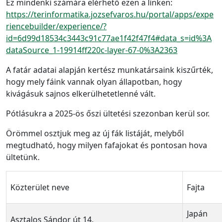
Ez mindenki számára elérhető ezen a linken:
https://terinformatika.jozsefvaros.hu/portal/apps/expe
riencebuilder/experience/?
id=6d99d18534c3443c91c77ae1f42f47f4#data_s=id%3A
dataSource_1-19914ff220c-layer-67-0%3A2363
A fatár adatai alapján kertész munkatársaink kiszűrték,
hogy mely fáink vannak olyan állapotban, hogy
kivágásuk sajnos elkerülhetetlenné vált.
Pótlásukra a 2025-ös őszi ültetési szezonban kerül sor.
Örömmel osztjuk meg az új fák listáját, melyből
megtudható, hogy milyen fafajokat és pontosan hova
ültetünk.
Közterület neve
Fajta
Japán
Asztalos Sándor út 14.