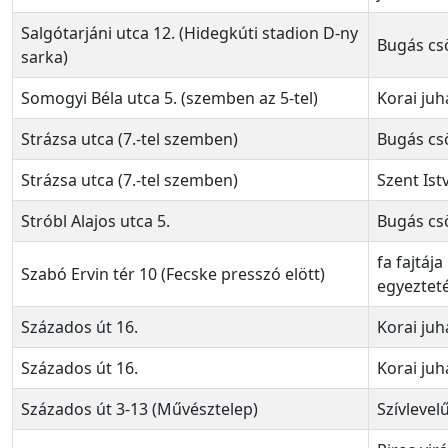
Salgótarjáni utca 12. (Hidegkúti stadion D-ny
Bugás cs
sarka)
Somogyi Béla utca 5. (szemben az 5-tel)
Korai juh
Strázsa utca (7.-tel szemben)
Bugás cs
Strázsa utca (7.-tel szemben)
Szent Ist
Stróbl Alajos utca 5.
Bugás cs
fa fajtája
Szabó Ervin tér 10 (Fecske presszó elött)
egyezteté
Százados út 16.
Korai juh
Százados út 16.
Korai juh
Százados út 3-13 (Művésztelep)
Szívlevel