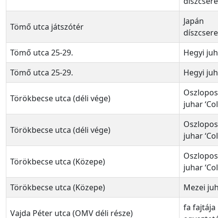
díszcser
Japán
Tömő utca játszótér
díszcser
Tömő utca 25-29.
Hegyi ju
Tömő utca 25-29.
Hegyi ju
Oszlopos
Törökbecse utca (déli vége)
juhar ‘Co
Oszlopos
Törökbecse utca (déli vége)
juhar ‘Co
Oszlopos
Törökbecse utca (Közepe)
juhar ‘Co
Törökbecse utca (Közepe)
Mezei ju
fa fajtája
Vajda Péter utca (OMV déli része)