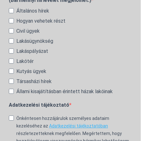
(Bármennyi hírlevelet megjelölhet.)
Általános hírek
Hogyan vehetek részt
Civil ügyek
Lakásügynökség
Lakáspályázat
Lakótér
Kutyás ügyek
Társasházi hírek
Állami kisajátításban érintett házak lakóinak
Adatkezelési tájékoztató
Önkéntesen hozzájárulok személyes adataim
kezeléséhez az
Adatkezelési tájékoztatóban
részletezetteknek megfelelően. Megértettem, hogy
hozzájárulásom visszavonására bármikor lehetőségem