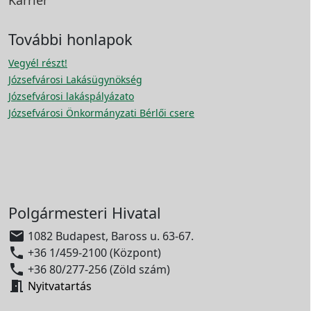
További honlapok
Vegyél részt!
Józsefvárosi Lakásügynökség
Józsefvárosi lakáspályázato
Józsefvárosi Önkormányzati Bérlői csere
Polgármesteri Hivatal

1082 Budapest, Baross u. 63-67.

+36 1/459-2100 (Központ)

+36 80/277-256 (Zöld szám)

Nyitvatartás