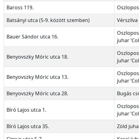
Baross 119.
Oszlopos
Batsányi utca (5-9. között szemben)
Vérszilva
Oszlopos
Bauer Sándor utca 16.
juhar ‘Co
Oszlopos
Benyovszky Móric utca 18.
juhar ‘Co
Oszlopos
Benyovszky Móric utca 13.
juhar ‘Co
Benyovszky Móric utca 28.
Bugás cs
Oszlopos
Bíró Lajos utca 1.
juhar ‘Co
Bíró Lajos utca 35.
Zöld juha
Ciprus utca 5-7.
Korai juh