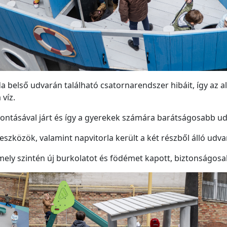
a belső udvarán található csatornarendszer hibáit, így az al
 víz.
bontásával járt és így a gyerekek számára barátságosabb ud
szközök, valamint napvitorla került a két részből álló udva
mely szintén új burkolatot és födémet kapott, biztonságosab