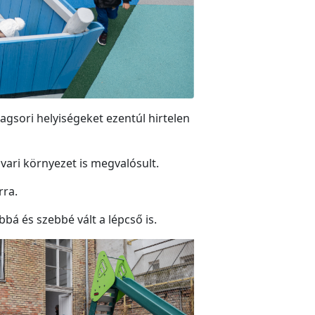
agsori helyiségeket ezentúl hirtelen
vari környezet is megvalósult.
rra.
bá és szebbé vált a lépcső is.