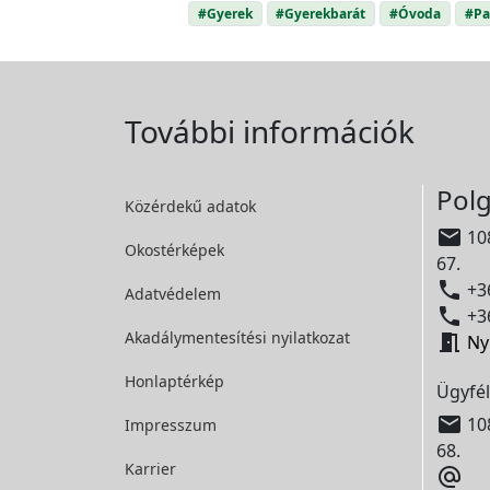
#Gyerek
#Gyerekbarát
#Óvoda
#Pa
További információk
Polg
Közérdekű adatok

108
Okostérképek
67.

+36
Adatvédelem

+36
Akadálymentesítési
nyilatkozat

Ny
Honlaptérkép
Ügyfél

108
Impresszum
68.
Karrier
