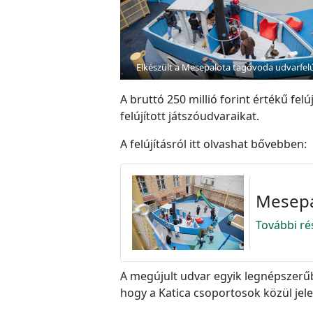
Elkészült a Mesepalota tagóvoda udvarfelú
A bruttó 250 millió forint értékű fe
felújított játszóudvaraikat.
A felújításról itt olvashat bővebben:
Mesepa
További ré
A megújult udvar egyik legnépszerűb
hogy a Katica csoportosok közül jele