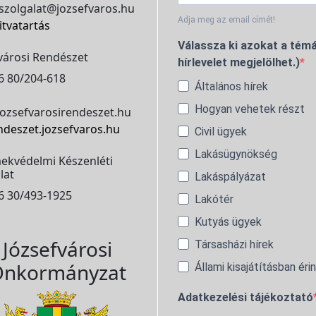
szolgalat@jozsefvaros.hu
Adja meg az email címét!
itvatartás
Válassza ki azokat a témá
városi Rendészet
hírlevelet megjelölhet.)
6 80/204-618
Általános hírek
Hogyan vehetek részt
ozsefvarosirendeszet.hu
ndeszet.jozsefvaros.hu
Civil ügyek
Lakásügynökség
ekvédelmi Készenléti
lat
Lakáspályázat
6 30/493-1925
Lakótér
Kutyás ügyek
Józsefvárosi
Társasházi hírek
nkormányzat
Állami kisajátításban éri
Adatkezelési tájékoztató