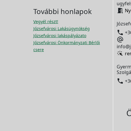
ugyfel
További honlapok

Ny
Vegyél részt!
József
Józsefvárosi Lakásügynökség

+3
Józsefvárosi lakáspályázato

Józsefvárosi Önkormányzati Bérlői
info@j
csere
re
Gyerm
Szolgá

+3
Ö