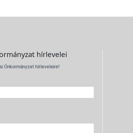
ormányzat hírlevelei
si Önkormányzat hírleveleire!