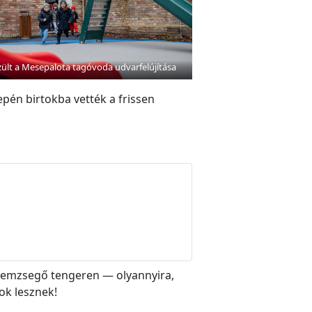
zült a Mesepalota tagóvoda udvarfelújítása
epén birtokba vették a frissen
l hemzsegő tengeren — olyannyira,
ok lesznek!