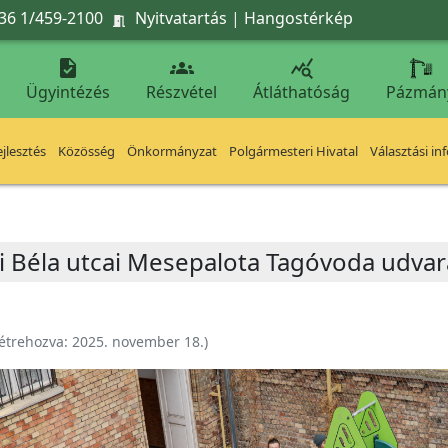
36 1/459-2100
Nyitvatartás
|
Hangostérkép




Ügyintézés
Részvétel
Átláthatóság
Pázmán
jlesztés
Közösség
Önkormányzat
Polgármesteri Hivatal
Választási in
 Béla utcai Mesepalota Tagóvoda udvará
étrehozva:
2025. november 18.
)