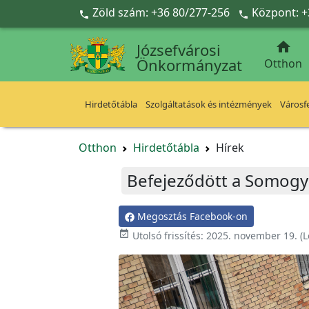
Ugrás a fő tartalomra
Zöld szám: +36 80/277-256
Központ: +



Józsefvárosi
Önkormányzat
Otthon
Hirdetőtábla
Szolgáltatások és intézmények
Városfe
Otthon
Hirdetőtábla
Hírek
Befejeződött a Somogyi
Megosztás Facebook-on

Utolsó frissítés:
2025. november 19.
(L