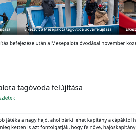
jítása
Elkészült a Mesepalota tagóvoda udvarfelújítása
Elkés
lújítás befejezése után a Mesepalota óvodásai november köz
lota tagóvoda felújítása
szletek
b játéka a nagy hajó, ahol bárki lehet kapitány a cápáktó
nleg ketten is azt fontolgatják, hogy felnőve, hajóskapitány