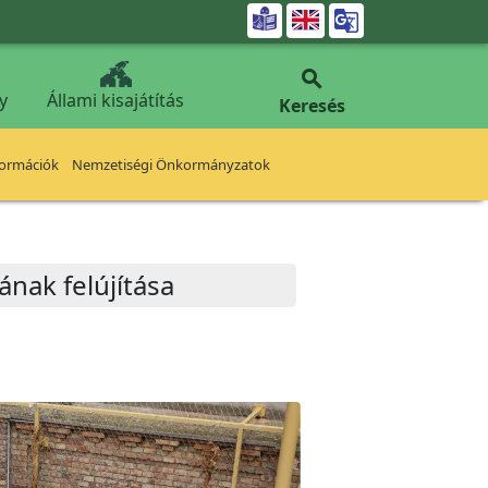


y
Állami kisajátítás
Keresés
formációk
Nemzetiségi Önkormányzatok
nak felújítása