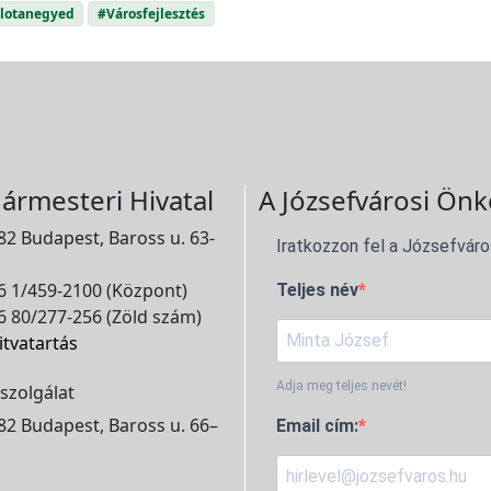
lotanegyed
#Városfejlesztés
ármesteri Hivatal
A Józsefvárosi Önk
2 Budapest, Baross u. 63-
Iratkozzon fel a Józsefváro
 1/459-2100 (Központ)
Teljes név
 80/277-256 (Zöld szám)
itvatartás
Adja meg teljes nevét!
szolgálat
2 Budapest, Baross u. 66–
Email cím: