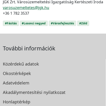
JGK Zrt. Városüzemeltetési Igazgatóság Kertészeti Iroda
varosuzemeltetes@jgk.hu
+36 1 782 3537
#Fásítás
#Losonci negyed
#Városfejlesztés
#Zöld
További információk
Közérdekű adatok
Okostérképek
Adatvédelem
Akadálymentesítési
nyilatkozat
Honlaptérkép