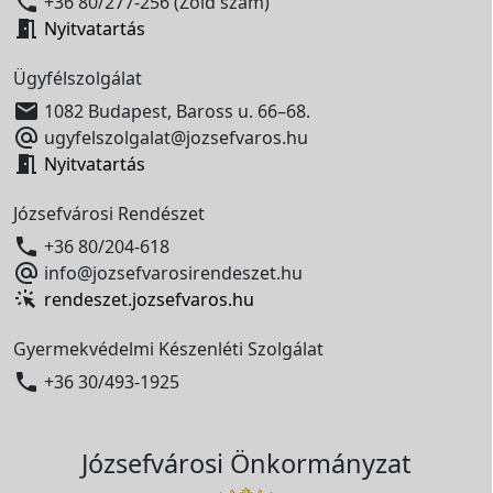

+36 80/277-256 (Zöld szám)

Nyitvatartás
Ügyfélszolgálat

1082 Budapest, Baross u. 66–68.

ugyfelszolgalat@jozsefvaros.hu

Nyitvatartás
Józsefvárosi Rendészet

+36 80/204-618

info@jozsefvarosirendeszet.hu
rendeszet.jozsefvaros.hu
Gyermekvédelmi Készenléti Szolgálat

+36 30/493-1925
Józsefvárosi Önkormányzat