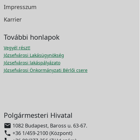
Impresszum
Karrier
További honlapok
Vegyél részt!
Józsefvárosi Lakásügynökség
Józsefvárosi lakáspályázato
Józsefvárosi Önkormányzati Bérlői csere
Polgármesteri Hivatal

1082 Budapest, Baross u. 63-67.

+36 1/459-2100 (Központ)