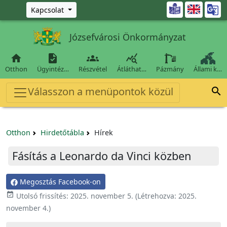
Ugrás a fő tartalomra

Kapcsolat
Józsefvárosi Önkormányzat




Otthon
Ügyintéz…
Részvétel
Átláthat…
Pázmány
Állami k…
Válasszon a menüpontok közül

Otthon
Hirdetőtábla
Hírek
Fásítás a Leonardo da Vinci közben
Megosztás Facebook-on

Utolsó frissítés:
2025. november 5.
(Létrehozva:
2025.
november 4.
)