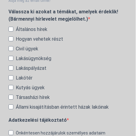
Adja meg az email címét!
Válassza ki azokat a témákat, amelyek érdeklik!
(Bármennyi hírlevelet megjelölhet.)
Általános hírek
Hogyan vehetek részt
Civil ügyek
Lakásügynökség
Lakáspályázat
Lakótér
Kutyás ügyek
Társasházi hírek
Állami kisajátításban érintett házak lakóinak
Adatkezelési tájékoztató
Önkéntesen hozzájárulok személyes adataim