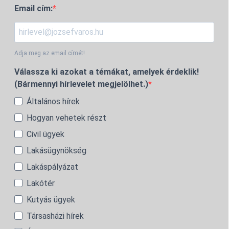
Email cím:
Adja meg az email címét!
Válassza ki azokat a témákat, amelyek érdeklik!
(Bármennyi hírlevelet megjelölhet.)
Általános hírek
Hogyan vehetek részt
Civil ügyek
Lakásügynökség
Lakáspályázat
Lakótér
Kutyás ügyek
Társasházi hírek