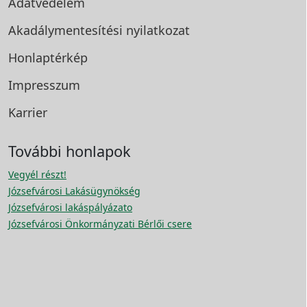
Adatvédelem
Akadálymentesítési
nyilatkozat
Honlaptérkép
Impresszum
Karrier
További honlapok
Vegyél részt!
Józsefvárosi Lakásügynökség
Józsefvárosi lakáspályázato
Józsefvárosi Önkormányzati Bérlői csere