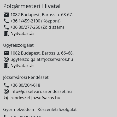
Polgármesteri Hivatal

1082 Budapest, Baross u. 63-67.

+36 1/459-2100 (Központ)

+36 80/277-256 (Zöld szám)

Nyitvatartás
Ügyfélszolgálat

1082 Budapest, Baross u. 66–68.

ugyfelszolgalat@jozsefvaros.hu

Nyitvatartás
Józsefvárosi Rendészet

+36 80/204-618

info@jozsefvarosirendeszet.hu
rendeszet.jozsefvaros.hu
Gyermekvédelmi Készenléti Szolgálat