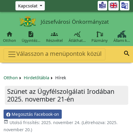
Ugrás a fő tartalomra

Kapcsolat
Józsefvárosi Önkormányzat




Otthon
Ügyintéz…
Részvétel
Átláthat…
Pázmány
Állami k…
Válasszon a menüpontok közül

Otthon
Hirdetőtábla
Hírek
Szünet az Ügyfélszolgálati Irodában
2025. november 21-én
Megosztás Facebook-on

Utolsó frissítés:
2025. november 24.
(Létrehozva:
2025.
november 20.
)