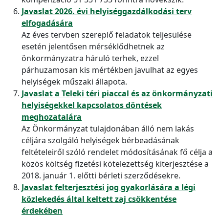
Javaslat 2026. évi helyiséggazdálkodási terv
elfogadására
Az éves tervben szereplő feladatok teljesülése
esetén jelentősen mérséklődhetnek az
önkormányzatra háruló terhek, ezzel
párhuzamosan kis mértékben javulhat az egyes
helyiségek műszaki állapota.
Javaslat a Teleki téri piaccal és az önkormányzati
helyiségekkel kapcsolatos döntések
meghozatalára
Az Önkormányzat tulajdonában álló nem lakás
céljára szolgáló helyiségek bérbeadásának
feltételeiről szóló rendelet módosításának fő célja a
közös költség fizetési kötelezettség kiterjesztése a
2018. január 1. előtti bérleti szerződésekre.
Javaslat felterjesztési jog gyakorlására a légi
közlekedés által keltett zaj csökkentése
érdekében