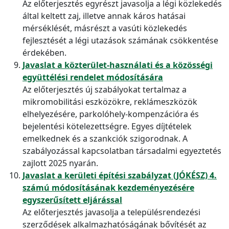
Az előterjesztés egyrészt javasolja a légi közlekedés
által keltett zaj, illetve annak káros hatásai
mérséklését, másrészt a vasúti közlekedés
fejlesztését a légi utazások számának csökkentése
érdekében.
Javaslat a közterület-használati és a közösségi
együttélési rendelet módosítására
Az előterjesztés új szabályokat tertalmaz a
mikromobilitási eszközökre, reklámeszközök
elhelyezésére, parkolóhely-kompenzációra és
bejelentési kötelezettségre. Egyes díjtételek
emelkednek és a szankciók szigorodnak. A
szabályozással kapcsolatban társadalmi egyeztetés
zajlott 2025 nyarán.
Javaslat a kerületi építési szabályzat (JÓKÉSZ) 4.
számú módosításának kezdeményezésére
egyszerűsített eljárással
Az előterjesztés javasolja a településrendezési
szerződések alkalmazhatóságának bővítését az