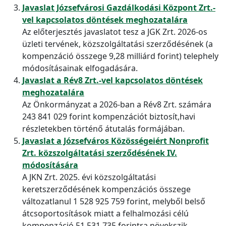
Javaslat Józsefvárosi Gazdálkodási Központ Zrt.-
vel kapcsolatos döntések meghozatalára
Az előterjesztés javaslatot tesz a JGK Zrt. 2026-os
üzleti tervének, közszolgáltatási szerződésének (a
kompenzáció összege 9,28 milliárd forint) telephely
módosításainak elfogadására.
Javaslat a Rév8 Zrt.-vel kapcsolatos döntések
meghozatalára
Az Önkormányzat a 2026-ban a Rév8 Zrt. számára
243 841 029 forint kompenzációt biztosít,havi
részletekben történő átutalás formájában.
Javaslat a Józsefváros Közösségeiért Nonprofit
Zrt. közszolgáltatási szerződésének IV.
módosítására
A JKN Zrt. 2025. évi közszolgáltatási
keretszerződésének kompenzációs összege
változatlanul 1 528 925 759 forint, melyből belső
átcsoportosítások miatt a felhalmozási célú
kompenzáció 51 531 735 forintra növekszik.