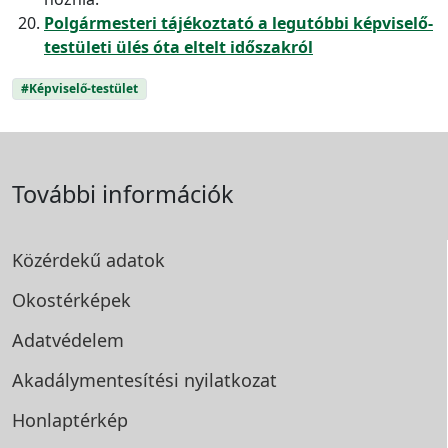
Polgármesteri tájékoztató a legutóbbi képviselő-
testületi ülés óta eltelt időszakról
#Képviselő-testület
További információk
Közérdekű adatok
Okostérképek
Adatvédelem
Akadálymentesítési
nyilatkozat
Honlaptérkép