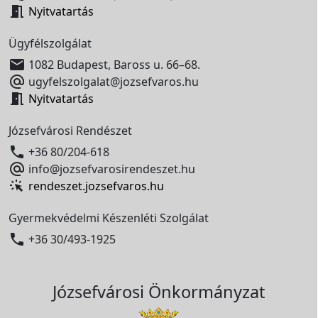

Nyitvatartás
Ügyfélszolgálat

1082 Budapest, Baross u. 66–68.

ugyfelszolgalat@jozsefvaros.hu

Nyitvatartás
Józsefvárosi Rendészet

+36 80/204-618

info@jozsefvarosirendeszet.hu
rendeszet.jozsefvaros.hu
Gyermekvédelmi Készenléti Szolgálat

+36 30/493-1925
Józsefvárosi Önkormányzat