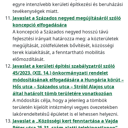
egyre intenzívebb kerületi építkezési és beruházási
tevékenységek miatt.
Javaslat a Százados negyed megújításáról szóló
koncepció elfogadására
A koncepció a Százados negyed hosszú távú
fejlesztési irányait határozza meg: a közterületek
megújítását, zöldfelületek bővítését, közösségi
terek kialakítását, a fenntartható mobilitás
előmozdítását.
Javaslat a kerületi építési szabályzatról szóló
45/2023. (XII. 14.) önkormányzati rendelet
módosításának elfogadására a Hungária körút –
Hős utca – Százados utca – Stróbl Alajos utca
által határolt tömb területére vonatkozóan
A módosítás célja, hogy a jelenleg a tömbök
területén kijelölt intézményi vegyes övezetekben
lakórendeltetésű épületet is el lehessen helyezni.
Javaslat a „Közösségi kert fenntartása a Vajda
Péter utca 25-31. szám alatti telekingatlanon”