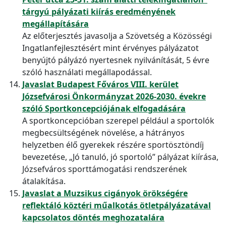
tárgyú pályázati kiírás eredményének
megállapítására
Az előterjesztés javasolja a Szövetség a Közösségi
Ingatlanfejlesztésért mint érvényes pályázatot
benyújtó pályázó nyertesnek nyilvánítását, 5 évre
szóló használati megállapodással.
Javaslat Budapest Főváros VIII. kerület
Józsefvárosi Önkormányzat 2026-2030. évekre
szóló Sportkoncepciójának elfogadására
A sportkoncepcióban szerepel például a sportolók
megbecsültségének növelése, a hátrányos
helyzetben élő gyerekek részére sportösztöndíj
bevezetése, „Jó tanuló, jó sportoló” pályázat kiírása,
Józsefváros sporttámogatási rendszerének
átalakítása.
Javaslat a Muzsikus cigányok örökségére
reflektáló köztéri műalkotás ötletpályázatával
kapcsolatos döntés meghozatalára