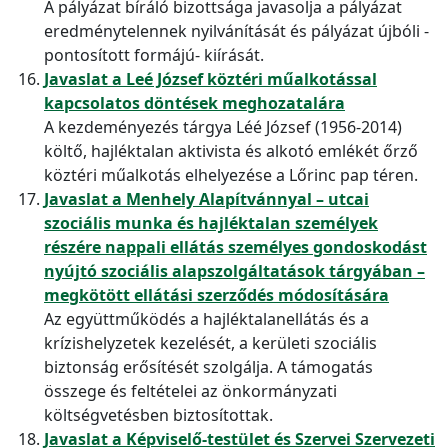
A pályázat bíráló bizottsága javasolja a pályázat
eredménytelennek nyilvánítását és pályázat újbóli -
pontosított formájú- kiírását.
Javaslat a Leé József köztéri műalkotással
kapcsolatos döntések meghozatalára
A kezdeményezés tárgya Léé József (1956-2014)
költő, hajléktalan aktivista és alkotó emlékét őrző
köztéri műalkotás elhelyezése a Lőrinc pap téren.
Javaslat a Menhely Alapítvánnyal – utcai
szociális munka és hajléktalan személyek
részére nappali ellátás személyes gondoskodást
nyújtó szociális alapszolgáltatások tárgyában –
megkötött ellátási szerződés módosítására
Az együttműködés a hajléktalanellátás és a
krízishelyzetek kezelését, a kerületi szociális
biztonság erősítését szolgálja. A támogatás
összege és feltételei az önkormányzati
költségvetésben biztosítottak.
Javaslat a Képviselő-testület és Szervei Szervezeti