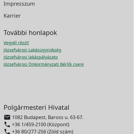
Impresszum
Karrier
További honlapok
Vegyél részt!
Józsefvárosi Lakásügynökség
Józsefvárosi lakáspályázato
Józsefvárosi Önkormányzati Bérlői csere
Polgármesteri Hivatal

1082 Budapest, Baross u. 63-67.

+36 1/459-2100 (Központ)

+36 80/277-256 (Zöld szám)