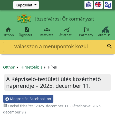
Ugrás a fő tartalomra

Kapcsolat
Józsefvárosi Önkormányzat




Otthon
Ügyintéz…
Részvétel
Átláthat…
Pázmány
Állami k…
Válasszon a menüpontok közül

Otthon
Hirdetőtábla
Hírek
A Képviselő-testületi ülés közérthető
napirendje – 2025. december 11.
Megosztás Facebook-on

Utolsó frissítés:
2025. december 11.
(Létrehozva:
2025.
december 9.
)