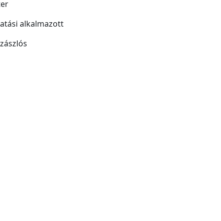
ter
atási alkalmazott
szászlós