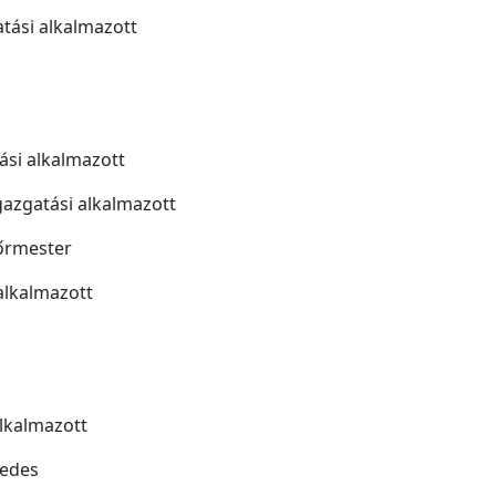
tási alkalmazott
ási alkalmazott
igazgatási alkalmazott
sőrmester
alkalmazott
alkalmazott
redes