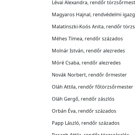
Lévai Alexandra, rendőr törzsőrmes
Magyaros Hajnal, rendvédelmi igazg
Malatinszki-Koós Anita, rendőr törz
Méhes Tímea, rendőr százados
Molnár István, rendőr alezredes
Móré Csaba, rendőr alezredes
Novák Norbert, rendőr őrmester
Oláh Attila, rendőr főtörzsőrmester
Oláh Gergő, rendőr zászlós
Orbán Éva, rendőr százados
Papp László, rendőr százados
Paragh Attila, rendőr törzszászlós