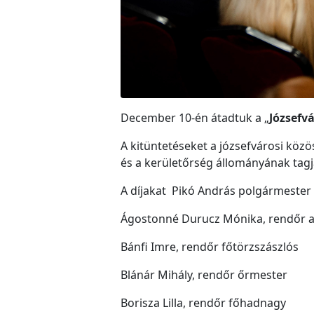
December 10-én átadtuk a „
Józsefv
A kitüntetéseket a józsefvárosi köz
és a kerületőrség állományának tagj
A díjakat Pikó András polgármester 
Ágostonné Durucz Mónika, rendőr a
Bánfi Imre, rendőr főtörzszászlós
Blánár Mihály, rendőr őrmester
Borisza Lilla, rendőr főhadnagy