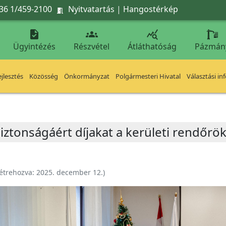
36 1/459-2100
Nyitvatartás
|
Hangostérkép




Ügyintézés
Részvétel
Átláthatóság
Pázmán
jlesztés
Közösség
Önkormányzat
Polgármesteri Hivatal
Választási in
iztonságáért díjakat a kerületi rendőrö
étrehozva:
2025. december 12.
)