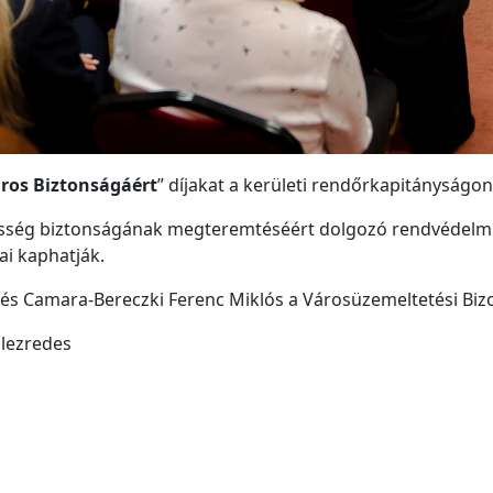
áros Biztonságáért
” díjakat a kerületi rendőrkapitányságon
össég biztonságának megteremtéséért dolgozó rendvédelmi 
ai kaphatják.
és Camara-Bereczki Ferenc Miklós a Városüzemeltetési Bizo
lezredes