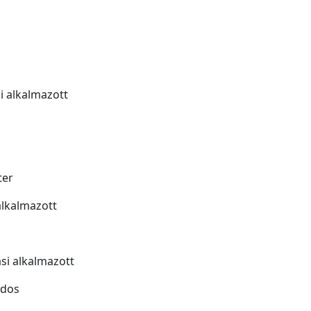
i alkalmazott
ter
alkalmazott
si alkalmazott
ados