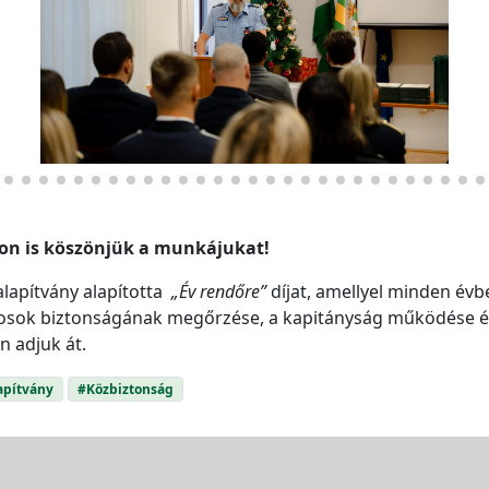
ton is köszönjük a munkájukat!
lapítvány alapította
„Év rendőre”
díjat, amellyel minden év
 lakosok biztonságának megőrzése, a kapitányság működése
n adjuk át.
apítvány
#Közbiztonság