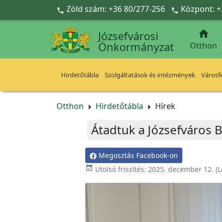
Ugrás a fő tartalomra
Zöld szám: +36 80/277-256
Központ: +



Józsefvárosi
Önkormányzat
Otthon
Hirdetőtábla
Szolgáltatások és intézmények
Városfe
Otthon
Hirdetőtábla
Hírek
Átadtuk a Józsefváros B
Megosztás Facebook-on

Utolsó frissítés:
2025. december 12.
(L