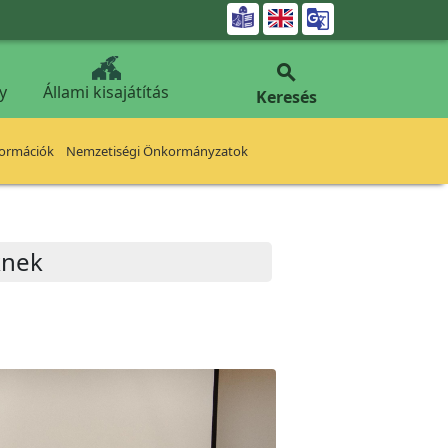


y
Állami kisajátítás
Keresés
formációk
Nemzetiségi Önkormányzatok
knek