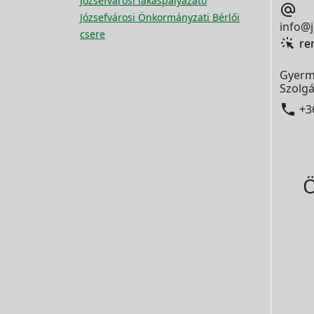
Józsefvárosi lakáspályázato

Józsefvárosi Önkormányzati Bérlői
info@j
csere
re
Gyerm
Szolgá

+3
Ö