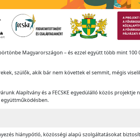
börtönbe Magyarországon – és ezzel együtt több mint 100 0
rekek, szülők, akik bár nem követtek el semmit, mégis viseli
árunk Alapítvány és a FECSKE egyedülálló közös projektje n
l együttműködésben.
ezés hiánypótló, közösségi alapú szolgáltatásokat biztosí