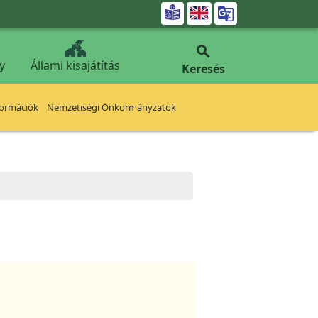


y
Állami kisajátítás
Keresés
formációk
Nemzetiségi Önkormányzatok