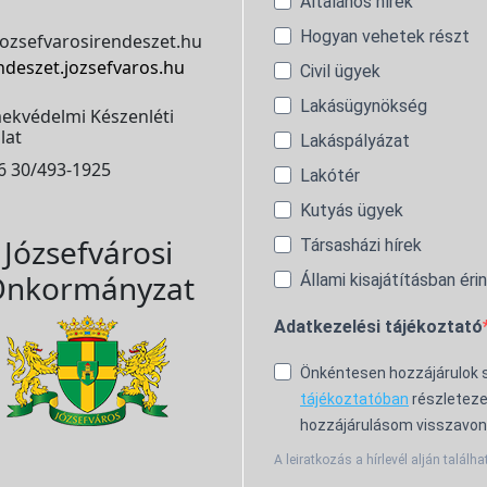
Általános hírek
Hogyan vehetek részt
ozsefvarosirendeszet.hu
ndeszet.jozsefvaros.hu
Civil ügyek
Lakásügynökség
ekvédelmi Készenléti
lat
Lakáspályázat
6 30/493-1925
Lakótér
Kutyás ügyek
Józsefvárosi
Társasházi hírek
nkormányzat
Állami kisajátításban éri
Adatkezelési tájékoztató
Önkéntesen hozzájárulok
tájékoztatóban
részleteze
hozzájárulásom visszavon
A leiratkozás a hírlevél alján találha