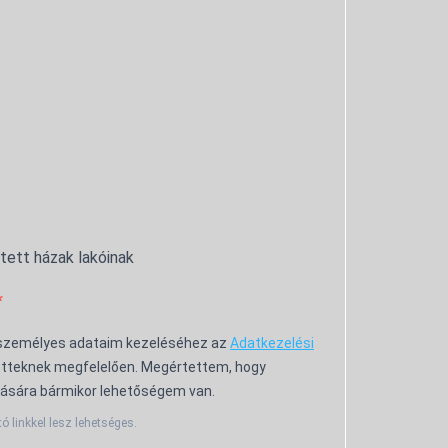
ntett házak lakóinak
 személyes adataim kezeléséhez az
Adatkezelési
tteknek megfelelően. Megértettem, hogy
ására bármikor lehetőségem van.
tó linkkel lesz lehetséges.