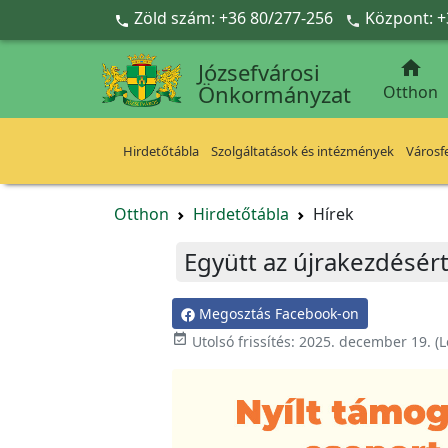
Ugrás a fő tartalomra
Zöld szám: +36 80/277-256
Központ: +



Józsefvárosi
Önkormányzat
Otthon
Hirdetőtábla
Szolgáltatások és intézmények
Városfe
Otthon
Hirdetőtábla
Hírek
Együtt az újrakezdésér
Megosztás Facebook-on

Utolsó frissítés:
2025. december 19.
(L