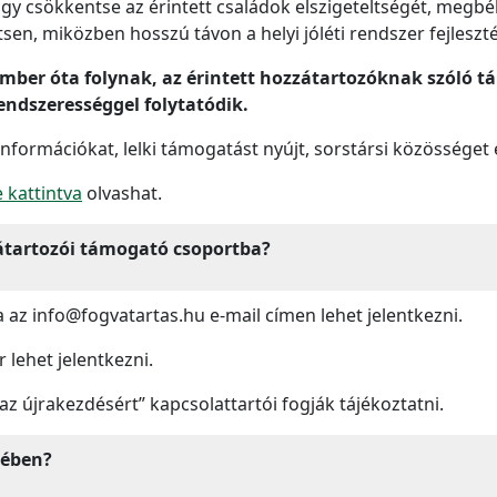
ogy csökkentse az érintett családok elszigeteltségét, megbé
sen, miközben hosszú távon a helyi jóléti rendszer fejlesztés
ember óta folynak, az érintett hozzátartozóknak szóló 
rendszerességgel folytatódik.
 információkat, lelki támogatást nyújt, sorstársi közösséget
e kattintva
olvashat.
átartozói támogató csoportba?
az info@fogvatartas.hu e-mail címen lehet jelentkezni.
 lehet jelentkezni.
 az újrakezdésért” kapcsolattartói fogják tájékoztatni.
tében?