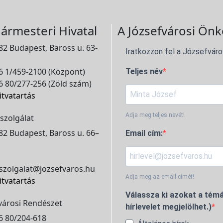
ármesteri Hivatal
A Józsefvárosi Önk
2 Budapest, Baross u. 63-
Iratkozzon fel a Józsefváro
 1/459-2100 (Központ)
Teljes név
 80/277-256 (Zöld szám)
itvatartás
Adja meg teljes nevét!
szolgálat
2 Budapest, Baross u. 66–
Email cím:
szolgalat@jozsefvaros.hu
Adja meg az email címét!
itvatartás
Válassza ki azokat a témá
városi Rendészet
hírlevelet megjelölhet.)
6 80/204-618