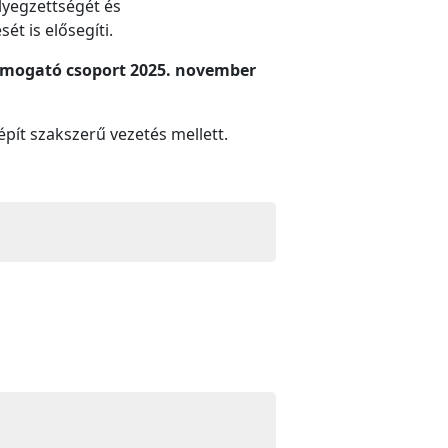
lyegzettségét és
ét is elősegíti.
támogató csoport 2025. november
 épít szakszerű vezetés mellett.