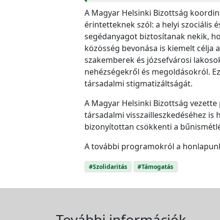
A Magyar Helsinki Bizottság koordi
érintetteknek szól: a helyi szociál
segédanyagot biztosítanak nekik, ho
közösség bevonása is kiemelt célja 
szakemberek és józsefvárosi lakoso
nehézségekről és megoldásokról. Eze
társadalmi stigmatizáltságát.
A Magyar Helsinki Bizottság vezette
társadalmi visszailleszkedéséhez is
bizonyítottan csökkenti a bűnismétl
A további programokról a honlapun
#Szolidaritás
#Támogatás
További információk