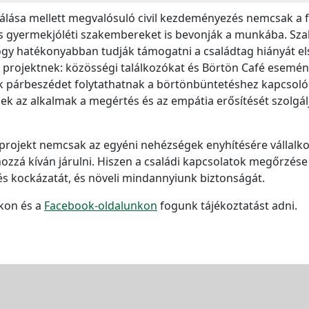
nálása mellett megvalósuló civil kezdeményezés nemcsak a 
is és gyermekjóléti szakembereket is bevonják a munkába. S
gy hatékonyabban tudják támogatni a családtag hiányát els
a projektnek: közösségi találkozókat és Börtön Café esemén
k párbeszédet folytathatnak a börtönbüntetéshez kapcsolód
k az alkalmak a megértés és az empátia erősítését szolgáljá
 projekt nemcsak az egyéni nehézségek enyhítésére vállalk
 hozzá kíván járulni. Hiszen a családi kapcsolatok megőrzés
és kockázatát, és növeli mindannyiunk biztonságát.
kon és a
Facebook-oldalunkon
fogunk tájékoztatást adni.