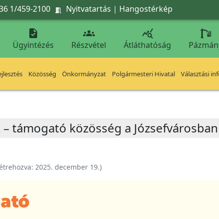
36 1/459-2100
Nyitvatartás
|
Hangostérkép




Ügyintézés
Részvétel
Átláthatóság
Pázmán
jlesztés
Közösség
Önkormányzat
Polgármesteri Hivatal
Választási in
t – támogató közösség a Józsefvárosban
étrehozva:
2025. december 19.
)