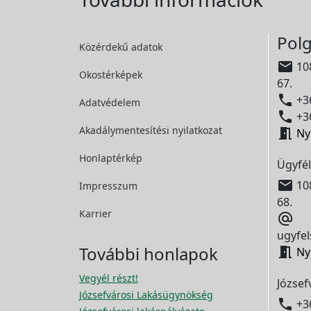
Polg
Közérdekű adatok

108
Okostérképek
67.

+36
Adatvédelem

+36
Akadálymentesítési
nyilatkozat

Ny
Honlaptérkép
Ügyfél

108
Impresszum
68.
Karrier

ugyfel
További honlapok

Ny
Vegyél részt!
József
Józsefvárosi Lakásügynökség

+3