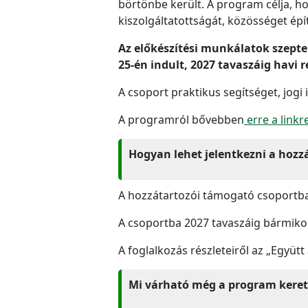
börtönbe került. A program célja, h
kiszolgáltatottságát, közösséget épít
Az előkészítési munkálatok szept
25-én indult, 2027 tavaszáig havi 
A csoport praktikus segítséget, jogi
A programról bővebben
erre a linkr
Hogyan lehet jelentkezni a hozz
A hozzátartozói támogató csoportba 
A csoportba 2027 tavaszáig bármikor
A foglalkozás részleteiről az „Együtt
Mi várható még a program kere