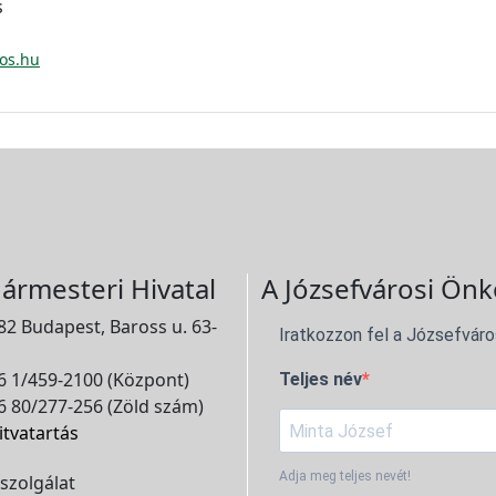
s
ros.hu
ármesteri Hivatal
A Józsefvárosi Önk
2 Budapest, Baross u. 63-
Iratkozzon fel a Józsefváro
 1/459-2100 (Központ)
Teljes név
 80/277-256 (Zöld szám)
itvatartás
Adja meg teljes nevét!
szolgálat