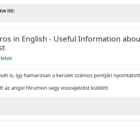
ne itt:
ros in English - Useful Information about
st
zletek
ését is, így hamarosan a kerület számos pontján nyomtatott
t az angol fórumon vagy visszajelzést küldött.