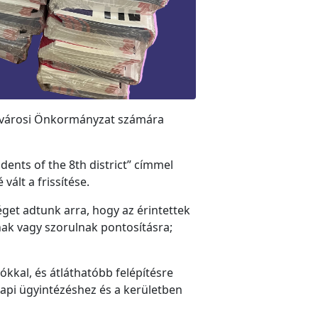
efvárosi Önkormányzat számára
dents of the 8th district” címmel
vált a frissítése.
éget adtunk arra, hogy az érintettek
nak vagy szorulnak pontosításra;
ókkal, és átláthatóbb felépítésre
napi ügyintézéshez és a kerületben