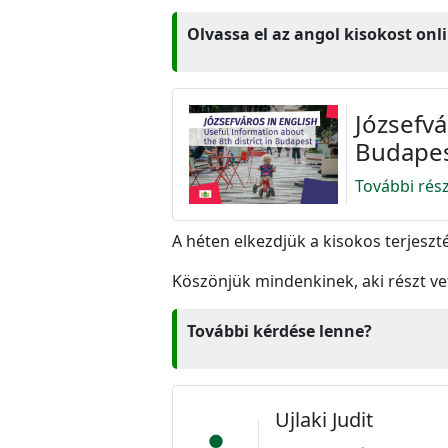
Olvassa el az angol kisokost onli
Józsefvá
Budape
További rés
A héten elkezdjük a kisokos terjeszt
Köszönjük mindenkinek, aki részt vet
További kérdése lenne?
Ujlaki Judit
person