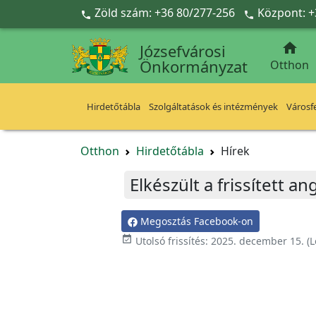
Ugrás a fő tartalomra
Zöld szám: +36 80/277-256
Központ: +



Józsefvárosi
Önkormányzat
Otthon
Hirdetőtábla
Szolgáltatások és intézmények
Városfe
Otthon
Hirdetőtábla
Hírek
Elkészült a frissített a
Megosztás Facebook-on

Utolsó frissítés:
2025. december 15.
(L