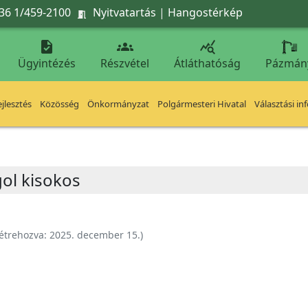
36 1/459-2100
Nyitvatartás
|
Hangostérkép




Ügyintézés
Részvétel
Átláthatóság
Pázmán
jlesztés
Közösség
Önkormányzat
Polgármesteri Hivatal
Választási in
ngol kisokos
étrehozva:
2025. december 15.
)