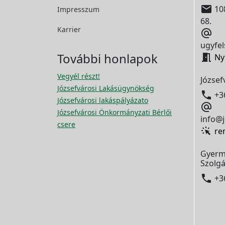

108
Impresszum
68.
Karrier

ugyfel
További honlapok

Ny
Vegyél részt!
József
Józsefvárosi Lakásügynökség

+3
Józsefvárosi lakáspályázato

Józsefvárosi Önkormányzati Bérlői
info@j
csere
re
Gyerm
Szolgá

+3