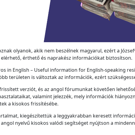
oznak olyanok, akik nem beszélnek magyarul, ezért a Józs
elérhető, érthető és naprakész információkat biztosítson.
os in English – Useful information for English-speaking resi
bb területen is változtak az információk, ezért szükségessé 
rissített verziót, és az angol fórumunkat követően lehetős
pasztalataikat, valamint jelezzék, mely információk hiányoz
tek a kisokos frissítésébe.
rtalmat, kiegészítettük a leggyakrabban keresett informáci
z angol nyelvű kisokos valódi segítséget nyújtson a minden