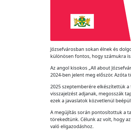
Józsefvárosban sokan élnek és dolg
különösen fontos, hogy számukra is 
Az angol kisokos „All about Józsefvár
2024-ben jelent meg először. Azóta tö
2025 szeptemberére elkészítettük a f
visszajelzést adjanak, megosszák ta
ezek a javaslatok közvetlenül beépül
A megújítás során pontosítottuk a ta
törekedtünk. Célunk az volt, hogy a
való eligazodáshoz.