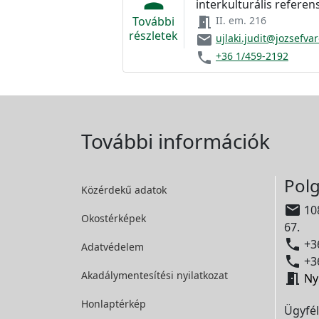
interkulturális referen
További
meeting_room
II. em. 216
részletek
email
ujlaki.judit@jozsefva
phone
+36 1/459-2192
További információk
Polg
Közérdekű adatok

108
Okostérképek
67.

+36
Adatvédelem

+36
Akadálymentesítési
nyilatkozat

Ny
Honlaptérkép
Ügyfél