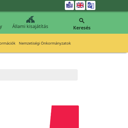


y
Állami kisajátítás
Keresés
formációk
Nemzetiségi Önkormányzatok