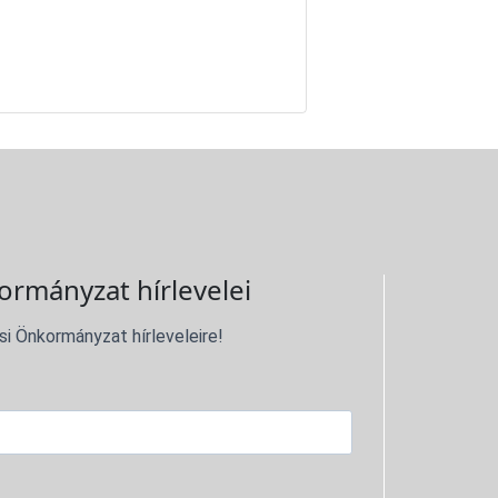
ormányzat hírlevelei
si Önkormányzat hírleveleire!