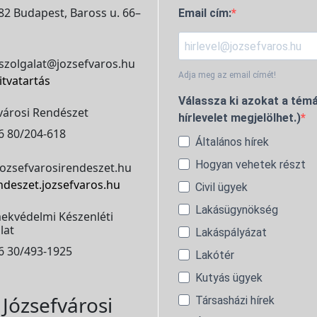
2 Budapest, Baross u. 66–
Email cím:
szolgalat@jozsefvaros.hu
Adja meg az email címét!
itvatartás
Válassza ki azokat a témá
városi Rendészet
hírlevelet megjelölhet.)
6 80/204-618
Általános hírek
Hogyan vehetek részt
ozsefvarosirendeszet.hu
ndeszet.jozsefvaros.hu
Civil ügyek
Lakásügynökség
ekvédelmi Készenléti
lat
Lakáspályázat
6 30/493-1925
Lakótér
Kutyás ügyek
Józsefvárosi
Társasházi hírek