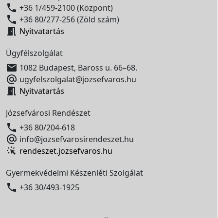

+36 1/459-2100 (Központ)

+36 80/277-256 (Zöld szám)

Nyitvatartás
Ügyfélszolgálat

1082 Budapest, Baross u. 66–68.

ugyfelszolgalat@jozsefvaros.hu

Nyitvatartás
Józsefvárosi Rendészet

+36 80/204-618

info@jozsefvarosirendeszet.hu
rendeszet.jozsefvaros.hu
Gyermekvédelmi Készenléti Szolgálat

+36 30/493-1925