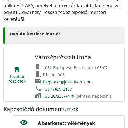
millió Ft + ÁFA, amelyet a tervezés korábbi költségeivel
együtt Udvarhelyi Tessza fedez alpolgármesteri
keretéből.
További kérdése lenne?
Városépítészeti Iroda
meeting_room
1082 Budapest, Baross utca 63-67.
home
meeting_room
III. em. 306.
További
email
részletek
foepitesz@jozsefvaros.hu
phone
+36 1/459-2157
home_work
+36 20/335-7449
(pénteki napokon!)
Kapcsolódó dokumentumok
A beérkezett vélemények