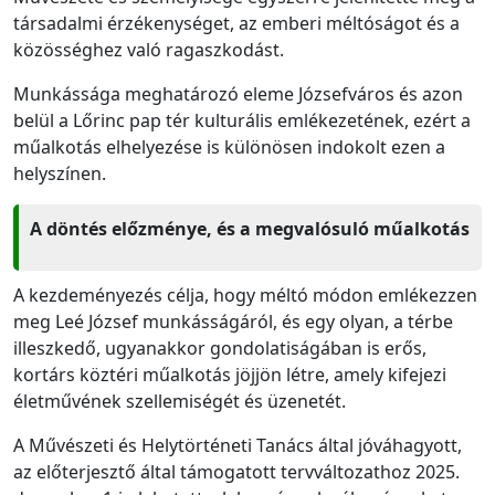
társadalmi érzékenységet, az emberi méltóságot és a
közösséghez való ragaszkodást.
Munkássága meghatározó eleme Józsefváros és azon
belül a Lőrinc pap tér kulturális emlékezetének, ezért a
műalkotás elhelyezése is különösen indokolt ezen a
helyszínen.
A döntés előzménye, és a megvalósuló műalkotás
A kezdeményezés célja, hogy méltó módon emlékezzen
meg Leé József munkásságáról, és egy olyan, a térbe
illeszkedő, ugyanakkor gondolatiságában is erős,
kortárs köztéri műalkotás jöjjön létre, amely kifejezi
életművének szellemiségét és üzenetét.
A Művészeti és Helytörténeti Tanács által jóváhagyott,
az előterjesztő által támogatott tervváltozathoz 2025.