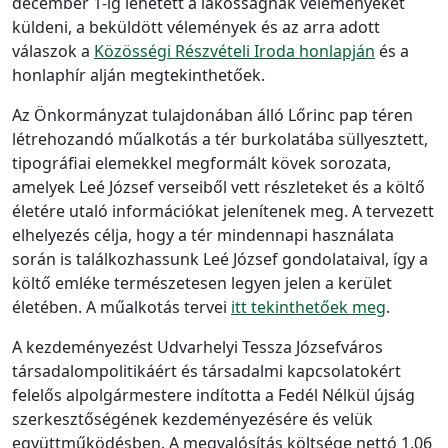
december 1-ig lehetett a lakosságnak véleményeket
küldeni, a beküldött vélemények és az arra adott
válaszok a
Közösségi Részvételi Iroda honlapján
és a
honlaphír alján megtekinthetőek.
Az Önkormányzat tulajdonában álló Lőrinc pap téren
létrehozandó műalkotás a tér burkolatába süllyesztett,
tipográfiai elemekkel megformált kövek sorozata,
amelyek Leé József verseiből vett részleteket és a költő
életére utaló információkat jelenítenek meg. A tervezett
elhelyezés célja, hogy a tér mindennapi használata
során is találkozhassunk Leé József gondolataival, így a
költő emléke természetesen legyen jelen a kerület
életében. A műalkotás tervei
itt tekinthetőek meg
.
A kezdeményezést Udvarhelyi Tessza Józsefváros
társadalompolitikáért és társadalmi kapcsolatokért
felelős alpolgármestere indította a Fedél Nélkül újság
szerkesztőségének kezdeményezésére és velük
együttműködésben. A megvalósítás költsége nettó 1,06