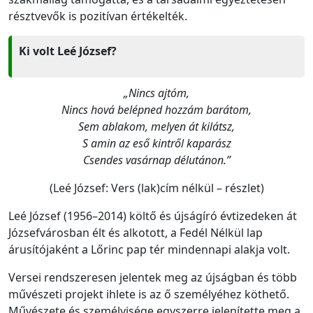
résztvevők is pozitívan értékelték.
Ki volt Leé József?
„Nincs ajtóm,
Nincs hová belépned hozzám barátom,
Sem ablakom, melyen át kilátsz,
S amin az eső kintről kaparász
Csendes vasárnap délutánon.”
(Leé József: Vers (lak)cím nélkül – részlet)
Leé József (1956–2014) költő és újságíró évtizedeken át
Józsefvárosban élt és alkotott, a Fedél Nélkül lap
árusítójaként a Lőrinc pap tér mindennapi alakja volt.
Versei rendszeresen jelentek meg az újságban és több
művészeti projekt ihlete is az ő személyéhez köthető.
Művészete és személyisége egyszerre jelenítette meg a