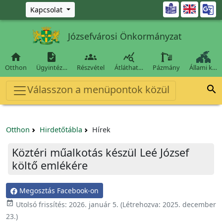
Ugrás a fő tartalomra

Kapcsolat
Józsefvárosi Önkormányzat




Otthon
Ügyintéz…
Részvétel
Átláthat…
Pázmány
Állami k…
Válasszon a menüpontok közül

Otthon
Hirdetőtábla
Hírek
Köztéri műalkotás készül Leé József
költő emlékére
Megosztás Facebook-on

Utolsó frissítés:
2026. január 5.
(Létrehozva:
2025. december
23.
)