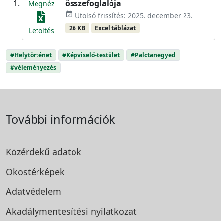
összefoglalója
Megnéz
event_available
Utolsó frissítés: 2025. december 23.
26 KB
Excel táblázat
Letöltés
#Helytörténet
#Képviselő-testület
#Palotanegyed
#véleményezés
További információk
Közérdekű adatok
Okostérképek
Adatvédelem
Akadálymentesítési
nyilatkozat