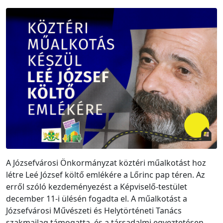
A Józsefvárosi Önkormányzat köztéri műalkotást hoz
létre Leé József költő emlékére a Lőrinc pap téren. Az
erről szóló kezdeményezést a Képviselő-testület
december 11-i ülésén fogadta el. A műalkotást a
Józsefvárosi Művészeti és Helytörténeti Tanács
szakmailag támogatta, és a társadalmi egyeztetésen